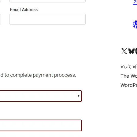
আমাৰ X (আগৰ Twitter) একাউণ্টলৈ যাওক
আমাৰ Bluesky একাউণ্
আমাৰ
ক’ডেই কব
The Wo
WordPr