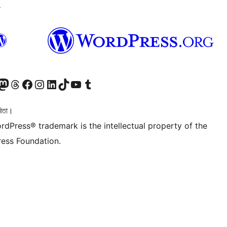
↗
টলৈ যাওক
 Mastodon একাউণ্টলৈ যাওক
আমাৰ Threads একাউণ্টলৈ যাওক
আমাৰ Facebook পৃষ্ঠালৈ যাওক
আমাৰ Instagram একাউণ্টলৈ যাওক
আমাৰ LinkedIn একাউণ্টলৈ যাওক
আমাৰ TikTok একাউণ্টলৈ যাওক
আমাৰ YouTube চেনেললৈ যাওক
আমাৰ Tumblr একাউণ্টলৈ যাওক
িতা।
rdPress® trademark is the intellectual property of the
ess Foundation.