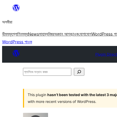
এয়া
এৰি
অসমীয়া
বিষয়বস্তুলৈ
যাওক
থীমসমূহ
প্লাগিনসমূহ
News
সাহায্য
বিষয়
অৱদান আগবঢ়াওক
যোগাযোগ
WordPress প
WordPress পাওক
Plugin Direc
প্লাগিনৰ
সন্ধান
কৰক
This plugin
hasn’t been tested with the latest 3 ma
with more recent versions of WordPress.