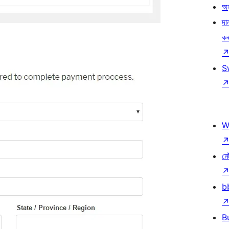
অন
দা
ক
S
W
মে
b
B