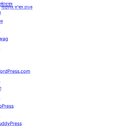
ুষ্ঠানবোৰ
সাহায্যৰ ফ’ৰাম চাওক
ন
ৰক
↗
wag
↗
ordPress.com
↗
ট
↗
bPress
↗
uddyPress