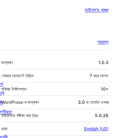
ডাউনল’ড কৰক
সাহায্য
মেটা
সংস্কৰণ
1.0.3
শেষবাৰ আপডে’ট হৈছিল
7 বছৰ
আগত
ৰ্ভ
সক্ৰিয় ইনষ্টলেশ্যন
10+
তৰি
্টিং
WordPress-ৰ সংস্কৰণ
3.0 বা তাতকৈ ওপৰৰ
পনীয়তা
ইমানলৈকে পৰীক্ষা কৰা হৈছে
5.0.26
ভাষা
English (US)
দৰ্শনী