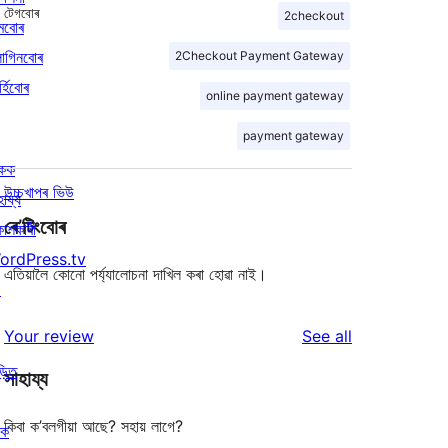
টেগবোৰ
2checkout
মবোৰ
লাগিনবোৰ
2Checkout Payment Gateway
্হিবোৰ
online payment gateway
payment gateway
িকক
উচ্চখাপৰ ভিউ
হায্য
ৰে’টিংবোৰ
কাশকাৰী
ordPress.tv
এতিয়ালৈ কোনো পৰ্য্যালোচনা দাখিল কৰা হোৱা নাই।
↗
reviews
Your review
See all
ড়িত
সাহায্য
কিবা ক’বলগীয়া আছে? সহায় লাগে?
ৰক