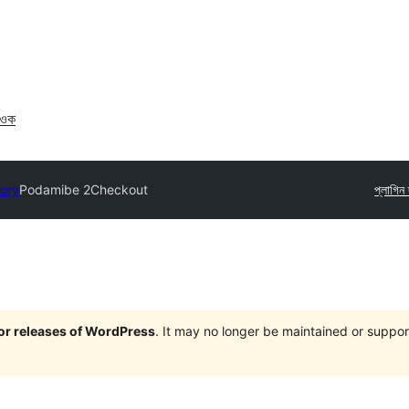
াওক
tory
Podamibe 2Checkout
প্লাগিন
jor releases of WordPress
. It may no longer be maintained or supp