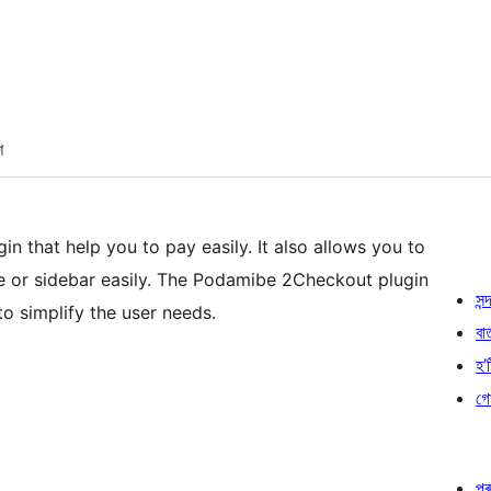
শ
n that help you to pay easily. It also allows you to
e or sidebar easily. The Podamibe 2Checkout plugin
সন্দ
to simplify the user needs.
বা
হ’ষ
গো
প্ৰ