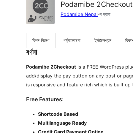
Podamibe 2Checkout
Podamibe Nepal
-ৰ দ্বাৰা
বিশদ বিৱৰণ
পৰ্য্যালোচনা
ইনষ্টলেশ্যন
বিকা
বৰ্ণনা
Podamibe 2Checkout
is a FREE WordPress plugi
add/display the pay button on any post or pag
is responsive and feature rich which is built up 
Free Features:
Shortcode Based
Multilanguage Ready
Credit Card Payment Option