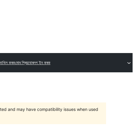
 দাখিল কৰক
মোৰ প্ৰিয়বোৰ
লগ ইন কৰক
orted and may have compatibility issues when used