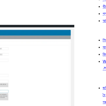
থী
প্
আৰ
শ
সা
বি
W
জ
হৈ
প