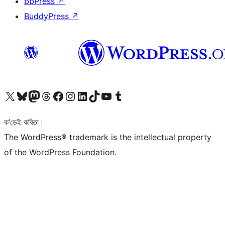
bbPress
↗
BuddyPress
↗
আমাৰ X (আগৰ Twitter) একাউণ্টলৈ যাওক
আমাৰ Bluesky একাউণ্টলৈ যাওক
আমাৰ Mastodon একাউণ্টলৈ যাওক
আমাৰ Threads একাউণ্টলৈ যাওক
আমাৰ Facebook পৃষ্ঠালৈ যাওক
আমাৰ Instagram একাউণ্টলৈ যাওক
আমাৰ LinkedIn একাউণ্টলৈ যাওক
আমাৰ TikTok একাউণ্টলৈ যাওক
আমাৰ YouTube চেনেললৈ যাওক
আমাৰ Tumblr একাউণ্টলৈ যাওক
ক’ডেই কবিতা।
The WordPress® trademark is the intellectual property
of the WordPress Foundation.