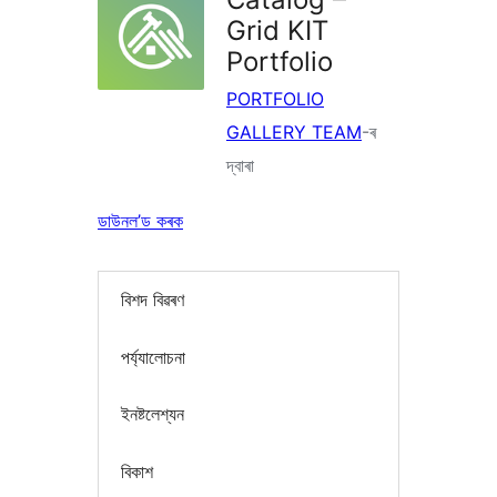
Grid KIT
Portfolio
PORTFOLIO
GALLERY TEAM
-ৰ
দ্বাৰা
ডাউনল’ড কৰক
বিশদ বিৱৰণ
পৰ্য্যালোচনা
ইনষ্টলেশ্যন
বিকাশ