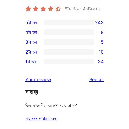
5টাৰ ভিতৰত
4.4
টা তৰা।
5টা তৰা
243
243
4টা তৰা
8
5-
8
3টা তৰা
5
star
4-
5
2টা তৰা
10
reviews
star
3-
10
1টা তৰা
34
reviews
star
2-
34
reviews
star
1-
reviews
Your review
See all
reviews
star
সাহায্য
reviews
কিবা ক’বলগীয়া আছে? সহায় লাগে?
সাহায্যৰ ফ’ৰাম চাওক