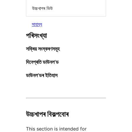
উচ্চখাপৰ ভিউ
সাহায্য
পৰিসংখ্যা
সক্ৰিয় সংস্কৰণসমূহ
দিনেপ্ৰতি ডাউনল’ড
ডাউনল’ডৰ ইতিহাস
উচ্চখাপৰ বিকল্পবোৰ
This section is intended for