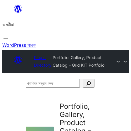
এয়া
এৰি
অসমীয়া
বিষয়বস্তুলৈ
যাওক
WordPress পাওক
Plugin
Portfolio, Gallery, Product
Directory
Catalog – Grid KIT Portfolio
প্লাগিনৰ
সন্ধান
কৰক
Portfolio,
Gallery,
Product
Catalog –