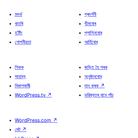
সন্দৰ্ভ
প্ৰদৰ্শনী
বাতৰি
থীমবোৰ
হ’ষ্টিং
প্লাগিনবোৰ
গোপনীয়তা
আৰ্হিবোৰ
শিকক
জড়িত হৈ পৰক
সাহায্য
অনুষ্ঠানবোৰ
বিকাশকাৰী
দান কৰক
↗
WordPress.tv
↗
ভৱিষ্যতৰ বাবে পাঁচ
WordPress.com
↗
মেট
↗