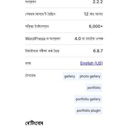
সংস্কৰণ
2.2.2
শেষবাৰ আপডে’ট হৈছিল
12 মাহ
আগত
সক্ৰিয় ইনষ্টলেশ্যন
6,000+
WordPress-ৰ সংস্কৰণ
4.0 বা তাতকৈ ওপৰৰ
ইমানলৈকে পৰীক্ষা কৰা হৈছে
6.8.7
ভাষা
English (US)
টেগবোৰ
gallery
photo gallery
portfolio
portfolio gallery
portfolio plugin
ৰে’টিংবোৰ