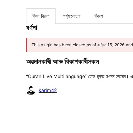
বিশদ বিৱৰণ
পৰ্য্যালোচনা
বিকাশ
বৰ্ণনা
This plugin has been closed as of এপ্ৰিল 15, 2026 and is
অৱদানকাৰী আৰু বিকাশকাৰীসকল
“Quran Live Multilanguage” হৈছে মুক্ত উৎসৰ ছফ্টৱেৰ। এ
অৱদানকাৰীসকল
karim42