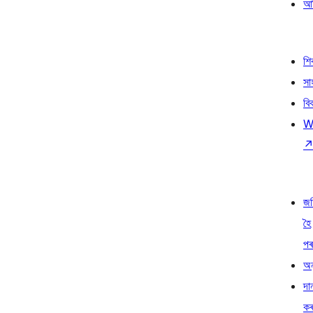
আৰ
শ
সা
বি
W
জ
হৈ
প
অন
দা
ক