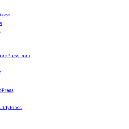
↗
িষ্যতৰ
বে
চ
ordPress.com
↗
ট
↗
bPress
↗
uddyPress
↗