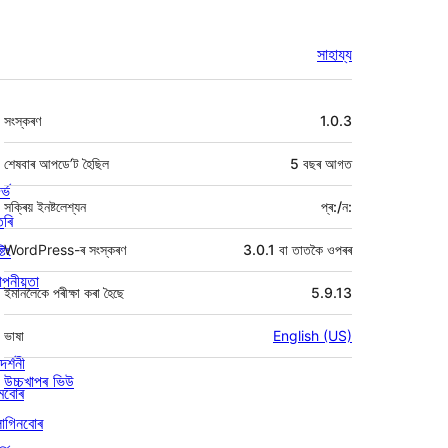
সাহায্য
মেটা
সংস্কৰণ
1.0.3
শেষবাৰ আপডে’ট হৈছিল
5 বছৰ
আগত
ৰ্ভ
সক্ৰিয় ইনষ্টলেশ্যন
প্ৰ:/ন:
তৰি
্টিং
WordPress-ৰ সংস্কৰণ
3.0.1 বা তাতকৈ ওপৰৰ
পনীয়তা
ইমানলৈকে পৰীক্ষা কৰা হৈছে
5.9.13
ভাষা
English (US)
দৰ্শনী
উচ্চখাপৰ ভিউ
মবোৰ
লাগিনবোৰ