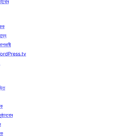
্হিবোৰ
িকক
হায্য
কাশকাৰী
ordPress.tv
↗
ড়িত
ৰক
ুষ্ঠানবোৰ
ন
ৰক