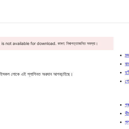
 not available for download. কাৰণ: নিৰাপত্তাজনিত সমস্যা।
সন্দ
বা
হ’ষ
ইসকল লোকে এই প্লাগিনত অৱদান আগবঢ়াইছে।
গো
প্ৰ
থী
প্