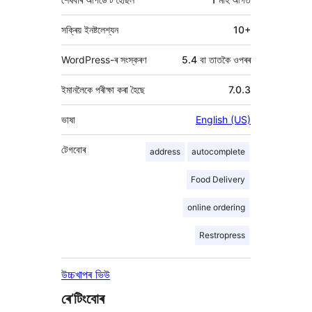
সক্ৰিয় ইনষ্টলেশ্যন
10+
WordPress-ৰ সংস্কৰণ
5.4 বা তাতকৈ ওপৰৰ
ইমানলৈকে পৰীক্ষা কৰা হৈছে
7.0.3
ভাষা
English (US)
টেগবোৰ
address
autocomplete
Food Delivery
online ordering
Restropress
উচ্চখাপৰ ভিউ
ৰে’টিংবোৰ