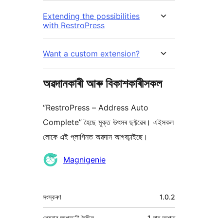
Extending the possibilities
with RestroPress
Want a custom extension?
অৱদানকাৰী আৰু বিকাশকাৰীসকল
“RestroPress – Address Auto
Complete” হৈছে মুক্ত উৎসৰ ছফ্টৱেৰ। এইসকল
লোকে এই প্লাগিনত অৱদান আগবঢ়াইছে।
অৱদানকাৰীসকল
Magnigenie
মেটা
সংস্কৰণ
1.0.2
শেষবাৰ আপডে’ট হৈছিল
1 মাহ
আগত