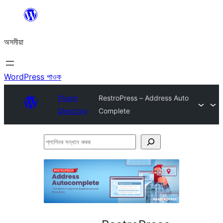
এয়া
এৰি
অসমীয়া
বিষয়বস্তুলৈ
যাওক
WordPress পাওক
Plugin
RestroPress – Address Auto
Directory
Complete
প্লাগিনৰ
সন্ধান
কৰক