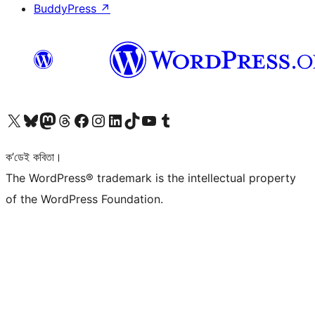
BuddyPress
↗
আমাৰ X (আগৰ Twitter) একাউণ্টলৈ যাওক
আমাৰ Bluesky একাউণ্টলৈ যাওক
আমাৰ Mastodon একাউণ্টলৈ যাওক
আমাৰ Threads একাউণ্টলৈ যাওক
আমাৰ Facebook পৃষ্ঠালৈ যাওক
আমাৰ Instagram একাউণ্টলৈ যাওক
আমাৰ LinkedIn একাউণ্টলৈ যাওক
আমাৰ TikTok একাউণ্টলৈ যাওক
আমাৰ YouTube চেনেললৈ যাওক
আমাৰ Tumblr একাউণ্টলৈ যাওক
ক’ডেই কবিতা।
The WordPress® trademark is the intellectual property
of the WordPress Foundation.