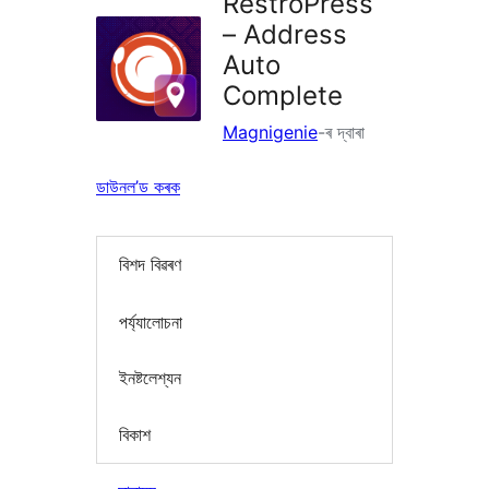
RestroPress
– Address
Auto
Complete
Magnigenie
-ৰ দ্বাৰা
ডাউনল’ড কৰক
বিশদ বিৱৰণ
পৰ্য্যালোচনা
ইনষ্টলেশ্যন
বিকাশ