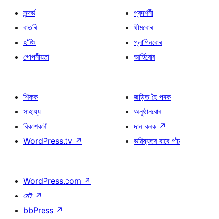
সন্দৰ্ভ
প্ৰদৰ্শনী
বাতৰি
থীমবোৰ
হ’ষ্টিং
প্লাগিনবোৰ
গোপনীয়তা
আৰ্হিবোৰ
শিকক
জড়িত হৈ পৰক
সাহায্য
অনুষ্ঠানবোৰ
বিকাশকাৰী
দান কৰক
↗
WordPress.tv
↗
ভৱিষ্যতৰ বাবে পাঁচ
WordPress.com
↗
মেট
↗
bbPress
↗