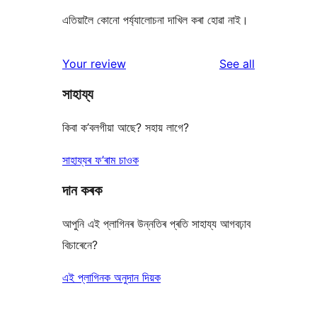
এতিয়ালৈ কোনো পৰ্য্যালোচনা দাখিল কৰা হোৱা নাই।
reviews
Your review
See all
সাহায্য
কিবা ক’বলগীয়া আছে? সহায় লাগে?
সাহায্যৰ ফ’ৰাম চাওক
দান কৰক
আপুনি এই প্লাগিনৰ উন্নতিৰ প্ৰতি সাহায্য আগবঢ়াব
বিচাৰেনে?
এই প্লাগিনক অনুদান দিয়ক