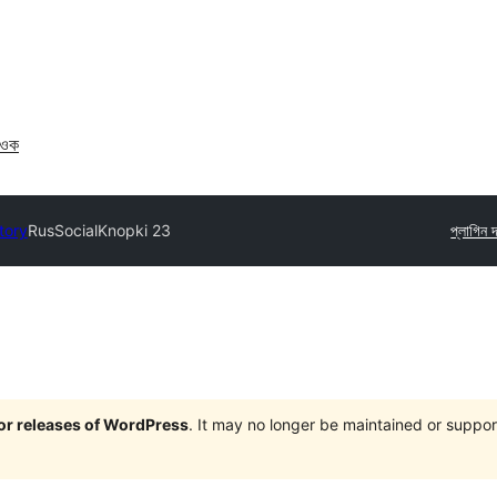
াওক
tory
RusSocialKnopki 23
প্লাগিন 
jor releases of WordPress
. It may no longer be maintained or supp