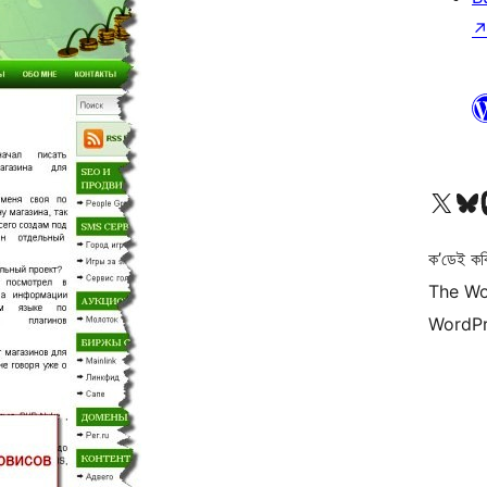
আমাৰ X (আগৰ Twitter) একাউণ্টলৈ যাওক
আমাৰ Bluesky একাউণ্
আমাৰ
ক’ডেই কব
The Wo
WordPr