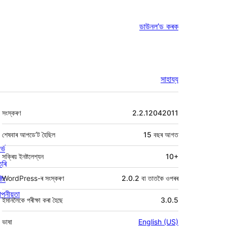
ডাউনল’ড কৰক
সাহায্য
মেটা
সংস্কৰণ
2.2.12042011
শেষবাৰ আপডে’ট হৈছিল
15 বছৰ
আগত
ৰ্ভ
সক্ৰিয় ইনষ্টলেশ্যন
10+
তৰি
্টিং
WordPress-ৰ সংস্কৰণ
2.0.2 বা তাতকৈ ওপৰৰ
পনীয়তা
ইমানলৈকে পৰীক্ষা কৰা হৈছে
3.0.5
ভাষা
English (US)