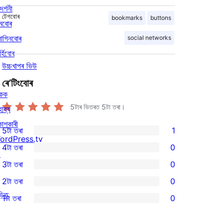
দৰ্শনী
টেগবোৰ
bookmarks
buttons
মবোৰ
লাগিনবোৰ
social networks
্হিবোৰ
উচ্চখাপৰ ভিউ
ৰে’টিংবোৰ
িকক
5টাৰ ভিতৰত
5
টা তৰা।
হায্য
কাশকাৰী
5টা তৰা
1
1
ordPress.tv
4টা তৰা
0
5-
↗
0
3টা তৰা
0
star
4-
0
2টা তৰা
0
review
star
3-
0
ড়িত
1টা তৰা
0
reviews
star
2-
0
reviews
star
1-