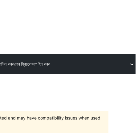
দাখিল কৰক
মোৰ প্ৰিয়বোৰ
লগ ইন কৰক
orted and may have compatibility issues when used