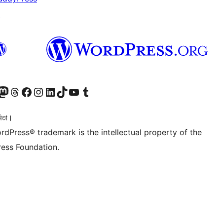
↗
টলৈ যাওক
 Mastodon একাউণ্টলৈ যাওক
আমাৰ Threads একাউণ্টলৈ যাওক
আমাৰ Facebook পৃষ্ঠালৈ যাওক
আমাৰ Instagram একাউণ্টলৈ যাওক
আমাৰ LinkedIn একাউণ্টলৈ যাওক
আমাৰ TikTok একাউণ্টলৈ যাওক
আমাৰ YouTube চেনেললৈ যাওক
আমাৰ Tumblr একাউণ্টলৈ যাওক
িতা।
rdPress® trademark is the intellectual property of the
ess Foundation.