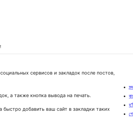
শ
социальных сервисов и закладок после постов,
সন্দ
ок, а также кнопка вывода на печать.
বা
হ’ষ
а быстро добавить ваш сайт в закладки таких
গো