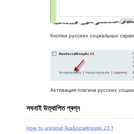
Кнопки русских социальных серви
Активация плагина русских социа
সঘনাই উত্থাপিত প্ৰশ্ন
How to uninstall RusSocialKnopki 23 ?