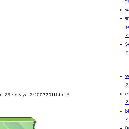
প
অন
দা
ক
S
W
মে
pki-23-versiya-2-20032011.html *
b
B