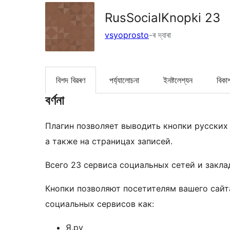
RusSocialKnopki 23
vsyoprosto
-ৰ দ্বাৰা
বিশদ বিৱৰণ
পৰ্য্যালোচনা
ইনষ্টলেশ্যন
বিকা
বৰ্ণনা
Плагин позволяет выводить кнопки русских 
а также на страницах записей.
Всего 23 сервиса социальных сетей и заклад
Кнопки позволяют посетителям вашего сайт
социальных сервисов как:
Я.ру