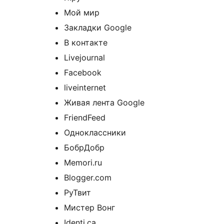
Мой мир
Закладки Google
В контакте
Livejournal
Facebook
liveinternet
Живая лента Google
FriendFeed
Одноклассники
БобрДобр
Memori.ru
Blogger.com
РуТвит
Мистер Вонг
Identi.ca