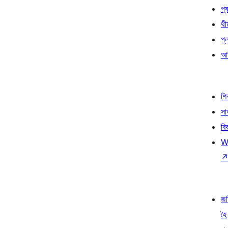
প্ৰ
থী
প্
আৰ
শ
সা
বি
W
জ
হৈ