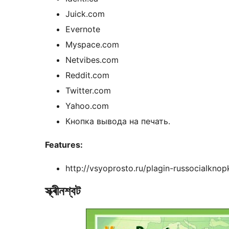
Juick.com
Evernote
Myspace.com
Netvibes.com
Reddit.com
Twitter.com
Yahoo.com
Кнопка вывода на печать.
Features:
http://vsyoprosto.ru/plagin-russocialkno
স্ক্ৰীনশ্বট