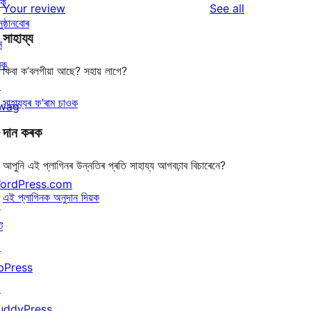
ৰক
reviews
Your review
See all
reviews
star
ুষ্ঠানবোৰ
সাহায্য
reviews
ন
ৰক
কিবা ক’বলগীয়া আছে? সহায় লাগে?
↗
সাহায্যৰ ফ’ৰাম চাওক
wag
↗
দান কৰক
আপুনি এই প্লাগিনৰ উন্নতিৰ প্ৰতি সাহায্য আগবঢ়াব বিচাৰেনে?
ordPress.com
এই প্লাগিনক অনুদান দিয়ক
↗
ট
↗
bPress
↗
uddyPress