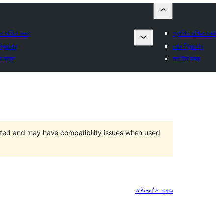
িন দাখিল কৰক
প্লাগিন দাখিল কৰক
্ৰিয়বোৰ
মোৰ প্ৰিয়বোৰ
ন কৰক
লগ ইন কৰক
orted and may have compatibility issues when used
ডাউনল’ড কৰক