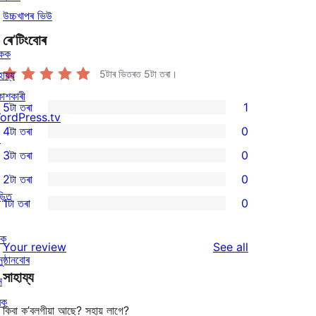
উচ্চখাপৰ ভিউ
ৰে’টিংবোৰ
িকক
হায্য
5টাৰ ভিতৰত
5
টা তৰা।
কাশকাৰী
5টা তৰা
1
1
ordPress.tv
4টা তৰা
0
5-
↗
0
3টা তৰা
0
star
4-
0
2টা তৰা
0
review
star
3-
0
ড়িত
1টা তৰা
0
reviews
star
2-
0
reviews
star
1-
ৰক
reviews
Your review
See all
reviews
star
ুষ্ঠানবোৰ
সাহায্য
reviews
ন
ৰক
কিবা ক’বলগীয়া আছে? সহায় লাগে?