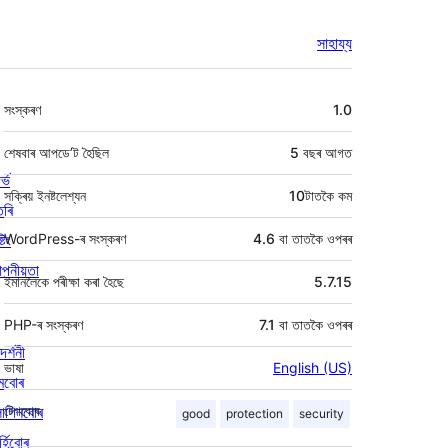
সাহায্য
মেটা
সংস্কৰণ
1.0
শেষবাৰ আপডে’ট হৈছিল
5 বছৰ
আগত
ৰ্ভ
সক্ৰিয় ইনষ্টলেশ্যন
10টাতকৈ কম
তৰি
্টিং
WordPress-ৰ সংস্কৰণ
4.6 বা তাতকৈ ওপৰৰ
পনীয়তা
ইমানলৈকে পৰীক্ষা কৰা হৈছে
5.7.15
PHP-ৰ সংস্কৰণ
7.1 বা তাতকৈ ওপৰৰ
দৰ্শনী
ভাষা
English (US)
মবোৰ
লাগিনবোৰ
টেগবোৰ
good
protection
security
্হিবোৰ