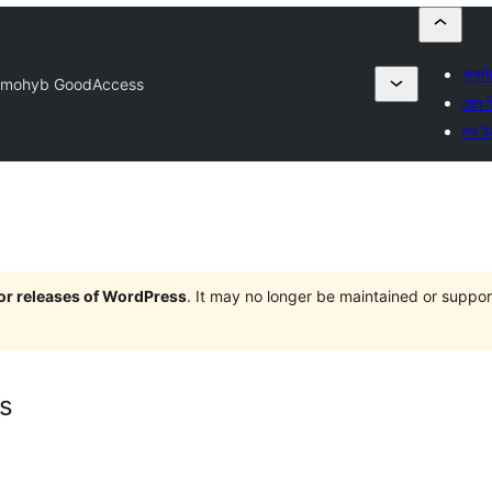
প্লাগ
mohyb GoodAccess
মোৰ প
লগ ই
jor releases of WordPress
. It may no longer be maintained or supp
s