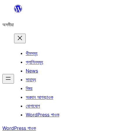
এয়া
এৰি
অসমীয়া
বিষয়বস্তুলৈ
যাওক
থীমসমূহ
প্লাগিনসমূহ
News
সাহায্য
বিষয়
অৱদান আগবঢ়াওক
যোগাযোগ
WordPress পাওক
WordPress পাওক