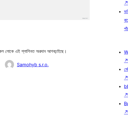
ভৱ
বা
পাঁ
 লোকে এই প্লাগিনত অৱদান আগবঢ়াইছে।
W
Samohyb s.r.o.
মে
b
B