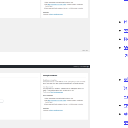
শ
সা
বি
W
জ
হৈ
প
অন
দা
ক