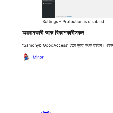
Settings – Protection is disabled
অৱদানকাৰী আৰু বিকাশকাৰীসকল
“Samohyb GoodAccess” হৈছে মুক্ত উৎসৰ ছফ্টৱেৰ। এইসকল
অৱদানকাৰীসকল
Minor