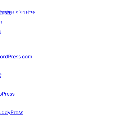
↗
সাহায্যৰ ফ’ৰাম চাওক
িষ্যতৰ
বে
চ
ordPress.com
↗
ট
↗
bPress
↗
uddyPress
↗