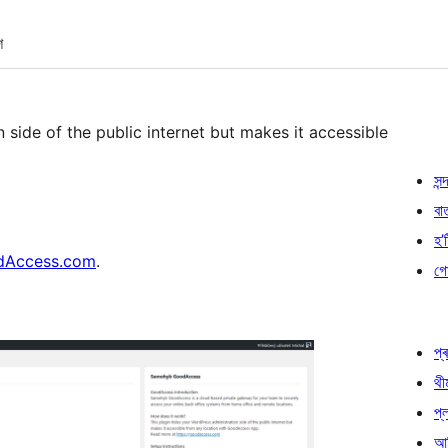
শ
 side of the public internet but makes it accessible
সন্দ
বা
হ’ষ
dAccess.com
.
গো
প্ৰ
থী
প্
আৰ