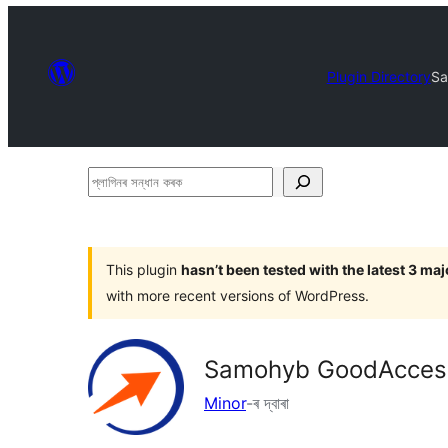
Plugin Directory
Sa
প্লাগিনৰ
সন্ধান
কৰক
This plugin
hasn’t been tested with the latest 3 ma
with more recent versions of WordPress.
Samohyb GoodAcces
Minor
-ৰ দ্বাৰা