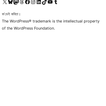
আমাৰ X (আগৰ Twitter) একাউণ্টলৈ যাওক
আমাৰ Bluesky একাউণ্টলৈ যাওক
আমাৰ Mastodon একাউণ্টলৈ যাওক
আমাৰ Threads একাউণ্টলৈ যাওক
আমাৰ Facebook পৃষ্ঠালৈ যাওক
আমাৰ Instagram একাউণ্টলৈ যাওক
আমাৰ LinkedIn একাউণ্টলৈ যাওক
আমাৰ TikTok একাউণ্টলৈ যাওক
আমাৰ YouTube চেনেললৈ যাওক
আমাৰ Tumblr একাউণ্টলৈ যাওক
ক’ডেই কবিতা।
The WordPress® trademark is the intellectual property
of the WordPress Foundation.