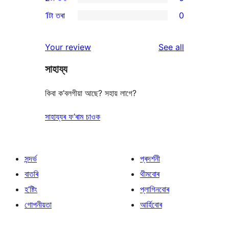
star
3-
0
1টা তৰা
0
reviews
star
2-
0
reviews
star
1-
reviews
Your review
See all
reviews
star
সাহায্য
reviews
কিবা ক’বলগীয়া আছে? সহায় লাগে?
সাহায্যৰ ফ’ৰাম চাওক
সন্দৰ্ভ
প্ৰদৰ্শনী
বাতৰি
থীমবোৰ
হ’ষ্টিং
প্লাগিনবোৰ
গোপনীয়তা
আৰ্হিবোৰ