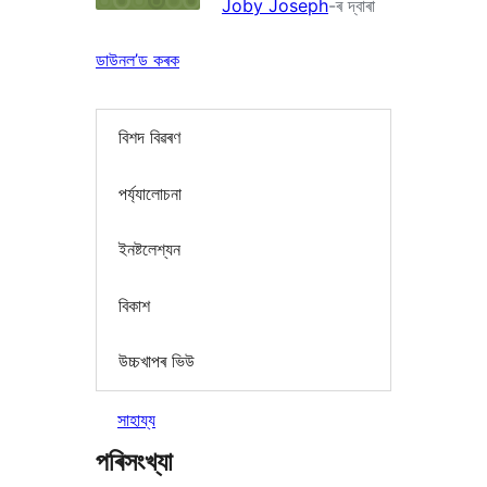
Joby Joseph
-ৰ দ্বাৰা
ডাউনল’ড কৰক
বিশদ বিৱৰণ
পৰ্য্যালোচনা
ইনষ্টলেশ্যন
বিকাশ
উচ্চখাপৰ ভিউ
সাহায্য
পৰিসংখ্যা