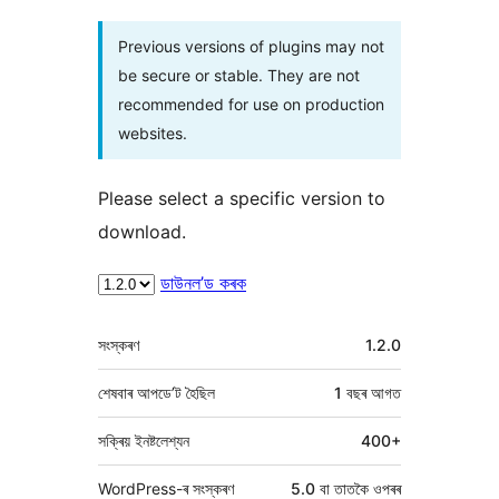
Previous versions of plugins may not
be secure or stable. They are not
recommended for use on production
websites.
Please select a specific version to
download.
ডাউনল’ড কৰক
মেটা
সংস্কৰণ
1.2.0
শেষবাৰ আপডে’ট হৈছিল
1 বছৰ
আগত
সক্ৰিয় ইনষ্টলেশ্যন
400+
WordPress-ৰ সংস্কৰণ
5.0 বা তাতকৈ ওপৰৰ