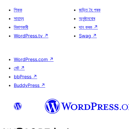
শিকক
জড়িত হৈ পৰক
সাহায্য
অনুষ্ঠানবোৰ
বিকাশকাৰী
দান কৰক
↗
WordPress.tv
↗
Swag
↗
WordPress.com
↗
মেট
↗
bbPress
↗
BuddyPress
↗