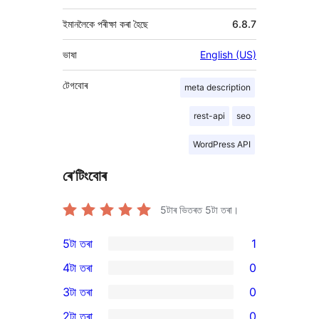
ইমানলৈকে পৰীক্ষা কৰা হৈছে
6.8.7
ভাষা
English (US)
টেগবোৰ
meta description
rest-api
seo
WordPress API
ৰে’টিংবোৰ
5টাৰ ভিতৰত
5
টা তৰা।
5টা তৰা
1
1
4টা তৰা
0
5-
0
3টা তৰা
0
star
4-
0
2টা তৰা
0
review