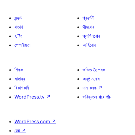
সন্দৰ্ভ
প্ৰদৰ্শনী
বাতৰি
থীমবোৰ
হ’ষ্টিং
প্লাগিনবোৰ
গোপনীয়তা
আৰ্হিবোৰ
শিকক
জড়িত হৈ পৰক
সাহায্য
অনুষ্ঠানবোৰ
বিকাশকাৰী
দান কৰক
↗
WordPress.tv
↗
ভৱিষ্যতৰ বাবে পাঁচ
WordPress.com
↗
মেট
↗