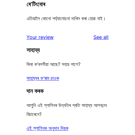
ৰে’টিংবোৰ
এতিয়ালৈ কোনো পৰ্য্যালোচনা দাখিল কৰা হোৱা নাই।
reviews
Your review
See all
সাহায্য
কিবা ক’বলগীয়া আছে? সহায় লাগে?
সাহায্যৰ ফ’ৰাম চাওক
দান কৰক
আপুনি এই প্লাগিনৰ উন্নতিৰ প্ৰতি সাহায্য আগবঢ়াব
বিচাৰেনে?
এই প্লাগিনক অনুদান দিয়ক