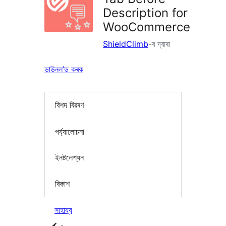
Description for
WooCommerce
ShieldClimb
-ৰ দ্বাৰা
ডাউনল’ড কৰক
বিশদ বিৱৰণ
পৰ্য্যালোচনা
ইনষ্টলেশ্যন
বিকাশ
সাহায্য