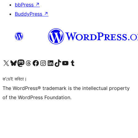
bbPress
↗
BuddyPress
↗
আমাৰ X (আগৰ Twitter) একাউণ্টলৈ যাওক
আমাৰ Bluesky একাউণ্টলৈ যাওক
আমাৰ Mastodon একাউণ্টলৈ যাওক
আমাৰ Threads একাউণ্টলৈ যাওক
আমাৰ Facebook পৃষ্ঠালৈ যাওক
আমাৰ Instagram একাউণ্টলৈ যাওক
আমাৰ LinkedIn একাউণ্টলৈ যাওক
আমাৰ TikTok একাউণ্টলৈ যাওক
আমাৰ YouTube চেনেললৈ যাওক
আমাৰ Tumblr একাউণ্টলৈ যাওক
ক’ডেই কবিতা।
The WordPress® trademark is the intellectual property
of the WordPress Foundation.