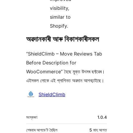
visibility,
similar to
Shopify.
অৱদানকাৰী আৰু বিকাশকাৰীসকল
“ShieldClimb – Move Reviews Tab
Before Description for
WooCommerce” হৈছে মুক্ত উৎসৰ ছফ্টৱেৰ।
এইসকল লোকে এই প্লাগিনত অৱদান আগবঢ়াইছে।
অৱদানকাৰীসকল
ShieldClimb
মেটা
সংস্কৰণ
1.0.4
শেষবাৰ আপডে’ট হৈছিল
5 মাহ
আগত