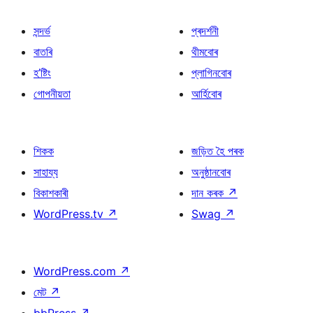
সন্দৰ্ভ
প্ৰদৰ্শনী
বাতৰি
থীমবোৰ
হ’ষ্টিং
প্লাগিনবোৰ
গোপনীয়তা
আৰ্হিবোৰ
শিকক
জড়িত হৈ পৰক
সাহায্য
অনুষ্ঠানবোৰ
বিকাশকাৰী
দান কৰক
↗
WordPress.tv
↗
Swag
↗
WordPress.com
↗
মেট
↗