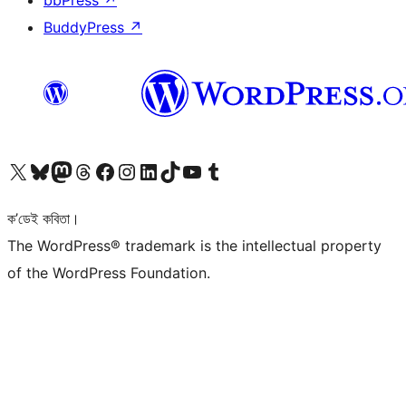
bbPress
↗
BuddyPress
↗
আমাৰ X (আগৰ Twitter) একাউণ্টলৈ যাওক
আমাৰ Bluesky একাউণ্টলৈ যাওক
আমাৰ Mastodon একাউণ্টলৈ যাওক
আমাৰ Threads একাউণ্টলৈ যাওক
আমাৰ Facebook পৃষ্ঠালৈ যাওক
আমাৰ Instagram একাউণ্টলৈ যাওক
আমাৰ LinkedIn একাউণ্টলৈ যাওক
আমাৰ TikTok একাউণ্টলৈ যাওক
আমাৰ YouTube চেনেললৈ যাওক
আমাৰ Tumblr একাউণ্টলৈ যাওক
ক’ডেই কবিতা।
The WordPress® trademark is the intellectual property
of the WordPress Foundation.