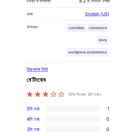
PHP-ৰ সংস্কৰণ
8.2 বা তাতকৈ ওপৰৰ
ভাষা
English (US)
টেগবোৰ
colombia
commerce
store
wordpress ecommerce
উচ্চখাপৰ ভিউ
ৰে’টিংবোৰ
5টাৰ ভিতৰত
3
টা তৰা।
5টা তৰা
1
1
4টা তৰা
0
5-
0
3টা তৰা
0
star
4-
0