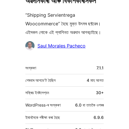
অৱদানকাৰী আৰু বিকাশকাৰীসকল
“Shipping Servientrega
Woocommerce” হৈছে মুক্ত উৎসৰ ছফ্টৱেৰ।
এইসকল লোকে এই প্লাগিনত অৱদান আগবঢ়াইছে।
অৱদানকাৰীসকল
Saul Morales Pacheco
মেটা
সংস্কৰণ
7.1.1
শেষবাৰ আপডে’ট হৈছিল
4 মাহ
আগত
সক্ৰিয় ইনষ্টলেশ্যন
30+
WordPress-ৰ সংস্কৰণ
6.0 বা তাতকৈ ওপৰৰ
ইমানলৈকে পৰীক্ষা কৰা হৈছে
6.9.6