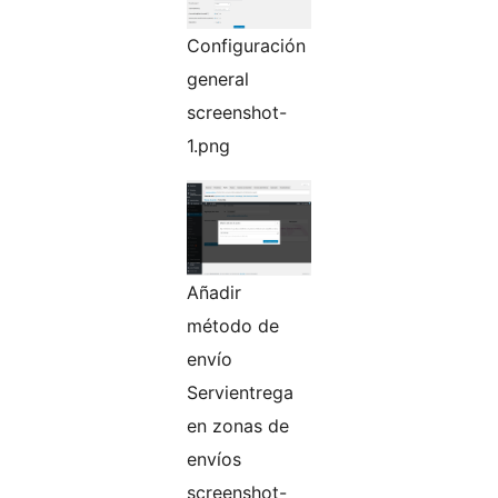
Configuración
general
screenshot-
1.png
Añadir
método de
envío
Servientrega
en zonas de
envíos
screenshot-