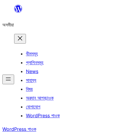
এয়া
এৰি
অসমীয়া
বিষয়বস্তুলৈ
যাওক
থীমসমূহ
প্লাগিনসমূহ
News
সাহায্য
বিষয়
অৱদান আগবঢ়াওক
যোগাযোগ
WordPress পাওক
WordPress পাওক