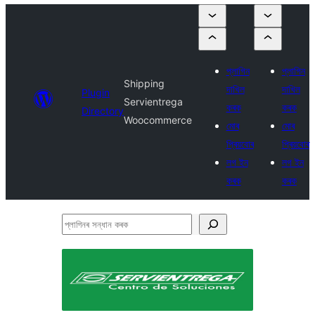
প্লাগিন
প্লাগিন
Shipping
দাখিল
দাখিল
Plugin
Servientrega
কৰক
কৰক
Directory
Woocommerce
মোৰ
মোৰ
প্ৰিয়বোৰ
প্ৰিয়বোৰ
লগ ইন
লগ ইন
কৰক
কৰক
প্লাগিনৰ
সন্ধান
কৰক