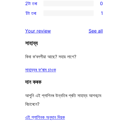
2টা তৰা
0
review
star
3-
0
1টা তৰা
1
reviews
star
2-
1
reviews
star
1-
reviews
Your review
See all
reviews
star
সাহায্য
review
কিবা ক’বলগীয়া আছে? সহায় লাগে?
সাহায্যৰ ফ’ৰাম চাওক
দান কৰক
আপুনি এই প্লাগিনৰ উন্নতিৰ প্ৰতি সাহায্য আগবঢ়াব
বিচাৰেনে?
এই প্লাগিনক অনুদান দিয়ক