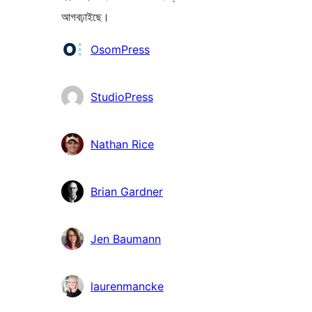
আগবঢ়াইছে।
অৱদানকাৰীসকল
OsomPress
StudioPress
Nathan Rice
Brian Gardner
Jen Baumann
laurenmancke