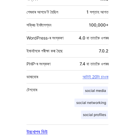
শেষবাৰ আপডে’ট হৈছিল
1 সপ্তাহ
আগত
সক্ৰিয় ইনষ্টলেশ্যন
100,000+
WordPress-ৰ সংস্কৰণ
4.0 বা তাতকৈ ওপৰৰ
ইমানলৈকে পৰীক্ষা কৰা হৈছে
7.0.2
PHP-ৰ সংস্কৰণ
7.4 বা তাতকৈ ওপৰৰ
ভাষাবোৰ
আটাই 20টা চাওক
টেগবোৰ
social media
social networking
social profiles
উচ্চখাপৰ ভিউ