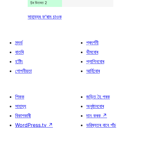
5ৰ ভিতৰত 2
সাহায্যৰ ফ’ৰাম চাওক
সন্দৰ্ভ
প্ৰদৰ্শনী
বাতৰি
থীমবোৰ
হ’ষ্টিং
প্লাগিনবোৰ
গোপনীয়তা
আৰ্হিবোৰ
শিকক
জড়িত হৈ পৰক
সাহায্য
অনুষ্ঠানবোৰ
বিকাশকাৰী
দান কৰক
↗
WordPress.tv
↗
ভৱিষ্যতৰ বাবে পাঁচ