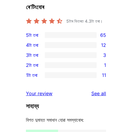
ৰে’টিংবোৰ
5টাৰ ভিতৰত
4.3
টা তৰা।
5টা তৰা
65
65
4টা তৰা
12
5-
12
3টা তৰা
3
star
4-
3
2টা তৰা
1
reviews
star
3-
1
1টা তৰা
11
reviews
star
2-
11
reviews
star
1-
reviews
Your review
See all
review
star
সাহায্য
reviews
বিগত দুমাহত সমাধান হোৱা সমস্যাবোৰ: