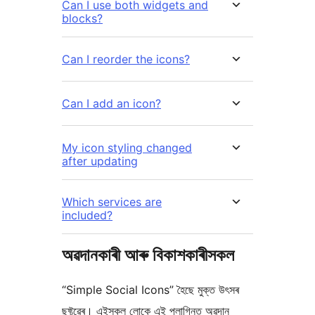
Can I use both widgets and
blocks?
Can I reorder the icons?
Can I add an icon?
My icon styling changed
after updating
Which services are
included?
অৱদানকাৰী আৰু বিকাশকাৰীসকল
“Simple Social Icons” হৈছে মুক্ত উৎসৰ
ছফ্টৱেৰ। এইসকল লোকে এই প্লাগিনত অৱদান