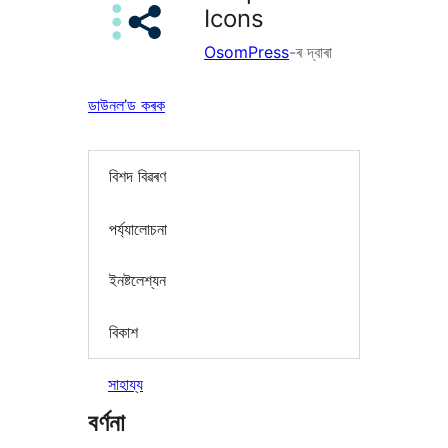
Icons
OsomPress
-ৰ দ্বাৰা
ডাউনল’ড কৰক
বিশদ বিৱৰণ
পৰ্য্যালোচনা
ইনষ্টলেশ্যন
বিকাশ
সাহায্য
বৰ্ণনা