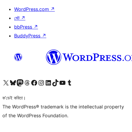
WordPress.com
↗
মেট
↗
bbPress
↗
BuddyPress
↗
আমাৰ X (আগৰ Twitter) একাউণ্টলৈ যাওক
আমাৰ Bluesky একাউণ্টলৈ যাওক
আমাৰ Mastodon একাউণ্টলৈ যাওক
আমাৰ Threads একাউণ্টলৈ যাওক
আমাৰ Facebook পৃষ্ঠালৈ যাওক
আমাৰ Instagram একাউণ্টলৈ যাওক
আমাৰ LinkedIn একাউণ্টলৈ যাওক
আমাৰ TikTok একাউণ্টলৈ যাওক
আমাৰ YouTube চেনেললৈ যাওক
আমাৰ Tumblr একাউণ্টলৈ যাওক
ক’ডেই কবিতা।
The WordPress® trademark is the intellectual property
of the WordPress Foundation.