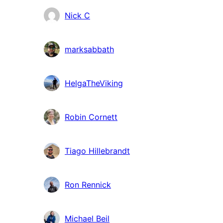
Nick C
marksabbath
HelgaTheViking
Robin Cornett
Tiago Hillebrandt
Ron Rennick
Michael Beil