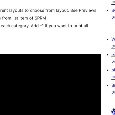
erent layouts to choose from layout. See Previews
S
 from list item of SPRM
each category. Add -1 if you want to print all
W
মে
b
B