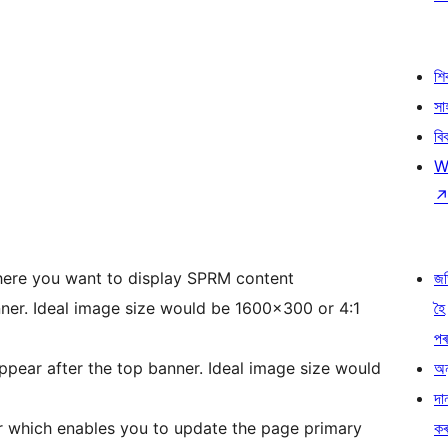
শ
সা
বি
W
ere you want to display SPRM content
জ
ner. Ideal image size would be 1600×300 or 4:1
হৈ
প
pear after the top banner. Ideal image size would
অন
দা
r which enables you to update the page primary
ক