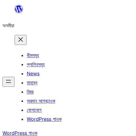
এয়া
এৰি
অসমীয়া
বিষয়বস্তুলৈ
যাওক
থীমসমূহ
প্লাগিনসমূহ
News
সাহায্য
বিষয়
অৱদান আগবঢ়াওক
যোগাযোগ
WordPress পাওক
WordPress পাওক