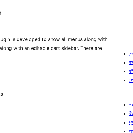
শ
gin is developed to show all menus along with
ong with an editable cart sidebar. There are
সন্দ
বা
হ’ষ
গো
ts
প্ৰ
থী
প্
আৰ