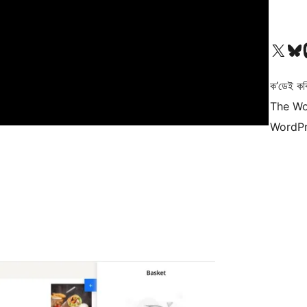
আমাৰ X (আগৰ Twitter) একাউণ্টলৈ যাওক
আমাৰ Bluesky একাউণ্
আমাৰ
ক’ডেই কব
The Wo
WordPr