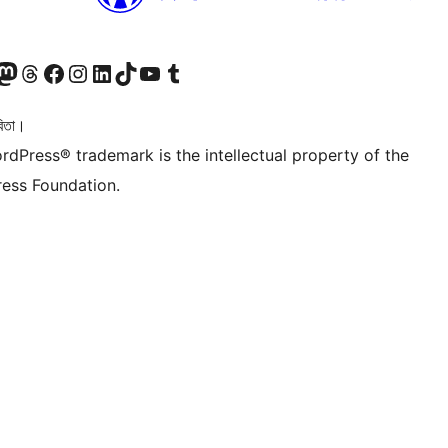
টলৈ যাওক
 Mastodon একাউণ্টলৈ যাওক
আমাৰ Threads একাউণ্টলৈ যাওক
আমাৰ Facebook পৃষ্ঠালৈ যাওক
আমাৰ Instagram একাউণ্টলৈ যাওক
আমাৰ LinkedIn একাউণ্টলৈ যাওক
আমাৰ TikTok একাউণ্টলৈ যাওক
আমাৰ YouTube চেনেললৈ যাওক
আমাৰ Tumblr একাউণ্টলৈ যাওক
িতা।
rdPress® trademark is the intellectual property of the
ess Foundation.