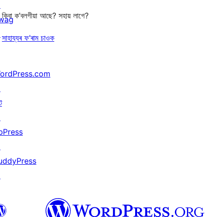
↗
কিবা ক’বলগীয়া আছে? সহায় লাগে?
wag
↗
সাহায্যৰ ফ’ৰাম চাওক
ordPress.com
↗
ট
↗
bPress
↗
uddyPress
↗