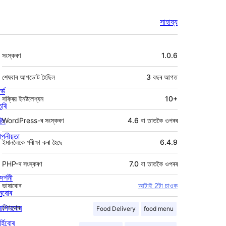
সাহায্য
মেটা
সংস্কৰণ
1.0.6
শেষবাৰ আপডে’ট হৈছিল
3 বছৰ
আগত
ৰ্ভ
সক্ৰিয় ইনষ্টলেশ্যন
10+
তৰি
্টিং
WordPress-ৰ সংস্কৰণ
4.6 বা তাতকৈ ওপৰৰ
পনীয়তা
ইমানলৈকে পৰীক্ষা কৰা হৈছে
6.4.9
PHP-ৰ সংস্কৰণ
7.0 বা তাতকৈ ওপৰৰ
দৰ্শনী
ভাষাবোৰ
আটাই 2টা চাওক
মবোৰ
লাগিনবোৰ
টেগবোৰ
Food Delivery
food menu
্হিবোৰ