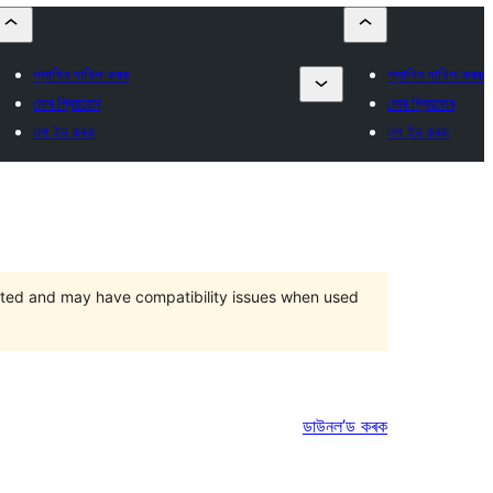
প্লাগিন দাখিল কৰক
প্লাগিন দাখিল কৰক
মোৰ প্ৰিয়বোৰ
মোৰ প্ৰিয়বোৰ
লগ ইন কৰক
লগ ইন কৰক
orted and may have compatibility issues when used
ডাউনল’ড কৰক