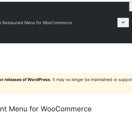
e Restaurant Menu for WooCommerce
jor releases of WordPress
. It may no longer be maintained or supp
rant Menu for WooCommerce