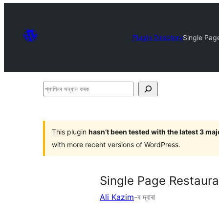
Plugin Directory
Single Pag
প্লাগিনৰ
সন্ধান
কৰক
This plugin
hasn’t been tested with the latest 3 ma
with more recent versions of WordPress.
Single Page Restau
Ali Kazim
-ৰ দ্বাৰা