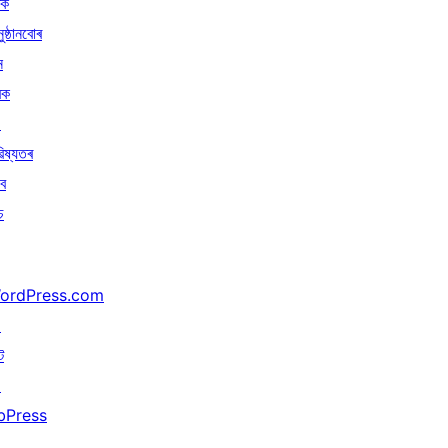
ৰক
ুষ্ঠানবোৰ
ন
ৰক
↗
িষ্যতৰ
বে
চ
ordPress.com
↗
ট
↗
bPress
↗