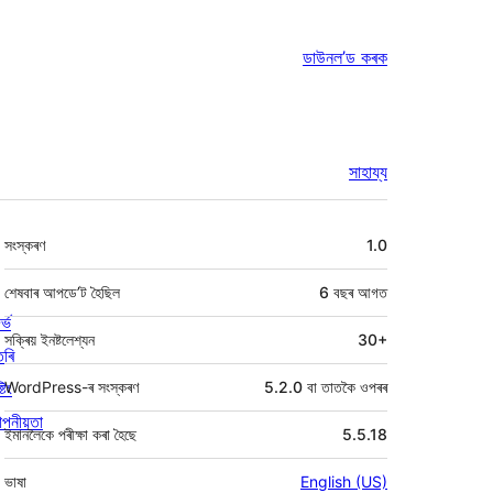
ডাউনল’ড কৰক
সাহায্য
মেটা
সংস্কৰণ
1.0
শেষবাৰ আপডে’ট হৈছিল
6 বছৰ
আগত
ৰ্ভ
সক্ৰিয় ইনষ্টলেশ্যন
30+
তৰি
্টিং
WordPress-ৰ সংস্কৰণ
5.2.0 বা তাতকৈ ওপৰৰ
পনীয়তা
ইমানলৈকে পৰীক্ষা কৰা হৈছে
5.5.18
ভাষা
English (US)