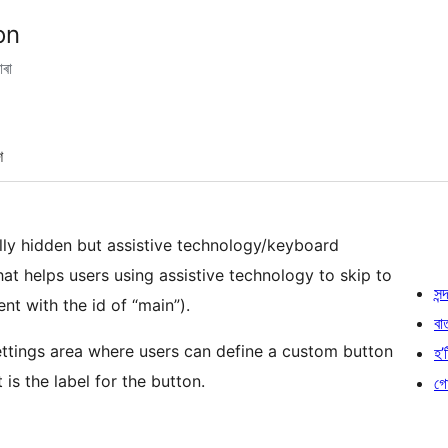
on
াৰা
শ
lly hidden but assistive technology/keyboard
at helps users using assistive technology to skip to
সন্দ
nt with the id of “main”).
বা
ettings area where users can define a custom button
হ’ষ
is the label for the button.
গো