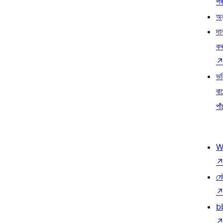
প
অন
দা
ক
ভৱ
বা
পাঁ
W
মে
b