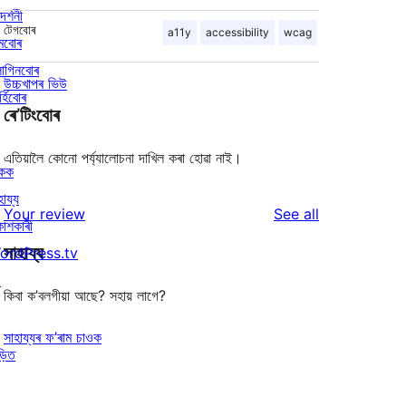
দৰ্শনী
টেগবোৰ
a11y
accessibility
wcag
মবোৰ
লাগিনবোৰ
উচ্চখাপৰ ভিউ
্হিবোৰ
ৰে’টিংবোৰ
এতিয়ালৈ কোনো পৰ্য্যালোচনা দাখিল কৰা হোৱা নাই।
িকক
হায্য
reviews
Your review
See all
কাশকাৰী
সাহায্য
ordPress.tv
↗
কিবা ক’বলগীয়া আছে? সহায় লাগে?
সাহায্যৰ ফ’ৰাম চাওক
ড়িত