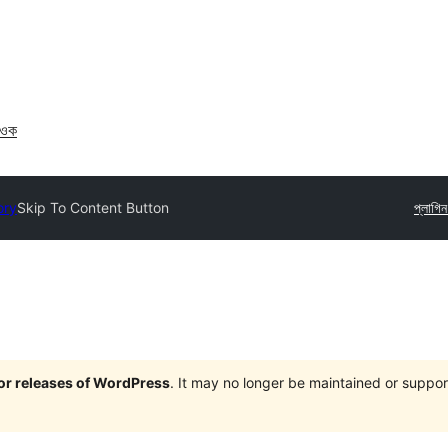
াওক
ory
Skip To Content Button
প্লাগি
jor releases of WordPress
. It may no longer be maintained or supp