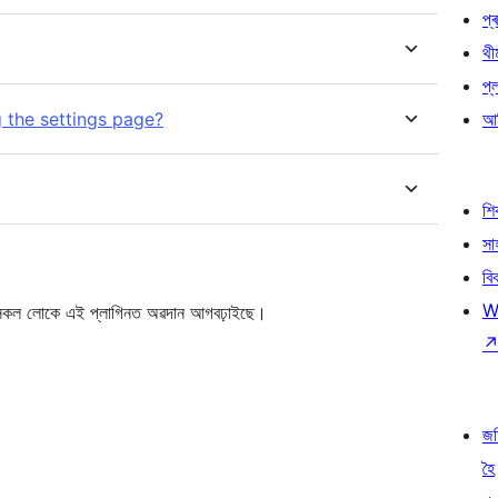
প্ৰ
থী
প্
g the settings page?
আৰ
শ
সা
বি
W
কল লোকে এই প্লাগিনত অৱদান আগবঢ়াইছে।
জ
হৈ