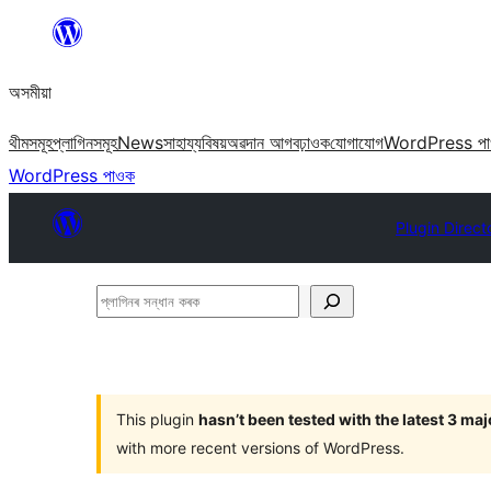
এয়া
এৰি
অসমীয়া
বিষয়বস্তুলৈ
যাওক
থীমসমূহ
প্লাগিনসমূহ
News
সাহায্য
বিষয়
অৱদান আগবঢ়াওক
যোগাযোগ
WordPress প
WordPress পাওক
Plugin Direct
প্লাগিনৰ
সন্ধান
কৰক
This plugin
hasn’t been tested with the latest 3 ma
with more recent versions of WordPress.