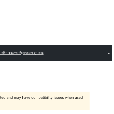
ন দাখিল কৰক
মোৰ প্ৰিয়বোৰ
লগ ইন কৰক
orted and may have compatibility issues when used