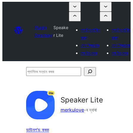
Plugin
Speake
প্লাগিন দাখিল
প্লাগিন দাখিল
Directory
r Lite
কৰক
কৰক
মোৰ প্ৰিয়বোৰ
মোৰ প্ৰিয়বোৰ
লগ ইন কৰক
লগ ইন কৰক
প্লাগিনৰ
সন্ধান
কৰক
Speaker Lite
merkulove
-ৰ দ্বাৰা
ডাউনল’ড কৰক