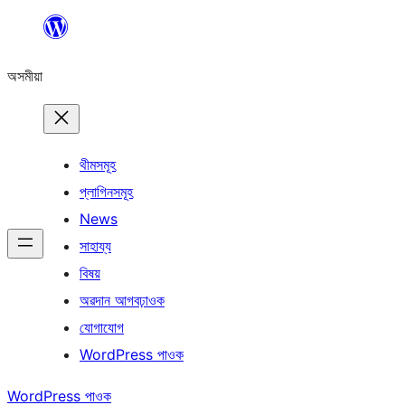
এয়া
এৰি
অসমীয়া
বিষয়বস্তুলৈ
যাওক
থীমসমূহ
প্লাগিনসমূহ
News
সাহায্য
বিষয়
অৱদান আগবঢ়াওক
যোগাযোগ
WordPress পাওক
WordPress পাওক