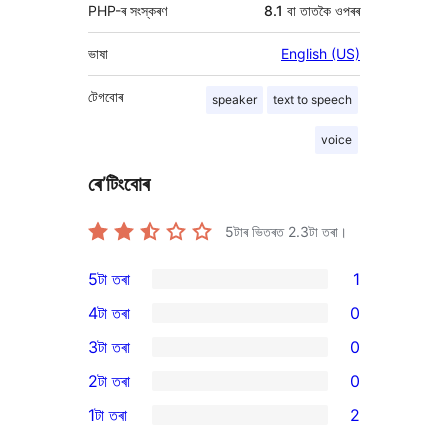
PHP-ৰ সংস্কৰণ
8.1 বা তাতকৈ ওপৰৰ
ভাষা
English (US)
টেগবোৰ
speaker
text to speech
voice
ৰে’টিংবোৰ
5টাৰ ভিতৰত
2.3
টা তৰা।
5টা তৰা
1
1
4টা তৰা
0
5-
0
3টা তৰা
0
star
4-
0
2টা তৰা
0
review
star
3-
0
1টা তৰা
2
reviews
star
2-
2