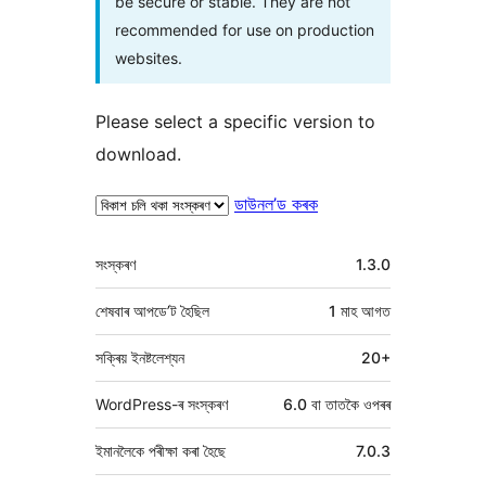
be secure or stable. They are not
recommended for use on production
websites.
Please select a specific version to
download.
ডাউনল’ড কৰক
মেটা
সংস্কৰণ
1.3.0
শেষবাৰ আপডে’ট হৈছিল
1 মাহ
আগত
সক্ৰিয় ইনষ্টলেশ্যন
20+
WordPress-ৰ সংস্কৰণ
6.0 বা তাতকৈ ওপৰৰ
ইমানলৈকে পৰীক্ষা কৰা হৈছে
7.0.3