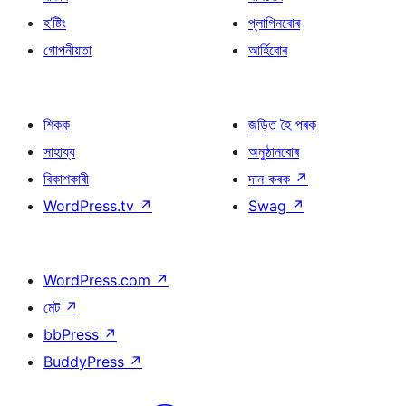
হ’ষ্টিং
প্লাগিনবোৰ
গোপনীয়তা
আৰ্হিবোৰ
শিকক
জড়িত হৈ পৰক
সাহায্য
অনুষ্ঠানবোৰ
বিকাশকাৰী
দান কৰক
↗
WordPress.tv
↗
Swag
↗
WordPress.com
↗
মেট
↗
bbPress
↗
BuddyPress
↗