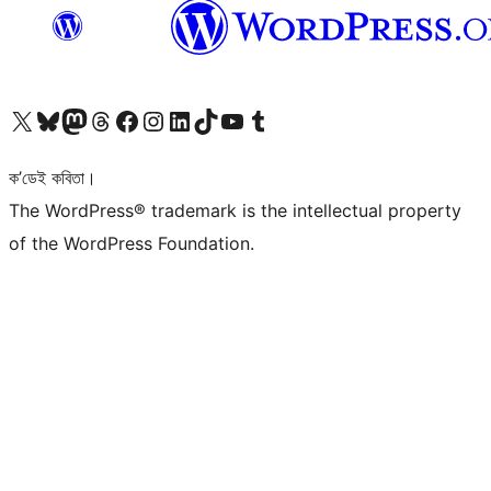
আমাৰ X (আগৰ Twitter) একাউণ্টলৈ যাওক
আমাৰ Bluesky একাউণ্টলৈ যাওক
আমাৰ Mastodon একাউণ্টলৈ যাওক
আমাৰ Threads একাউণ্টলৈ যাওক
আমাৰ Facebook পৃষ্ঠালৈ যাওক
আমাৰ Instagram একাউণ্টলৈ যাওক
আমাৰ LinkedIn একাউণ্টলৈ যাওক
আমাৰ TikTok একাউণ্টলৈ যাওক
আমাৰ YouTube চেনেললৈ যাওক
আমাৰ Tumblr একাউণ্টলৈ যাওক
ক’ডেই কবিতা।
The WordPress® trademark is the intellectual property
of the WordPress Foundation.