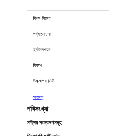
বিশদ বিৱৰণ
পৰ্য্যালোচনা
ইনষ্টলেশ্যন
বিকাশ
উচ্চখাপৰ ভিউ
সাহায্য
পৰিসংখ্যা
সক্ৰিয় সংস্কৰণসমূহ