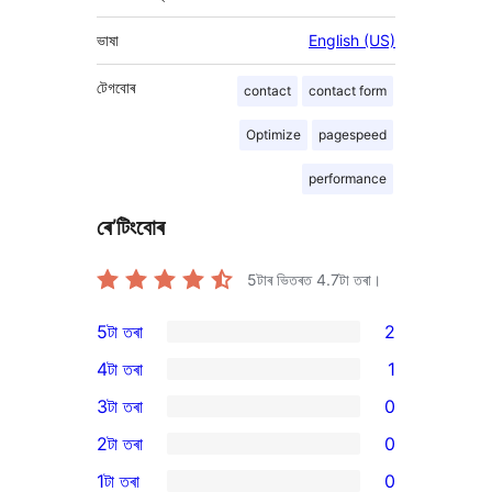
ভাষা
English (US)
টেগবোৰ
contact
contact form
Optimize
pagespeed
performance
ৰে’টিংবোৰ
5টাৰ ভিতৰত
4.7
টা তৰা।
5টা তৰা
2
2
4টা তৰা
1
5-
1
3টা তৰা
0
star
4-
0
2টা তৰা
0
reviews
star
3-
0
1টা তৰা
0
review
star
2-