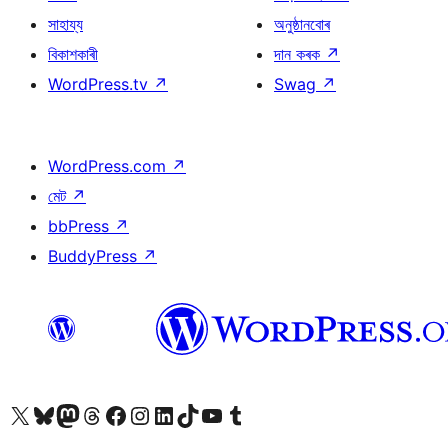
সাহায্য
অনুষ্ঠানবোৰ
বিকাশকাৰী
দান কৰক
↗
WordPress.tv
↗
Swag
↗
WordPress.com
↗
মেট
↗
bbPress
↗
BuddyPress
↗
আমাৰ X (আগৰ Twitter) একাউণ্টলৈ যাওক
আমাৰ Bluesky একাউণ্টলৈ যাওক
আমাৰ Mastodon একাউণ্টলৈ যাওক
আমাৰ Threads একাউণ্টলৈ যাওক
আমাৰ Facebook পৃষ্ঠালৈ যাওক
আমাৰ Instagram একাউণ্টলৈ যাওক
আমাৰ LinkedIn একাউণ্টলৈ যাওক
আমাৰ TikTok একাউণ্টলৈ যাওক
আমাৰ YouTube চেনেললৈ যাওক
আমাৰ Tumblr একাউণ্টলৈ যাওক