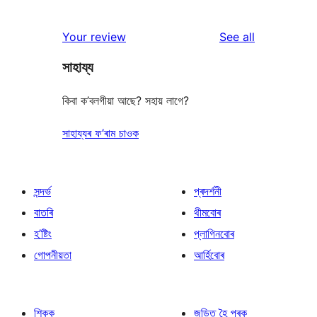
0
reviews
star
1-
reviews
Your review
See all
reviews
star
সাহায্য
reviews
কিবা ক’বলগীয়া আছে? সহায় লাগে?
সাহায্যৰ ফ’ৰাম চাওক
সন্দৰ্ভ
প্ৰদৰ্শনী
বাতৰি
থীমবোৰ
হ’ষ্টিং
প্লাগিনবোৰ
গোপনীয়তা
আৰ্হিবোৰ
শিকক
জড়িত হৈ পৰক