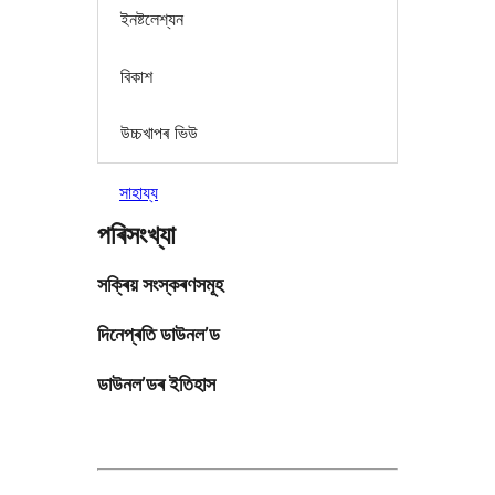
ইনষ্টলেশ্যন
বিকাশ
উচ্চখাপৰ ভিউ
সাহায্য
পৰিসংখ্যা
সক্ৰিয় সংস্কৰণসমূহ
দিনেপ্ৰতি ডাউনল’ড
ডাউনল’ডৰ ইতিহাস