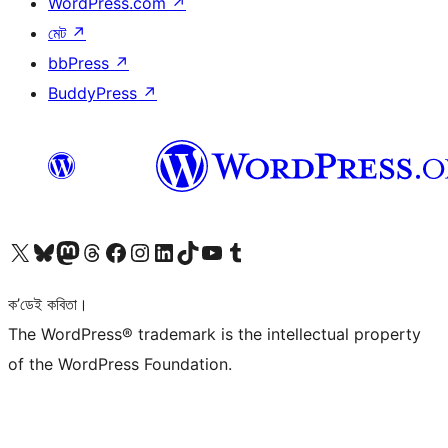
WordPress.com
↗
মেট
↗
bbPress
↗
BuddyPress
↗
আমাৰ X (আগৰ Twitter) একাউণ্টলৈ যাওক
আমাৰ Bluesky একাউণ্টলৈ যাওক
আমাৰ Mastodon একাউণ্টলৈ যাওক
আমাৰ Threads একাউণ্টলৈ যাওক
আমাৰ Facebook পৃষ্ঠালৈ যাওক
আমাৰ Instagram একাউণ্টলৈ যাওক
আমাৰ LinkedIn একাউণ্টলৈ যাওক
আমাৰ TikTok একাউণ্টলৈ যাওক
আমাৰ YouTube চেনেললৈ যাওক
আমাৰ Tumblr একাউণ্টলৈ যাওক
ক’ডেই কবিতা।
The WordPress® trademark is the intellectual property
of the WordPress Foundation.