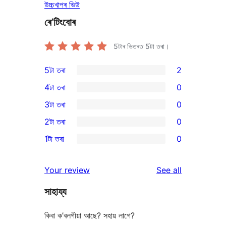
উচ্চখাপৰ ভিউ
ৰে’টিংবোৰ
5টাৰ ভিতৰত
5
টা তৰা।
5টা তৰা
2
2
4টা তৰা
0
5-
0
3টা তৰা
0
star
4-
0
2টা তৰা
0
reviews
star
3-
0
1টা তৰা
0
reviews
star
2-
0
reviews
star
1-
reviews
Your review
See all
reviews
star
সাহায্য
reviews
কিবা ক’বলগীয়া আছে? সহায় লাগে?