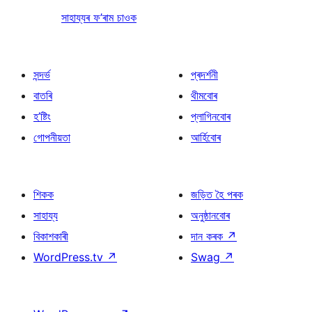
সাহায্যৰ ফ’ৰাম চাওক
সন্দৰ্ভ
প্ৰদৰ্শনী
বাতৰি
থীমবোৰ
হ’ষ্টিং
প্লাগিনবোৰ
গোপনীয়তা
আৰ্হিবোৰ
শিকক
জড়িত হৈ পৰক
সাহায্য
অনুষ্ঠানবোৰ
বিকাশকাৰী
দান কৰক
↗
WordPress.tv
↗
Swag
↗