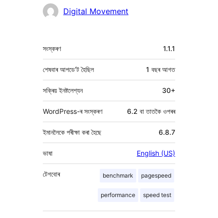
অৱদানকাৰীসকল
Digital Movement
মেটা
সংস্কৰণ
1.1.1
শেষবাৰ আপডে’ট হৈছিল
1 বছৰ
আগত
সক্ৰিয় ইনষ্টলেশ্যন
30+
WordPress-ৰ সংস্কৰণ
6.2 বা তাতকৈ ওপৰৰ
ইমানলৈকে পৰীক্ষা কৰা হৈছে
6.8.7
ভাষা
English (US)
টেগবোৰ
benchmark
pagespeed
performance
speed test