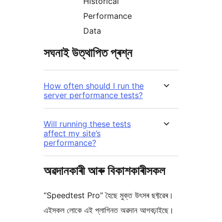
Historical
Performance
Data
সঘনাই উত্থাপিত প্ৰশ্ন
How often should I run the
server performance tests?
Will running these tests
affect my site’s
performance?
অৱদানকাৰী আৰু বিকাশকাৰীসকল
“Speedtest Pro” হৈছে মুক্ত উৎসৰ ছফ্টৱেৰ।
এইসকল লোকে এই প্লাগিনত অৱদান আগবঢ়াইছে।