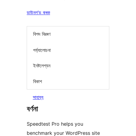
ডাউনল’ড কৰক
বিশদ বিৱৰণ
পৰ্য্যালোচনা
ইনষ্টলেশ্যন
বিকাশ
সাহায্য
বৰ্ণনা
Speedtest Pro helps you
benchmark your WordPress site