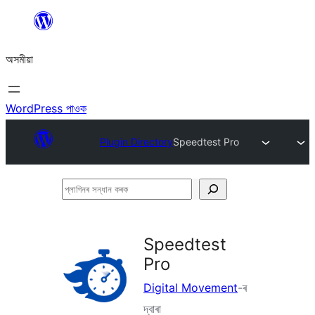
এয়া
এৰি
অসমীয়া
বিষয়বস্তুলৈ
যাওক
WordPress পাওক
Plugin Directory
Speedtest Pro
প্লাগিনৰ
সন্ধান
কৰক
Speedtest
Pro
Digital Movement
-ৰ
দ্বাৰা