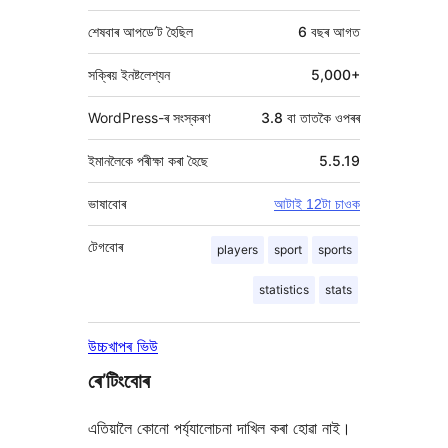
শেষবাৰ আপডে’ট হৈছিল
6 বছৰ
আগত
সক্ৰিয় ইনষ্টলেশ্যন
5,000+
WordPress-ৰ সংস্কৰণ
3.8 বা তাতকৈ ওপৰৰ
ইমানলৈকে পৰীক্ষা কৰা হৈছে
5.5.19
ভাষাবোৰ
আটাই 12টা চাওক
টেগবোৰ
players
sport
sports
statistics
stats
উচ্চখাপৰ ভিউ
ৰে’টিংবোৰ
এতিয়ালৈ কোনো পৰ্য্যালোচনা দাখিল কৰা হোৱা নাই।