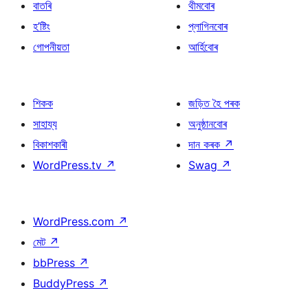
বাতৰি
থীমবোৰ
হ’ষ্টিং
প্লাগিনবোৰ
গোপনীয়তা
আৰ্হিবোৰ
শিকক
জড়িত হৈ পৰক
সাহায্য
অনুষ্ঠানবোৰ
বিকাশকাৰী
দান কৰক
↗
WordPress.tv
↗
Swag
↗
WordPress.com
↗
মেট
↗
bbPress
↗
BuddyPress
↗