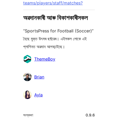
teams/players/staff/matches?
অৱদানকাৰী আৰু বিকাশকাৰীসকল
“SportsPress for Football (Soccer)”
হৈছে মুক্ত উৎসৰ ছফ্টৱেৰ। এইসকল লোকে এই
প্লাগিনত অৱদান আগবঢ়াইছে।
অৱদানকাৰীসকল
ThemeBoy
Brian
Ayla
মেটা
সংস্কৰণ
0.9.6