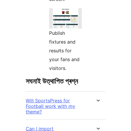
Publish
fixtures and
results for
your fans and
visitors.
সঘনাই উত্থাপিত প্ৰশ্ন
Will SportsPress for
Football work with my
theme?
Can I import