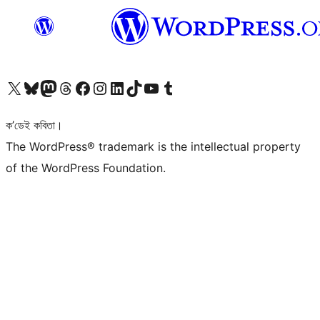
আমাৰ X (আগৰ Twitter) একাউণ্টলৈ যাওক
আমাৰ Bluesky একাউণ্টলৈ যাওক
আমাৰ Mastodon একাউণ্টলৈ যাওক
আমাৰ Threads একাউণ্টলৈ যাওক
আমাৰ Facebook পৃষ্ঠালৈ যাওক
আমাৰ Instagram একাউণ্টলৈ যাওক
আমাৰ LinkedIn একাউণ্টলৈ যাওক
আমাৰ TikTok একাউণ্টলৈ যাওক
আমাৰ YouTube চেনেললৈ যাওক
আমাৰ Tumblr একাউণ্টলৈ যাওক
ক’ডেই কবিতা।
The WordPress® trademark is the intellectual property
of the WordPress Foundation.