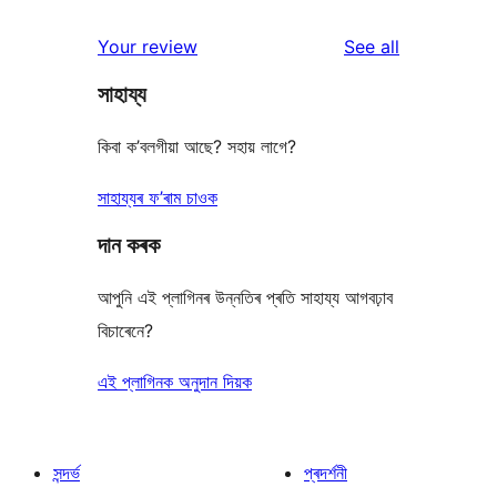
reviews
Your review
See all
সাহায্য
কিবা ক’বলগীয়া আছে? সহায় লাগে?
সাহায্যৰ ফ’ৰাম চাওক
দান কৰক
আপুনি এই প্লাগিনৰ উন্নতিৰ প্ৰতি সাহায্য আগবঢ়াব
বিচাৰেনে?
এই প্লাগিনক অনুদান দিয়ক
সন্দৰ্ভ
প্ৰদৰ্শনী