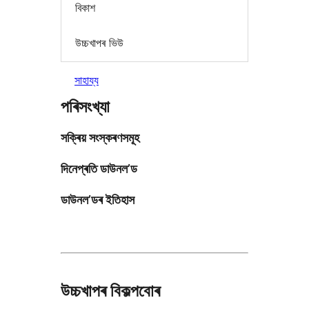
বিকাশ
উচ্চখাপৰ ভিউ
সাহায্য
পৰিসংখ্যা
সক্ৰিয় সংস্কৰণসমূহ
দিনেপ্ৰতি ডাউনল’ড
ডাউনল’ডৰ ইতিহাস
উচ্চখাপৰ বিকল্পবোৰ