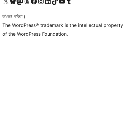
আমাৰ X (আগৰ Twitter) একাউণ্টলৈ যাওক
আমাৰ Bluesky একাউণ্টলৈ যাওক
আমাৰ Mastodon একাউণ্টলৈ যাওক
আমাৰ Threads একাউণ্টলৈ যাওক
আমাৰ Facebook পৃষ্ঠালৈ যাওক
আমাৰ Instagram একাউণ্টলৈ যাওক
আমাৰ LinkedIn একাউণ্টলৈ যাওক
আমাৰ TikTok একাউণ্টলৈ যাওক
আমাৰ YouTube চেনেললৈ যাওক
আমাৰ Tumblr একাউণ্টলৈ যাওক
ক’ডেই কবিতা।
The WordPress® trademark is the intellectual property
of the WordPress Foundation.