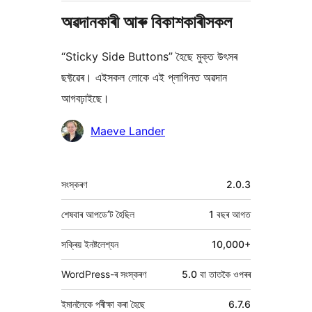
অৱদানকাৰী আৰু বিকাশকাৰীসকল
“Sticky Side Buttons” হৈছে মুক্ত উৎসৰ
ছফ্টৱেৰ। এইসকল লোকে এই প্লাগিনত অৱদান
আগবঢ়াইছে।
অৱদানকাৰীসকল
Maeve Lander
মেটা
সংস্কৰণ
2.0.3
শেষবাৰ আপডে’ট হৈছিল
1 বছৰ
আগত
সক্ৰিয় ইনষ্টলেশ্যন
10,000+
WordPress-ৰ সংস্কৰণ
5.0 বা তাতকৈ ওপৰৰ
ইমানলৈকে পৰীক্ষা কৰা হৈছে
6.7.6