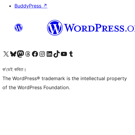
BuddyPress
↗
আমাৰ X (আগৰ Twitter) একাউণ্টলৈ যাওক
আমাৰ Bluesky একাউণ্টলৈ যাওক
আমাৰ Mastodon একাউণ্টলৈ যাওক
আমাৰ Threads একাউণ্টলৈ যাওক
আমাৰ Facebook পৃষ্ঠালৈ যাওক
আমাৰ Instagram একাউণ্টলৈ যাওক
আমাৰ LinkedIn একাউণ্টলৈ যাওক
আমাৰ TikTok একাউণ্টলৈ যাওক
আমাৰ YouTube চেনেললৈ যাওক
আমাৰ Tumblr একাউণ্টলৈ যাওক
ক’ডেই কবিতা।
The WordPress® trademark is the intellectual property
of the WordPress Foundation.