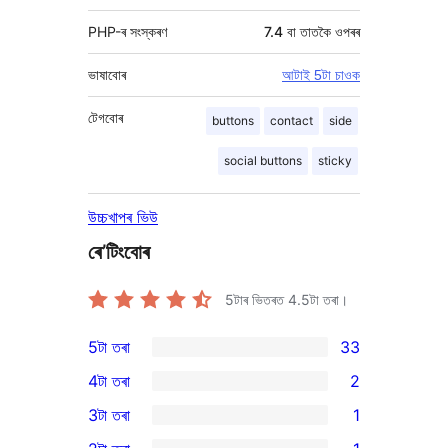
PHP-ৰ সংস্কৰণ
7.4 বা তাতকৈ ওপৰৰ
ভাষাবোৰ
আটাই 5টা চাওক
টেগবোৰ
buttons
contact
side
social buttons
sticky
উচ্চখাপৰ ভিউ
ৰে’টিংবোৰ
5টাৰ ভিতৰত
4.5
টা তৰা।
5টা তৰা
33
33
4টা তৰা
2
5-
2
3টা তৰা
1
star
4-
1