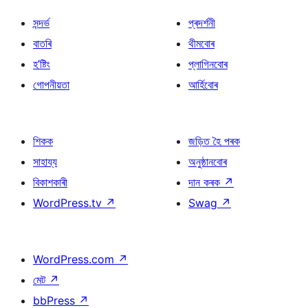
সন্দৰ্ভ
প্ৰদৰ্শনী
বাতৰি
থীমবোৰ
হ’ষ্টিং
প্লাগিনবোৰ
গোপনীয়তা
আৰ্হিবোৰ
শিকক
জড়িত হৈ পৰক
সাহায্য
অনুষ্ঠানবোৰ
বিকাশকাৰী
দান কৰক
↗
WordPress.tv
↗
Swag
↗
WordPress.com
↗
মেট
↗
bbPress
↗