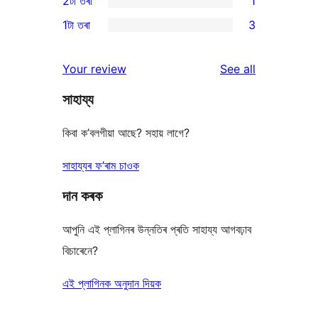
2টা তৰা
1
reviews
star
3-
1
1টা তৰা
3
reviews
star
2-
3
review
star
1-
reviews
Your review
See all
review
star
সাহায্য
reviews
কিবা ক’বলগীয়া আছে? সহায় লাগে?
সাহায্যৰ ফ’ৰাম চাওক
দান কৰক
আপুনি এই প্লাগিনৰ উন্নতিৰ প্ৰতি সাহায্য আগবঢ়াব
বিচাৰেনে?
এই প্লাগিনক অনুদান দিয়ক