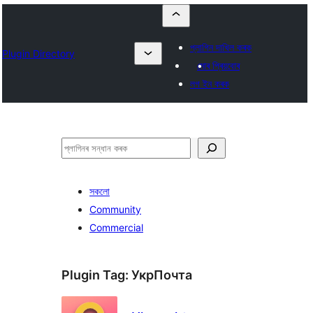
প্লাগিন দাখিল কৰক
Plugin Directory
মোৰ প্ৰিয়বোৰ
লগ ইন কৰক
সন্ধান
কৰক
সকলো
Community
Commercial
Plugin Tag:
УкрПочта