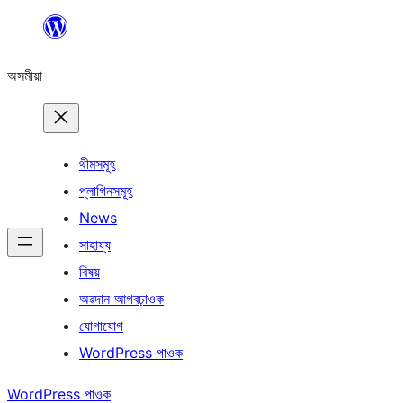
এয়া
এৰি
অসমীয়া
বিষয়বস্তুলৈ
যাওক
থীমসমূহ
প্লাগিনসমূহ
News
সাহায্য
বিষয়
অৱদান আগবঢ়াওক
যোগাযোগ
WordPress পাওক
WordPress পাওক