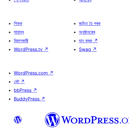
শিকক
জড়িত হৈ পৰক
সাহায্য
অনুষ্ঠানবোৰ
বিকাশকাৰী
দান কৰক
↗
WordPress.tv
↗
Swag
↗
WordPress.com
↗
মেট
↗
bbPress
↗
BuddyPress
↗