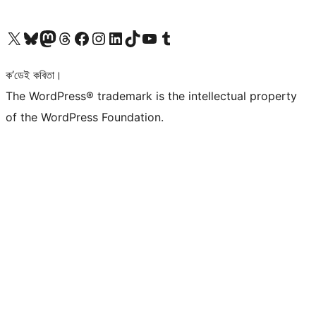
আমাৰ X (আগৰ Twitter) একাউণ্টলৈ যাওক
আমাৰ Bluesky একাউণ্টলৈ যাওক
আমাৰ Mastodon একাউণ্টলৈ যাওক
আমাৰ Threads একাউণ্টলৈ যাওক
আমাৰ Facebook পৃষ্ঠালৈ যাওক
আমাৰ Instagram একাউণ্টলৈ যাওক
আমাৰ LinkedIn একাউণ্টলৈ যাওক
আমাৰ TikTok একাউণ্টলৈ যাওক
আমাৰ YouTube চেনেললৈ যাওক
আমাৰ Tumblr একাউণ্টলৈ যাওক
ক’ডেই কবিতা।
The WordPress® trademark is the intellectual property
of the WordPress Foundation.