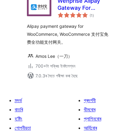
Wenprise Alipay
Gateway For
টা
WooCommerce
(1
)
মুঠ
ৰে’টিং
Alipay payment gateway for
WooCommerce, WooCommerce 支付宝免
费全功能支付网关。
Amos Lee（一刀）
700+টা সক্ৰিয় ইনষ্টলেশ্যন
7.0.3ৰ সৈতে পৰীক্ষা কৰা হৈছে
সন্দৰ্ভ
প্ৰদৰ্শনী
বাতৰি
থীমবোৰ
হ’ষ্টিং
প্লাগিনবোৰ
গোপনীয়তা
আৰ্হিবোৰ