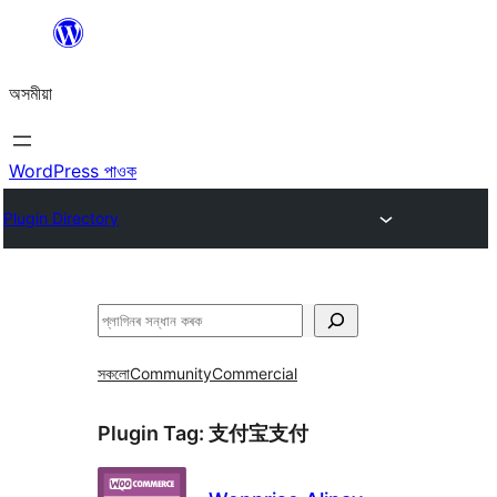
এয়া
এৰি
অসমীয়া
বিষয়বস্তুলৈ
যাওক
WordPress পাওক
Plugin Directory
সন্ধান
কৰক
সকলো
Community
Commercial
Plugin Tag:
支付宝支付