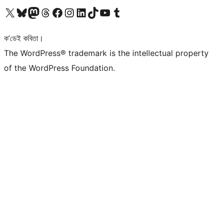
আমাৰ X (আগৰ Twitter) একাউণ্টলৈ যাওক
আমাৰ Bluesky একাউণ্টলৈ যাওক
আমাৰ Mastodon একাউণ্টলৈ যাওক
আমাৰ Threads একাউণ্টলৈ যাওক
আমাৰ Facebook পৃষ্ঠালৈ যাওক
আমাৰ Instagram একাউণ্টলৈ যাওক
আমাৰ LinkedIn একাউণ্টলৈ যাওক
আমাৰ TikTok একাউণ্টলৈ যাওক
আমাৰ YouTube চেনেললৈ যাওক
আমাৰ Tumblr একাউণ্টলৈ যাওক
ক’ডেই কবিতা।
The WordPress® trademark is the intellectual property
of the WordPress Foundation.