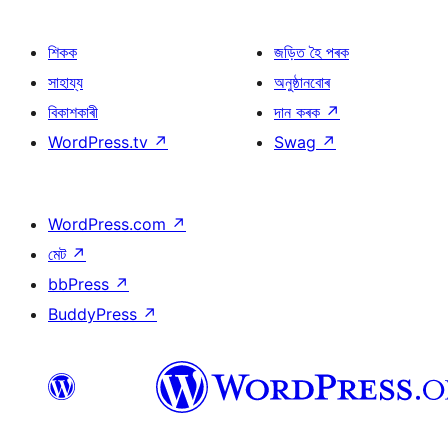
শিকক
জড়িত হৈ পৰক
সাহায্য
অনুষ্ঠানবোৰ
বিকাশকাৰী
দান কৰক
↗
WordPress.tv
↗
Swag
↗
WordPress.com
↗
মেট
↗
bbPress
↗
BuddyPress
↗