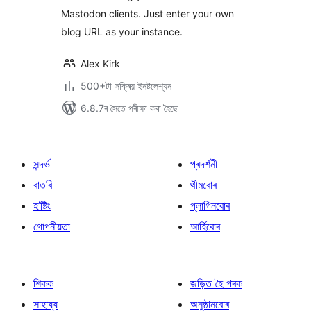
Mastodon clients. Just enter your own
blog URL as your instance.
Alex Kirk
500+টা সক্ৰিয় ইনষ্টলেশ্যন
6.8.7ৰ সৈতে পৰীক্ষা কৰা হৈছে
সন্দৰ্ভ
প্ৰদৰ্শনী
বাতৰি
থীমবোৰ
হ’ষ্টিং
প্লাগিনবোৰ
গোপনীয়তা
আৰ্হিবোৰ
শিকক
জড়িত হৈ পৰক
সাহায্য
অনুষ্ঠানবোৰ