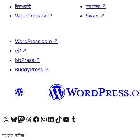
বিকাশকাৰী
দান কৰক
↗
WordPress.tv
↗
Swag
↗
WordPress.com
↗
মেট
↗
bbPress
↗
BuddyPress
↗
আমাৰ X (আগৰ Twitter) একাউণ্টলৈ যাওক
আমাৰ Bluesky একাউণ্টলৈ যাওক
আমাৰ Mastodon একাউণ্টলৈ যাওক
আমাৰ Threads একাউণ্টলৈ যাওক
আমাৰ Facebook পৃষ্ঠালৈ যাওক
আমাৰ Instagram একাউণ্টলৈ যাওক
আমাৰ LinkedIn একাউণ্টলৈ যাওক
আমাৰ TikTok একাউণ্টলৈ যাওক
আমাৰ YouTube চেনেললৈ যাওক
আমাৰ Tumblr একাউণ্টলৈ যাওক
ক’ডেই কবিতা।