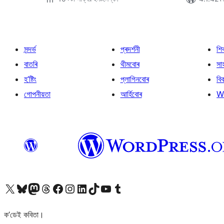
সন্দৰ্ভ
প্ৰদৰ্শনী
শি
বাতৰি
থীমবোৰ
সা
হ’ষ্টিং
প্লাগিনবোৰ
বি
গোপনীয়তা
আৰ্হিবোৰ
W
আমাৰ X (আগৰ Twitter) একাউণ্টলৈ যাওক
আমাৰ Bluesky একাউণ্টলৈ যাওক
আমাৰ Mastodon একাউণ্টলৈ যাওক
আমাৰ Threads একাউণ্টলৈ যাওক
আমাৰ Facebook পৃষ্ঠালৈ যাওক
আমাৰ Instagram একাউণ্টলৈ যাওক
আমাৰ LinkedIn একাউণ্টলৈ যাওক
আমাৰ TikTok একাউণ্টলৈ যাওক
আমাৰ YouTube চেনেললৈ যাওক
আমাৰ Tumblr একাউণ্টলৈ যাওক
ক’ডেই কবিতা।