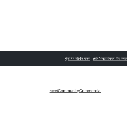
প্লাগিন দাখিল কৰক
মোৰ প্ৰিয়বোৰ
লগ ইন কৰক
সকলো
Community
Commercial