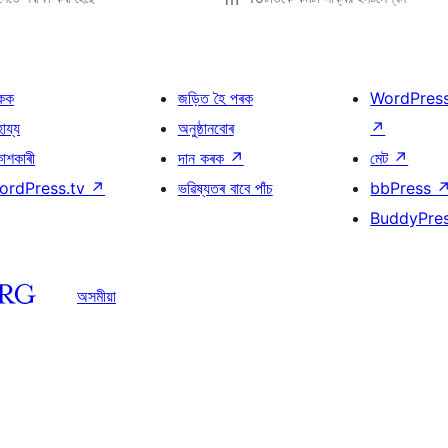
কক
জড়িত হৈ পৰক
WordPres
হায্য
অনুষ্ঠানবোৰ
↗
কাশকাৰী
দান কৰক
↗
মেট
↗
ordPress.tv
↗
ভৱিষ্যতৰ বাবে পাঁচ
bbPress
BuddyPre
অসমীয়া