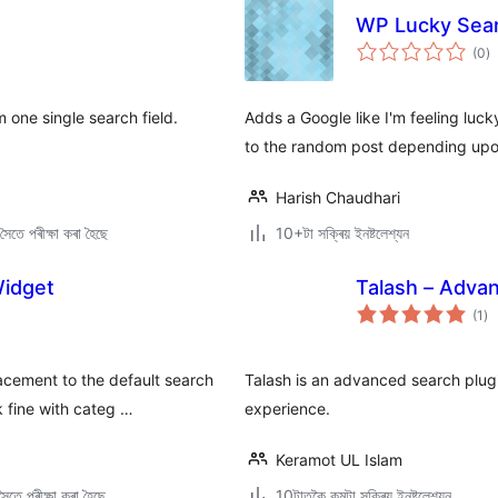
WP Lucky Sea
টা
(0
)
মুঠ
ৰে’
 one single search field.
Adds a Google like I'm feeling luc
to the random post depending upo
Harish Chaudhari
ৈতে পৰীক্ষা কৰা হৈছে
10+টা সক্ৰিয় ইনষ্টলেশ্যন
idget
Talash – Adva
টা
(1
)
মুঠ
ৰে’
cement to the default search
Talash is an advanced search plug
 fine with categ …
experience.
Keramot UL Islam
ৈতে পৰীক্ষা কৰা হৈছে
10টাতকৈ কমটা সক্ৰিয় ইনষ্টলেশ্যন