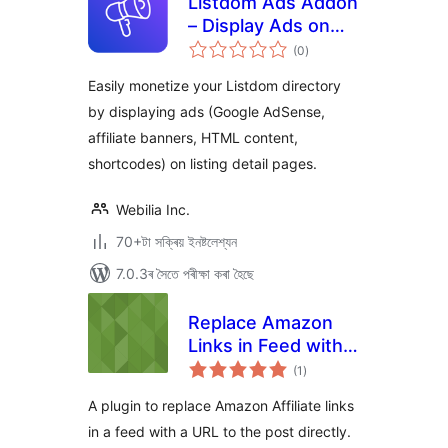
Listdom Ads Addon
– Display Ads on
টা
Listing Pages
(0
)
মুঠ
ৰে’টিং
Easily monetize your Listdom directory
by displaying ads (Google AdSense,
affiliate banners, HTML content,
shortcodes) on listing detail pages.
Webilia Inc.
70+টা সক্ৰিয় ইনষ্টলেশ্যন
7.0.3ৰ সৈতে পৰীক্ষা কৰা হৈছে
Replace Amazon
Links in Feed with
টা
post URL
(1
)
মুঠ
ৰে’টিং
A plugin to replace Amazon Affiliate links
in a feed with a URL to the post directly.