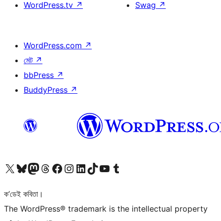
WordPress.tv
↗
Swag
↗
WordPress.com
↗
মেট
↗
bbPress
↗
BuddyPress
↗
আমাৰ X (আগৰ Twitter) একাউণ্টলৈ যাওক
আমাৰ Bluesky একাউণ্টলৈ যাওক
আমাৰ Mastodon একাউণ্টলৈ যাওক
আমাৰ Threads একাউণ্টলৈ যাওক
আমাৰ Facebook পৃষ্ঠালৈ যাওক
আমাৰ Instagram একাউণ্টলৈ যাওক
আমাৰ LinkedIn একাউণ্টলৈ যাওক
আমাৰ TikTok একাউণ্টলৈ যাওক
আমাৰ YouTube চেনেললৈ যাওক
আমাৰ Tumblr একাউণ্টলৈ যাওক
ক’ডেই কবিতা।
The WordPress® trademark is the intellectual property