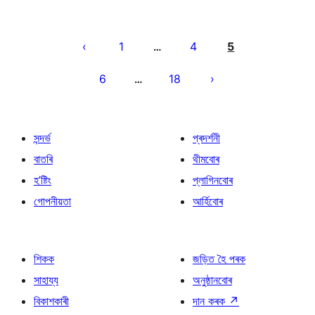
প’ষ্টবোৰৰ
পৃষ্ঠাকৰণ
1
4
5
…
6
18
…
সন্দৰ্ভ
প্ৰদৰ্শনী
বাতৰি
থীমবোৰ
হ’ষ্টিং
প্লাগিনবোৰ
গোপনীয়তা
আৰ্হিবোৰ
শিকক
জড়িত হৈ পৰক
সাহায্য
অনুষ্ঠানবোৰ
বিকাশকাৰী
দান কৰক
↗