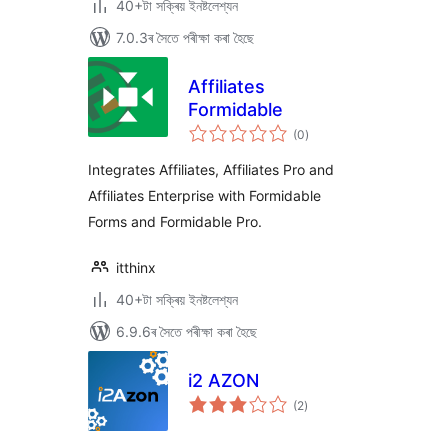
40+টা সক্ৰিয় ইনষ্টলেশ্যন
7.0.3ৰ সৈতে পৰীক্ষা কৰা হৈছে
Affiliates
Formidable
টা
(0
)
মুঠ
ৰে’টিং
Integrates Affiliates, Affiliates Pro and
Affiliates Enterprise with Formidable
Forms and Formidable Pro.
itthinx
40+টা সক্ৰিয় ইনষ্টলেশ্যন
6.9.6ৰ সৈতে পৰীক্ষা কৰা হৈছে
i2 AZON
টা
(2
)
মুঠ
ৰে’টিং