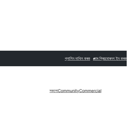
প্লাগিন দাখিল কৰক
মোৰ প্ৰিয়বোৰ
লগ ইন কৰক
সকলো
Community
Commercial