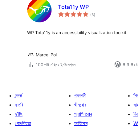
Tota11y WP
টা
(3
)
মুঠ
ৰে’টিং
WP Tota11y is an accessibility visualization toolkit.
Marcel Pol
100+টা সক্ৰিয় ইনষ্টলেশ্যন
6.9.6ৰ সৈ
সন্দৰ্ভ
প্ৰদৰ্শনী
শি
বাতৰি
থীমবোৰ
সা
হ’ষ্টিং
প্লাগিনবোৰ
বি
গোপনীয়তা
আৰ্হিবোৰ
W