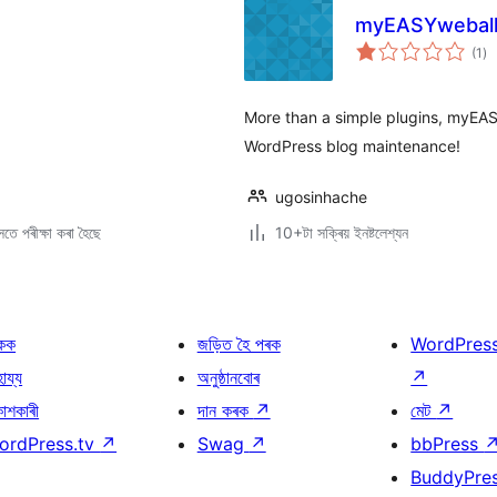
myEASYwebal
টা
(1
)
মুঠ
ৰে’
More than a simple plugins, myEASY
WordPress blog maintenance!
ugosinhache
তে পৰীক্ষা কৰা হৈছে
10+টা সক্ৰিয় ইনষ্টলেশ্যন
কক
জড়িত হৈ পৰক
WordPres
হায্য
অনুষ্ঠানবোৰ
↗
কাশকাৰী
দান কৰক
↗
মেট
↗
ordPress.tv
↗
Swag
↗
bbPress
BuddyPre