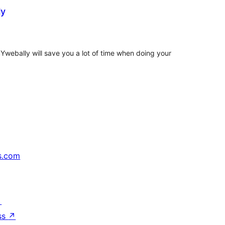
ly
টিং
webally will save you a lot of time when doing your
s.com
↗
ss
↗