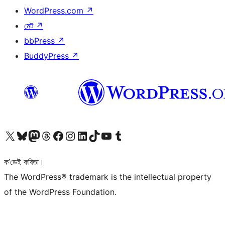
WordPress.com
↗
মেট
↗
bbPress
↗
BuddyPress
↗
আমাৰ X (আগৰ Twitter) একাউণ্টলৈ যাওক
আমাৰ Bluesky একাউণ্টলৈ যাওক
আমাৰ Mastodon একাউণ্টলৈ যাওক
আমাৰ Threads একাউণ্টলৈ যাওক
আমাৰ Facebook পৃষ্ঠালৈ যাওক
আমাৰ Instagram একাউণ্টলৈ যাওক
আমাৰ LinkedIn একাউণ্টলৈ যাওক
আমাৰ TikTok একাউণ্টলৈ যাওক
আমাৰ YouTube চেনেললৈ যাওক
আমাৰ Tumblr একাউণ্টলৈ যাওক
ক’ডেই কবিতা।
The WordPress® trademark is the intellectual property
of the WordPress Foundation.