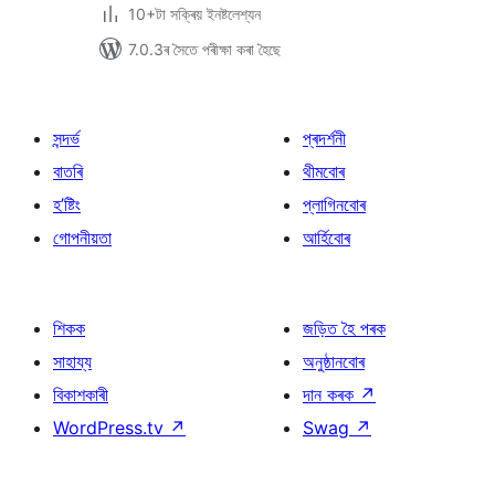
10+টা সক্ৰিয় ইনষ্টলেশ্যন
7.0.3ৰ সৈতে পৰীক্ষা কৰা হৈছে
সন্দৰ্ভ
প্ৰদৰ্শনী
বাতৰি
থীমবোৰ
হ’ষ্টিং
প্লাগিনবোৰ
গোপনীয়তা
আৰ্হিবোৰ
শিকক
জড়িত হৈ পৰক
সাহায্য
অনুষ্ঠানবোৰ
বিকাশকাৰী
দান কৰক
↗
WordPress.tv
↗
Swag
↗