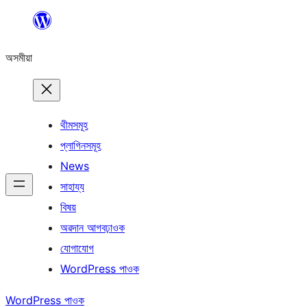
এয়া
এৰি
অসমীয়া
বিষয়বস্তুলৈ
যাওক
থীমসমূহ
প্লাগিনসমূহ
News
সাহায্য
বিষয়
অৱদান আগবঢ়াওক
যোগাযোগ
WordPress পাওক
WordPress পাওক