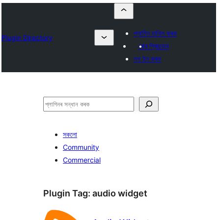
প্লাগিন দাখিল কৰক
Plugin Directory
মোৰ প্ৰিয়বোৰ
লগ ইন কৰক
সন্ধান
কৰক
সকলো
Community
Commercial
Plugin Tag:
audio widget