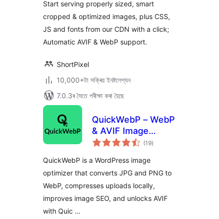
Start serving properly sized, smart
cropped & optimized images, plus CSS,
JS and fonts from our CDN with a click;
Automatic AVIF & WebP support.
ShortPixel
10,000+টা সক্ৰিয় ইনষ্টলেশ্যন
7.0.3ৰ সৈতে পৰীক্ষা কৰা হৈছে
QuickWebP – WebP
& AVIF Image
টা
Optimizer,
(19
)
মুঠ
ৰে’টিং
Compression &
QuickWebP is a WordPress image
SEO for WordPress
optimizer that converts JPG and PNG to
WebP, compresses uploads locally,
improves image SEO, and unlocks AVIF
with Quic …