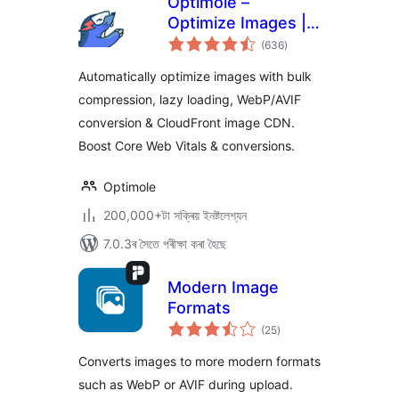
Optimole –
Optimize Images |
টা
Convert WebP &
(636
)
মুঠ
ৰে’টিং
AVIF | CDN & Lazy
Automatically optimize images with bulk
Load | Image
compression, lazy loading, WebP/AVIF
Optimization
conversion & CloudFront image CDN.
Boost Core Web Vitals & conversions.
Optimole
200,000+টা সক্ৰিয় ইনষ্টলেশ্যন
7.0.3ৰ সৈতে পৰীক্ষা কৰা হৈছে
Modern Image
Formats
টা
(25
)
মুঠ
ৰে’টিং
Converts images to more modern formats
such as WebP or AVIF during upload.