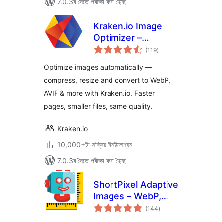
7.0.3ৰ সৈতে পৰীক্ষা কৰা হৈছে
Kraken.io Image
Optimizer –
টা
Compress, Convert
(119
)
মুঠ
ৰে’টিং
to WebP & AVIF,
Optimize images automatically —
Resize & Bulk
compress, resize and convert to WebP,
Optimize
AVIF & more with Kraken.io. Faster
pages, smaller files, same quality.
Kraken.io
10,000+টা সক্ৰিয় ইনষ্টলেশ্যন
7.0.3ৰ সৈতে পৰীক্ষা কৰা হৈছে
ShortPixel Adaptive
Images – WebP,
টা
AVIF, CDN, Image
(144
)
মুঠ
ৰে’টিং
Optimization