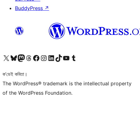
BuddyPress
↗
আমাৰ X (আগৰ Twitter) একাউণ্টলৈ যাওক
আমাৰ Bluesky একাউণ্টলৈ যাওক
আমাৰ Mastodon একাউণ্টলৈ যাওক
আমাৰ Threads একাউণ্টলৈ যাওক
আমাৰ Facebook পৃষ্ঠালৈ যাওক
আমাৰ Instagram একাউণ্টলৈ যাওক
আমাৰ LinkedIn একাউণ্টলৈ যাওক
আমাৰ TikTok একাউণ্টলৈ যাওক
আমাৰ YouTube চেনেললৈ যাওক
আমাৰ Tumblr একাউণ্টলৈ যাওক
ক’ডেই কবিতা।
The WordPress® trademark is the intellectual property
of the WordPress Foundation.