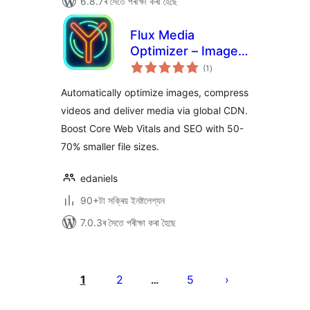
6.8.7ৰ সৈতে পৰীক্ষা কৰা হৈছে
Flux Media
Optimizer – Image
টা
& Video
(1
)
মুঠ
ৰে’টিং
Optimization by
Automatically optimize images, compress
Flux Plugins
videos and deliver media via global CDN.
Boost Core Web Vitals and SEO with 50-
70% smaller file sizes.
edaniels
90+টা সক্ৰিয় ইনষ্টলেশ্যন
7.0.3ৰ সৈতে পৰীক্ষা কৰা হৈছে
প’ষ্টবোৰৰ
পৃষ্ঠাকৰণ
1
2
5
…