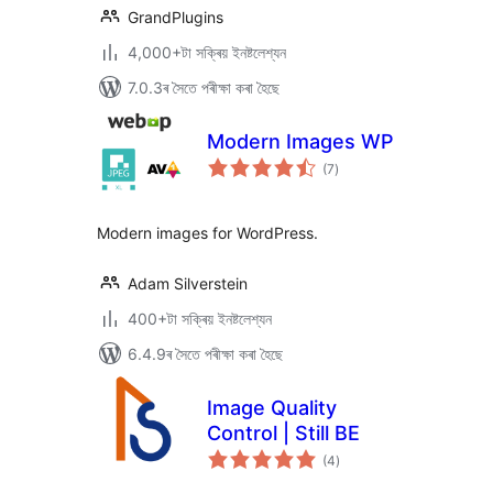
GrandPlugins
4,000+টা সক্ৰিয় ইনষ্টলেশ্যন
7.0.3ৰ সৈতে পৰীক্ষা কৰা হৈছে
Modern Images WP
টা
(7
)
মুঠ
ৰে’টিং
Modern images for WordPress.
Adam Silverstein
400+টা সক্ৰিয় ইনষ্টলেশ্যন
6.4.9ৰ সৈতে পৰীক্ষা কৰা হৈছে
Image Quality
Control | Still BE
টা
(4
)
মুঠ
ৰে’টিং