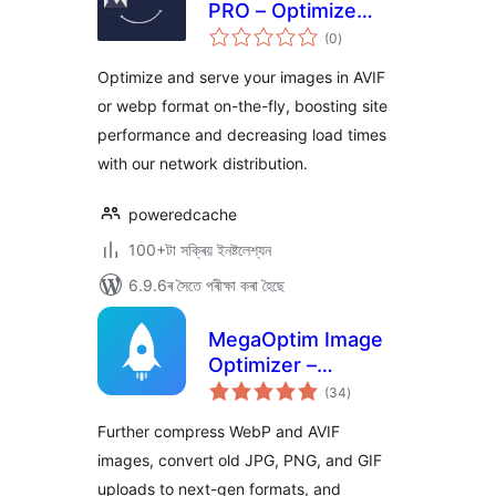
PRO – Optimize
টা
Images, Convert
(0
)
মুঠ
ৰে’টিং
AVIF & WebP
Optimize and serve your images in AVIF
or webp format on-the-fly, boosting site
performance and decreasing load times
with our network distribution.
poweredcache
100+টা সক্ৰিয় ইনষ্টলেশ্যন
6.9.6ৰ সৈতে পৰীক্ষা কৰা হৈছে
MegaOptim Image
Optimizer –
টা
Optimize WebP &
(34
)
মুঠ
ৰে’টিং
AVIF, Compress
Further compress WebP and AVIF
Images, Convert to
images, convert old JPG, PNG, and GIF
WebP & AVIF
uploads to next-gen formats, and