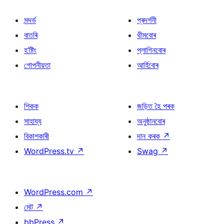
সন্দৰ্ভ
প্ৰদৰ্শনী
বাতৰি
থীমবোৰ
হ’ষ্টিং
প্লাগিনবোৰ
গোপনীয়তা
আৰ্হিবোৰ
শিকক
জড়িত হৈ পৰক
সাহায্য
অনুষ্ঠানবোৰ
বিকাশকাৰী
দান কৰক
↗
WordPress.tv
↗
Swag
↗
WordPress.com
↗
মেট
↗
bbPress
↗