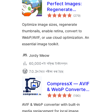
Perfect Images:
Regenerate
টা
Thumbnails, Image
(279
)
মুঠ
ৰে’টিং
Sizes, WebP & AVIF
Optimize image sizes, regenerate
thumbnails, enable retina, convert to
WebP/AVIF, or use cloud optimization. An
essential image toolkit.
Jordy Meow
60,000+টা সক্ৰিয় ইনষ্টলেশ্যন
7.0.3ৰ সৈতে পৰীক্ষা কৰা হৈছে
CompressX — AVIF
& WebP Converter,
টা
Media Replacement
(190
)
মুঠ
ৰে’টিং
AVIF & WebP converter with built-in
media replacement for local image