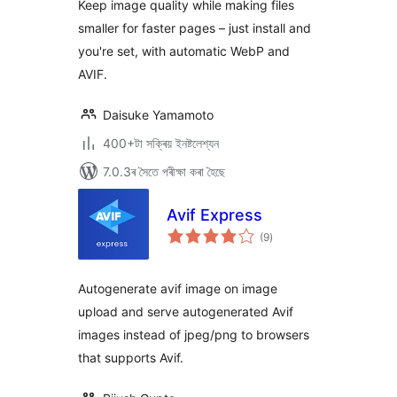
Keep image quality while making files
smaller for faster pages – just install and
you're set, with automatic WebP and
AVIF.
Daisuke Yamamoto
400+টা সক্ৰিয় ইনষ্টলেশ্যন
7.0.3ৰ সৈতে পৰীক্ষা কৰা হৈছে
Avif Express
টা
(9
)
মুঠ
ৰে’টিং
Autogenerate avif image on image
upload and serve autogenerated Avif
images instead of jpeg/png to browsers
that supports Avif.