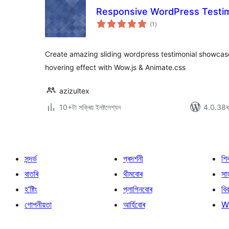
Responsive WordPress Testim
টা
(1
)
মুঠ
ৰে’টিং
Create amazing sliding wordpress testimonial showcase
hovering effect with Wow.js & Animate.css
azizultex
10+টা সক্ৰিয় ইনষ্টলেশ্যন
4.0.38ৰ স
সন্দৰ্ভ
প্ৰদৰ্শনী
শি
বাতৰি
থীমবোৰ
সা
হ’ষ্টিং
প্লাগিনবোৰ
বি
গোপনীয়তা
আৰ্হিবোৰ
W