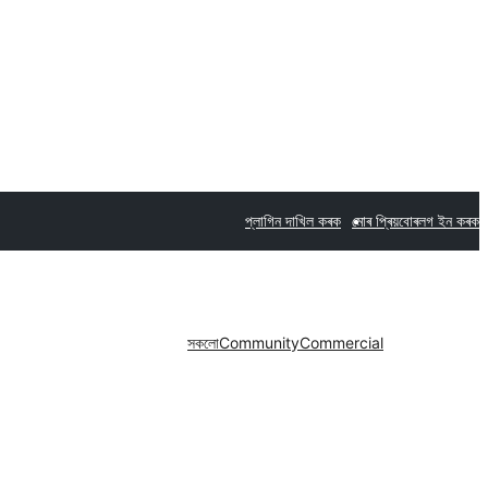
প্লাগিন দাখিল কৰক
মোৰ প্ৰিয়বোৰ
লগ ইন কৰক
সকলো
Community
Commercial