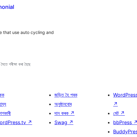
onial
 that use auto cycling and
ৈতে পৰীক্ষা কৰা হৈছে
কক
জড়িত হৈ পৰক
WordPres
হায্য
অনুষ্ঠানবোৰ
↗
কাশকাৰী
দান কৰক
↗
মেট
↗
ordPress.tv
↗
Swag
↗
bbPress
BuddyPre