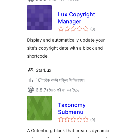
Lux Copyright
Manager
টা
(0
)
মুঠ
ৰে’টিং
Display and automatically update your
site's copyright date with a block and
shortcode.
StarLux
10টাতকৈ কমটা সক্ৰিয় ইনষ্টলেশ্যন
6.8.7ৰ সৈতে পৰীক্ষা কৰা হৈছে
Taxonomy
Submenu
টা
(0
)
মুঠ
ৰে’টিং
A Gutenberg block that creates dynamic