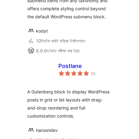
submenu items from any taxonomy and
offers complete styling control beyond
the default WordPress submenu block.
kodyt
10টাতকৈ কমটা সক্ৰিয় ইনষ্টলেশ্যন
6.9.6ৰ সৈতে পৰীক্ষা কৰা হৈছে
Postlane
টা
(1
)
মুঠ
ৰে’টিং
A Gutenberg block to display WordPress
posts in grid or list layouts with drag-
and-drop reordering and full
customization controls.
haroondev