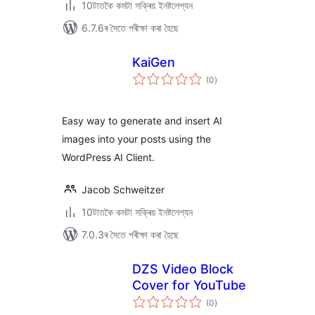
10টাতকৈ কমটা সক্ৰিয় ইনষ্টলেশ্যন
6.7.6ৰ সৈতে পৰীক্ষা কৰা হৈছে
KaiGen
টা
(0
)
মুঠ
ৰে’টিং
Easy way to generate and insert AI
images into your posts using the
WordPress AI Client.
Jacob Schweitzer
10টাতকৈ কমটা সক্ৰিয় ইনষ্টলেশ্যন
7.0.3ৰ সৈতে পৰীক্ষা কৰা হৈছে
DZS Video Block
Cover for YouTube
টা
(0
)
মুঠ
ৰে’টিং