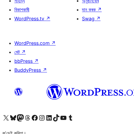
সাহায্য
অনুষ্ঠানবোৰ
বিকাশকাৰী
দান কৰক
↗
WordPress.tv
↗
Swag
↗
WordPress.com
↗
মেট
↗
bbPress
↗
BuddyPress
↗
আমাৰ X (আগৰ Twitter) একাউণ্টলৈ যাওক
আমাৰ Bluesky একাউণ্টলৈ যাওক
আমাৰ Mastodon একাউণ্টলৈ যাওক
আমাৰ Threads একাউণ্টলৈ যাওক
আমাৰ Facebook পৃষ্ঠালৈ যাওক
আমাৰ Instagram একাউণ্টলৈ যাওক
আমাৰ LinkedIn একাউণ্টলৈ যাওক
আমাৰ TikTok একাউণ্টলৈ যাওক
আমাৰ YouTube চেনেললৈ যাওক
আমাৰ Tumblr একাউণ্টলৈ যাওক
ক’ডেই কবিতা।