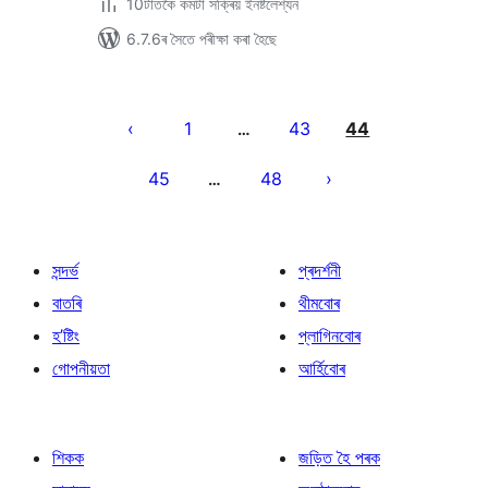
10টাতকৈ কমটা সক্ৰিয় ইনষ্টলেশ্যন
6.7.6ৰ সৈতে পৰীক্ষা কৰা হৈছে
প’ষ্টবোৰৰ
পৃষ্ঠাকৰণ
1
43
44
…
45
48
…
সন্দৰ্ভ
প্ৰদৰ্শনী
বাতৰি
থীমবোৰ
হ’ষ্টিং
প্লাগিনবোৰ
গোপনীয়তা
আৰ্হিবোৰ
শিকক
জড়িত হৈ পৰক