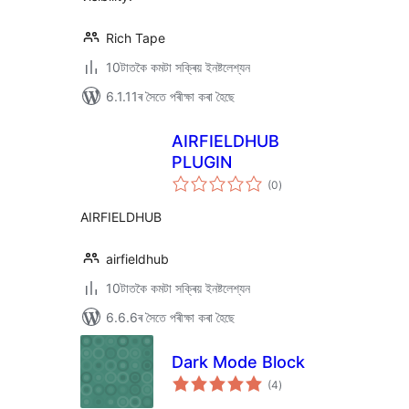
Rich Tape
10টাতকৈ কমটা সক্ৰিয় ইনষ্টলেশ্যন
6.1.11ৰ সৈতে পৰীক্ষা কৰা হৈছে
AIRFIELDHUB
PLUGIN
টা
(0
)
মুঠ
ৰে’টিং
AIRFIELDHUB
airfieldhub
10টাতকৈ কমটা সক্ৰিয় ইনষ্টলেশ্যন
6.6.6ৰ সৈতে পৰীক্ষা কৰা হৈছে
Dark Mode Block
টা
(4
)
মুঠ
ৰে’টিং