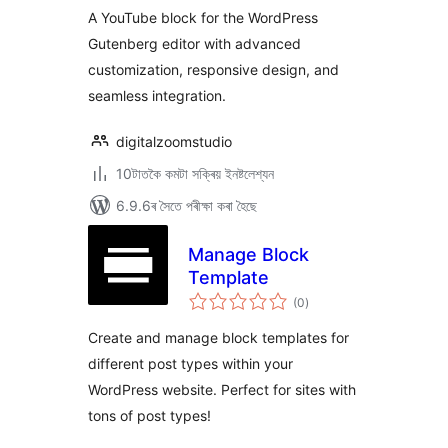
A YouTube block for the WordPress
Gutenberg editor with advanced
customization, responsive design, and
seamless integration.
digitalzoomstudio
10টাতকৈ কমটা সক্ৰিয় ইনষ্টলেশ্যন
6.9.6ৰ সৈতে পৰীক্ষা কৰা হৈছে
Manage Block
Template
টা
(0
)
মুঠ
ৰে’টিং
Create and manage block templates for
different post types within your
WordPress website. Perfect for sites with
tons of post types!