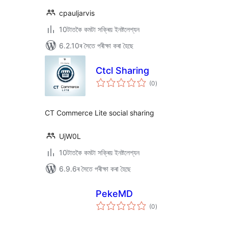
cpauljarvis
10টাতকৈ কমটা সক্ৰিয় ইনষ্টলেশ্যন
6.2.10ৰ সৈতে পৰীক্ষা কৰা হৈছে
Ctcl Sharing
টা
(0
)
মুঠ
ৰে’টিং
CT Commerce Lite social sharing
UjW0L
10টাতকৈ কমটা সক্ৰিয় ইনষ্টলেশ্যন
6.9.6ৰ সৈতে পৰীক্ষা কৰা হৈছে
PekeMD
টা
(0
)
মুঠ
ৰে’টিং