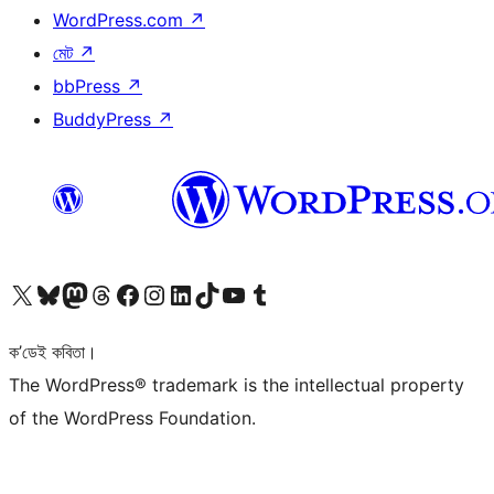
WordPress.com
↗
মেট
↗
bbPress
↗
BuddyPress
↗
আমাৰ X (আগৰ Twitter) একাউণ্টলৈ যাওক
আমাৰ Bluesky একাউণ্টলৈ যাওক
আমাৰ Mastodon একাউণ্টলৈ যাওক
আমাৰ Threads একাউণ্টলৈ যাওক
আমাৰ Facebook পৃষ্ঠালৈ যাওক
আমাৰ Instagram একাউণ্টলৈ যাওক
আমাৰ LinkedIn একাউণ্টলৈ যাওক
আমাৰ TikTok একাউণ্টলৈ যাওক
আমাৰ YouTube চেনেললৈ যাওক
আমাৰ Tumblr একাউণ্টলৈ যাওক
ক’ডেই কবিতা।
The WordPress® trademark is the intellectual property
of the WordPress Foundation.