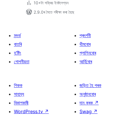
10+টা সক্ৰিয় ইনষ্টলেশ্যন
2.9.0ৰ সৈতে পৰীক্ষা কৰা হৈছে
সন্দৰ্ভ
প্ৰদৰ্শনী
বাতৰি
থীমবোৰ
হ’ষ্টিং
প্লাগিনবোৰ
গোপনীয়তা
আৰ্হিবোৰ
শিকক
জড়িত হৈ পৰক
সাহায্য
অনুষ্ঠানবোৰ
বিকাশকাৰী
দান কৰক
↗
WordPress.tv
↗
Swag
↗