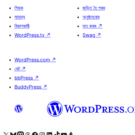
শিকক
জড়িত হৈ পৰক
সাহায্য
অনুষ্ঠানবোৰ
বিকাশকাৰী
দান কৰক
↗
WordPress.tv
↗
Swag
↗
WordPress.com
↗
মেট
↗
bbPress
↗
BuddyPress
↗
আমাৰ X (আগৰ Twitter) একাউণ্টলৈ যাওক
আমাৰ Bluesky একাউণ্টলৈ যাওক
আমাৰ Mastodon একাউণ্টলৈ যাওক
আমাৰ Threads একাউণ্টলৈ যাওক
আমাৰ Facebook পৃষ্ঠালৈ যাওক
আমাৰ Instagram একাউণ্টলৈ যাওক
আমাৰ LinkedIn একাউণ্টলৈ যাওক
আমাৰ TikTok একাউণ্টলৈ যাওক
আমাৰ YouTube চেনেললৈ যাওক
আমাৰ Tumblr একাউণ্টলৈ যাওক