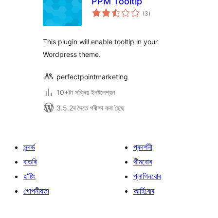
PPM Tooltip
টা
(3
)
মুঠ
ৰে’টিং
This plugin will enable tooltip in your
Wordpress theme.
perfectpointmarketing
10+টা সক্ৰিয় ইনষ্টলেশ্যন
3.5.2ৰ সৈতে পৰীক্ষা কৰা হৈছে
সন্দৰ্ভ
প্ৰদৰ্শনী
বাতৰি
থীমবোৰ
হ’ষ্টিং
প্লাগিনবোৰ
গোপনীয়তা
আৰ্হিবোৰ