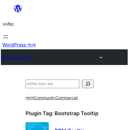
এয়া
এৰি
অসমীয়া
বিষয়বস্তুলৈ
যাওক
WordPress পাওক
Plugin Directory
সন্ধান
কৰক
সকলো
Community
Commercial
Plugin Tag:
Bootstrap Tooltip