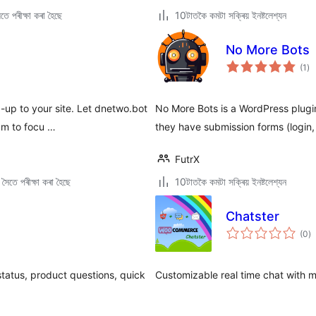
ে পৰীক্ষা কৰা হৈছে
10টাতকৈ কমটা সক্ৰিয় ইনষ্টলেশ্যন
No More Bots
টা
(1
)
মুঠ
ৰে’
-up to your site. Let dnetwo.bot
No More Bots is a WordPress plugin
am to focu …
they have submission forms (login, r
FutrX
ৈতে পৰীক্ষা কৰা হৈছে
10টাতকৈ কমটা সক্ৰিয় ইনষ্টলেশ্যন
Chatster
টা
(0
)
মুঠ
ৰে’
atus, product questions, quick
Customizable real time chat with 