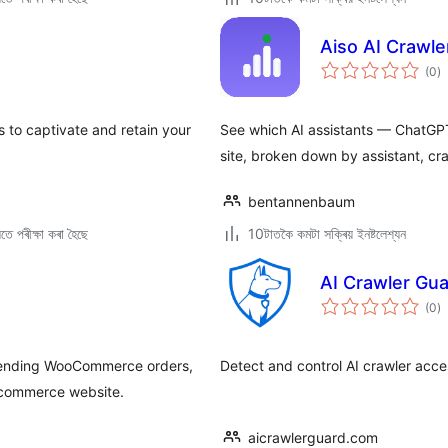
Aiso AI Crawle
টা
(0
)
মুঠ
ৰে’
 to captivate and retain your
See which AI assistants — ChatGPT
site, broken down by assistant, cr
bentannenbaum
ে পৰীক্ষা কৰা হৈছে
10টাতকৈ কমটা সক্ৰিয় ইনষ্টলেশ্যন
AI Crawler Gu
টা
(0
)
মুঠ
ৰে’
pending WooCommerce orders,
Detect and control AI crawler acces
-commerce website.
aicrawlerguard.com