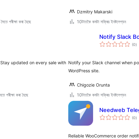
Dzmitry Makarski
ৈতে পৰীক্ষা কৰা হৈছে
10টাতকৈ কমটা সক্ৰিয় ইনষ্টলেশ্যন
Notify Slack B
টা
(0
)
মুঠ
ৰে’
Stay updated on every sale with
Notify your Slack channel when po
WordPress site.
Chigozie Orunta
তে পৰীক্ষা কৰা হৈছে
10টাতকৈ কমটা সক্ৰিয় ইনষ্টলেশ্যন
Needweb Tele
টা
(0
)
মুঠ
ৰে’
Reliable WooCommerce order notific