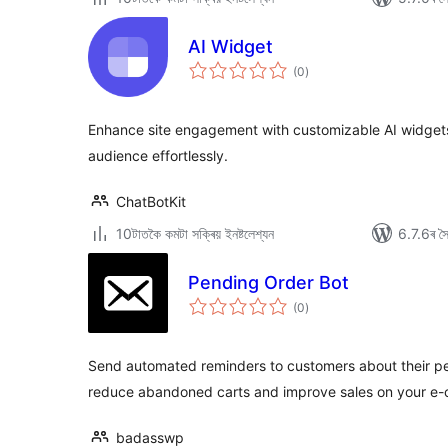
AI Widget
টা
(0
)
মুঠ
ৰে’টিং
Enhance site engagement with customizable AI widgets
audience effortlessly.
ChatBotKit
10টাতকৈ কমটা সক্ৰিয় ইনষ্টলেশ্যন
6.7.6ৰ সৈত
Pending Order Bot
টা
(0
)
মুঠ
ৰে’টিং
Send automated reminders to customers about their 
reduce abandoned carts and improve sales on your e
badasswp