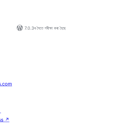
7.0.3ৰ সৈতে পৰীক্ষা কৰা হৈছে
s.com
↗
ss
↗