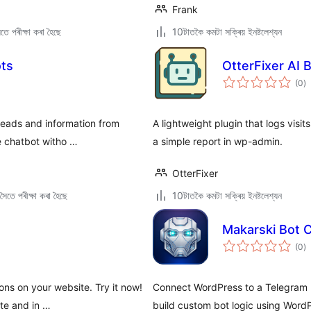
Frank
ে পৰীক্ষা কৰা হৈছে
10টাতকৈ কমটা সক্ৰিয় ইনষ্টলেশ্যন
ots
OtterFixer AI 
টা
(0
)
মুঠ
ৰে’
leads and information from
A lightweight plugin that logs vi
ee chatbot witho …
a simple report in wp-admin.
OtterFixer
ৈতে পৰীক্ষা কৰা হৈছে
10টাতকৈ কমটা সক্ৰিয় ইনষ্টলেশ্যন
Makarski Bot 
টা
(0
)
মুঠ
ৰে’
ons on your website. Try it now!
Connect WordPress to a Telegram
te and in …
build custom bot logic using Word