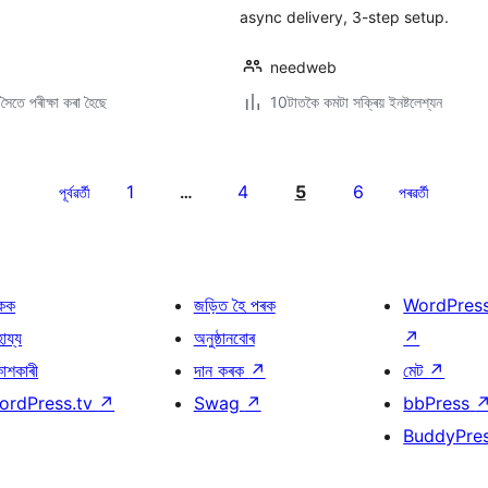
async delivery, 3-step setup.
needweb
ৈতে পৰীক্ষা কৰা হৈছে
10টাতকৈ কমটা সক্ৰিয় ইনষ্টলেশ্যন
1
4
5
6
পূৰ্বৱৰ্তী
…
পৰৱৰ্তী
কক
জড়িত হৈ পৰক
WordPres
হায্য
অনুষ্ঠানবোৰ
↗
কাশকাৰী
দান কৰক
↗
মেট
↗
ordPress.tv
↗
Swag
↗
bbPress
BuddyPre