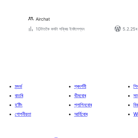
Airchat
10টাতকৈ কমটা সক্ৰিয় ইনষ্টলেশ্যন
5.2.25ৰ স
প’ষ্টবোৰৰ
পৃষ্ঠাকৰণ
সন্দৰ্ভ
প্ৰদৰ্শনী
শি
বাতৰি
থীমবোৰ
সা
হ’ষ্টিং
প্লাগিনবোৰ
বি
গোপনীয়তা
আৰ্হিবোৰ
W