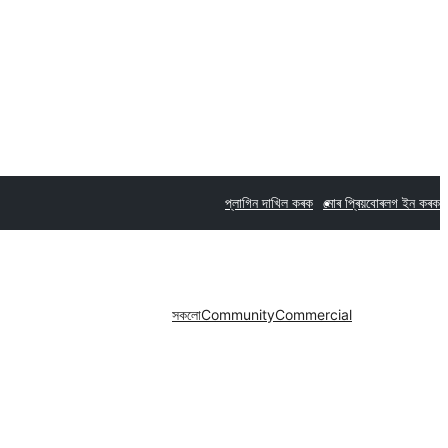
প্লাগিন দাখিল কৰক
মোৰ প্ৰিয়বোৰ
লগ ইন কৰক
সকলো
Community
Commercial