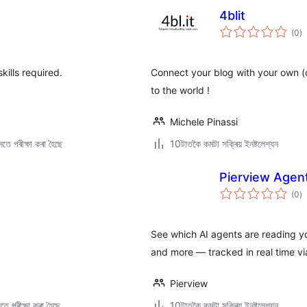
4blit
টা
(0
)
মুঠ
ৰে’
kills required.
Connect your blog with your own (
to the world !
Michele Pinassi
তে পৰীক্ষা কৰা হৈছে
10টাতকৈ কমটা সক্ৰিয় ইনষ্টলেশ্যন
Pierview Agent
টা
(0
)
মুঠ
ৰে’
See which AI agents are reading y
and more — tracked in real time v
Pierview
ে পৰীক্ষা কৰা হৈছে
10টাতকৈ কমটা সক্ৰিয় ইনষ্টলেশ্যন