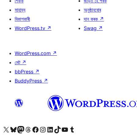
শিকক
জড়িত হৈ পৰক
সাহায্য
অনুষ্ঠানবোৰ
বিকাশকাৰী
দান কৰক
↗
WordPress.tv
↗
Swag
↗
WordPress.com
↗
মেট
↗
bbPress
↗
BuddyPress
↗
আমাৰ X (আগৰ Twitter) একাউণ্টলৈ যাওক
আমাৰ Bluesky একাউণ্টলৈ যাওক
আমাৰ Mastodon একাউণ্টলৈ যাওক
আমাৰ Threads একাউণ্টলৈ যাওক
আমাৰ Facebook পৃষ্ঠালৈ যাওক
আমাৰ Instagram একাউণ্টলৈ যাওক
আমাৰ LinkedIn একাউণ্টলৈ যাওক
আমাৰ TikTok একাউণ্টলৈ যাওক
আমাৰ YouTube চেনেললৈ যাওক
আমাৰ Tumblr একাউণ্টলৈ যাওক