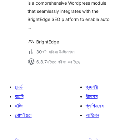
is a comprehensive Wordpress module
that seamlessly integrates with the
BrightEdge SEO platform to enable auto
…
BrightEdge
30+টা সক্ৰিয় ইনষ্টলেশ্যন
6.8.7ৰ সৈতে পৰীক্ষা কৰা হৈছে
সন্দৰ্ভ
প্ৰদৰ্শনী
বাতৰি
থীমবোৰ
হ’ষ্টিং
প্লাগিনবোৰ
গোপনীয়তা
আৰ্হিবোৰ