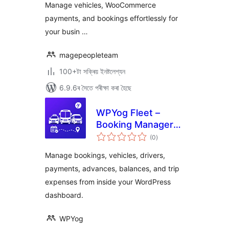
Manage vehicles, WooCommerce
payments, and bookings effortlessly for
your busin …
magepeopleteam
100+টা সক্ৰিয় ইনষ্টলেশ্যন
6.9.6ৰ সৈতে পৰীক্ষা কৰা হৈছে
WPYog Fleet –
Booking Manager
টা
for Taxi, Cab &
(0
)
মুঠ
ৰে’টিং
Travel Businesses
Manage bookings, vehicles, drivers,
payments, advances, balances, and trip
expenses from inside your WordPress
dashboard.
WPYog