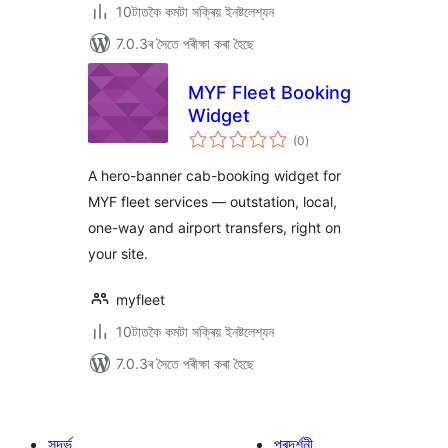
10টাতকৈ কমটা সক্ৰিয় ইনষ্টলেশ্যন
7.0.3ৰ সৈতে পৰীক্ষা কৰা হৈছে
MYF Fleet Booking
Widget
টা
(0
)
মুঠ
ৰে’টিং
A hero-banner cab-booking widget for
MYF fleet services — outstation, local,
one-way and airport transfers, right on
your site.
myfleet
10টাতকৈ কমটা সক্ৰিয় ইনষ্টলেশ্যন
7.0.3ৰ সৈতে পৰীক্ষা কৰা হৈছে
সন্দৰ্ভ
প্ৰদৰ্শনী