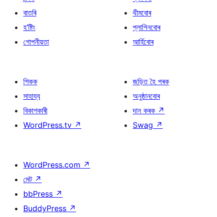
বাতৰি
থীমবোৰ
হ’ষ্টিং
প্লাগিনবোৰ
গোপনীয়তা
আৰ্হিবোৰ
শিকক
জড়িত হৈ পৰক
সাহায্য
অনুষ্ঠানবোৰ
বিকাশকাৰী
দান কৰক
↗
WordPress.tv
↗
Swag
↗
WordPress.com
↗
মেট
↗
bbPress
↗
BuddyPress
↗