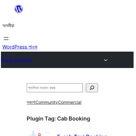
এয়া
এৰি
অসমীয়া
বিষয়বস্তুলৈ
যাওক
WordPress পাওক
Plugin Directory
সন্ধান
কৰক
সকলো
Community
Commercial
Plugin Tag:
Cab Booking