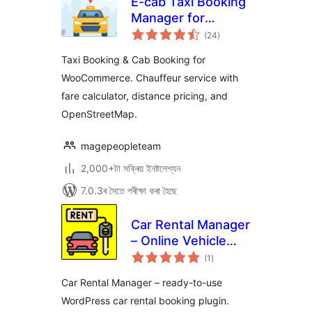
E-cab Taxi Booking
Manager for
টা
Woocommerce
(24
)
মুঠ
ৰে’টিং
Taxi Booking & Cab Booking for
WooCommerce. Chauffeur service with
fare calculator, distance pricing, and
OpenStreetMap.
magepeopleteam
2,000+টা সক্ৰিয় ইনষ্টলেশ্যন
7.0.3ৰ সৈতে পৰীক্ষা কৰা হৈছে
Car Rental Manager
– Online Vehicle
টা
Booking System
(1
)
মুঠ
ৰে’টিং
Car Rental Manager – ready-to-use
WordPress car rental booking plugin.