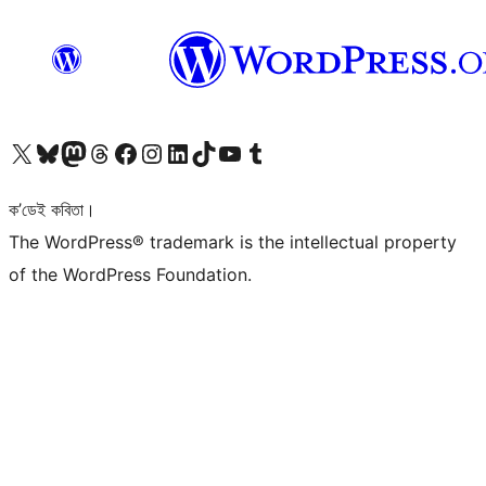
আমাৰ X (আগৰ Twitter) একাউণ্টলৈ যাওক
আমাৰ Bluesky একাউণ্টলৈ যাওক
আমাৰ Mastodon একাউণ্টলৈ যাওক
আমাৰ Threads একাউণ্টলৈ যাওক
আমাৰ Facebook পৃষ্ঠালৈ যাওক
আমাৰ Instagram একাউণ্টলৈ যাওক
আমাৰ LinkedIn একাউণ্টলৈ যাওক
আমাৰ TikTok একাউণ্টলৈ যাওক
আমাৰ YouTube চেনেললৈ যাওক
আমাৰ Tumblr একাউণ্টলৈ যাওক
ক’ডেই কবিতা।
The WordPress® trademark is the intellectual property
of the WordPress Foundation.