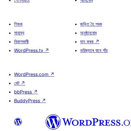
গোপনীয়তা
আৰ্হিবোৰ
শিকক
জড়িত হৈ পৰক
সাহায্য
অনুষ্ঠানবোৰ
বিকাশকাৰী
দান কৰক
↗
WordPress.tv
↗
ভৱিষ্যতৰ বাবে পাঁচ
WordPress.com
↗
মেট
↗
bbPress
↗
BuddyPress
↗