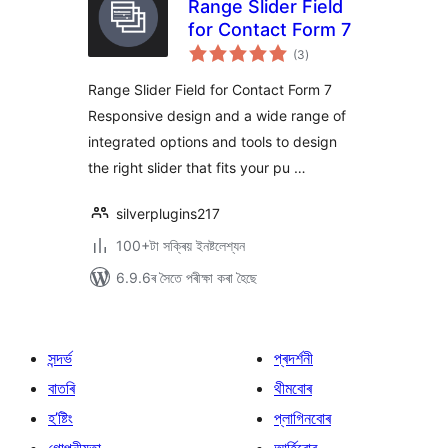
Range Slider Field
for Contact Form 7
টা
(3
)
মুঠ
ৰে’টিং
Range Slider Field for Contact Form 7
Responsive design and a wide range of
integrated options and tools to design
the right slider that fits your pu …
silverplugins217
100+টা সক্ৰিয় ইনষ্টলেশ্যন
6.9.6ৰ সৈতে পৰীক্ষা কৰা হৈছে
সন্দৰ্ভ
প্ৰদৰ্শনী
বাতৰি
থীমবোৰ
হ’ষ্টিং
প্লাগিনবোৰ