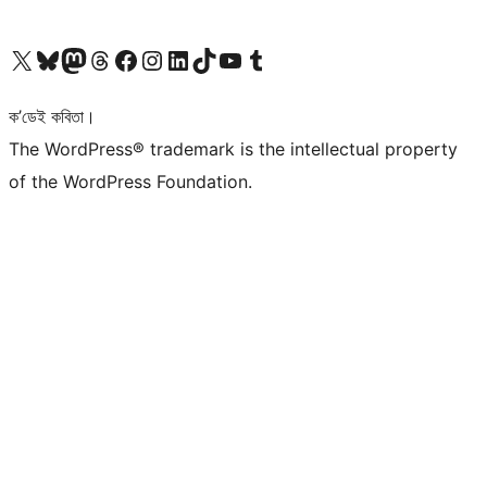
আমাৰ X (আগৰ Twitter) একাউণ্টলৈ যাওক
আমাৰ Bluesky একাউণ্টলৈ যাওক
আমাৰ Mastodon একাউণ্টলৈ যাওক
আমাৰ Threads একাউণ্টলৈ যাওক
আমাৰ Facebook পৃষ্ঠালৈ যাওক
আমাৰ Instagram একাউণ্টলৈ যাওক
আমাৰ LinkedIn একাউণ্টলৈ যাওক
আমাৰ TikTok একাউণ্টলৈ যাওক
আমাৰ YouTube চেনেললৈ যাওক
আমাৰ Tumblr একাউণ্টলৈ যাওক
ক’ডেই কবিতা।
The WordPress® trademark is the intellectual property
of the WordPress Foundation.