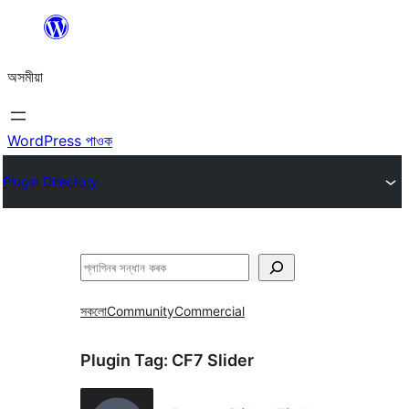
এয়া
এৰি
অসমীয়া
বিষয়বস্তুলৈ
যাওক
WordPress পাওক
Plugin Directory
সন্ধান
কৰক
সকলো
Community
Commercial
Plugin Tag:
CF7 Slider