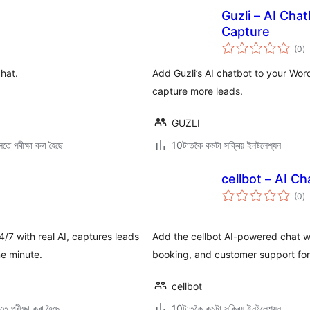
Guzli – AI Cha
Capture
টা
(0
)
মুঠ
ৰে’
hat.
Add Guzli’s AI chatbot to your Wo
capture more leads.
GUZLI
তে পৰীক্ষা কৰা হৈছে
10টাতকৈ কমটা সক্ৰিয় ইনষ্টলেশ্যন
cellbot – AI C
টা
(0
)
মুঠ
ৰে’
/7 with real AI, captures leads
Add the cellbot AI-powered chat wi
e minute.
booking, and customer support for
cellbot
ে পৰীক্ষা কৰা হৈছে
10টাতকৈ কমটা সক্ৰিয় ইনষ্টলেশ্যন