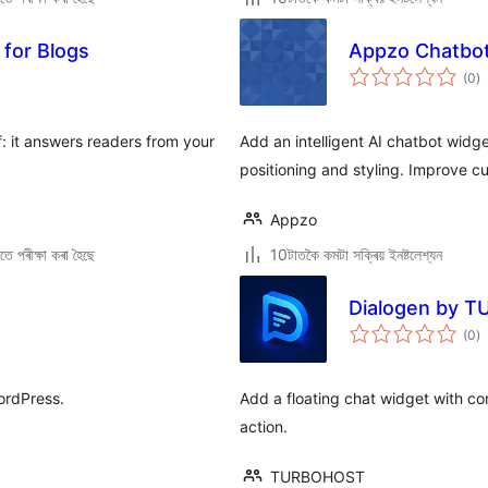
 for Blogs
Appzo Chatbo
টা
(0
)
মুঠ
ৰে’
lf: it answers readers from your
Add an intelligent AI chatbot widg
positioning and styling. Improve 
Appzo
ে পৰীক্ষা কৰা হৈছে
10টাতকৈ কমটা সক্ৰিয় ইনষ্টলেশ্যন
Dialogen by 
টা
(0
)
মুঠ
ৰে’
ordPress.
Add a floating chat widget with c
action.
TURBOHOST