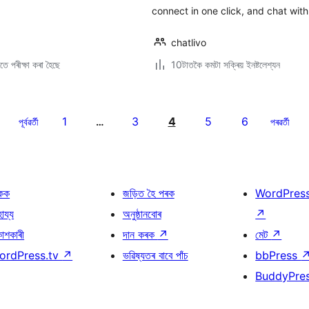
connect in one click, and chat with v
chatlivo
ে পৰীক্ষা কৰা হৈছে
10টাতকৈ কমটা সক্ৰিয় ইনষ্টলেশ্যন
1
3
4
5
6
পূৰ্বৱৰ্তী
…
পৰৱৰ্তী
কক
জড়িত হৈ পৰক
WordPres
হায্য
অনুষ্ঠানবোৰ
↗
কাশকাৰী
দান কৰক
↗
মেট
↗
ordPress.tv
↗
ভৱিষ্যতৰ বাবে পাঁচ
bbPress
BuddyPre