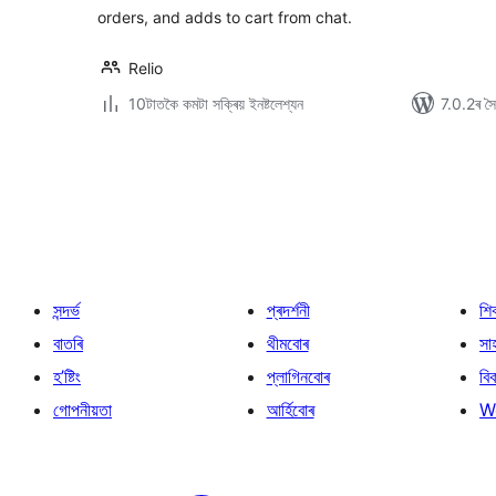
orders, and adds to cart from chat.
Relio
10টাতকৈ কমটা সক্ৰিয় ইনষ্টলেশ্যন
7.0.2ৰ সৈত
প’ষ্টবোৰৰ
পৃষ্ঠাকৰণ
সন্দৰ্ভ
প্ৰদৰ্শনী
শি
বাতৰি
থীমবোৰ
সা
হ’ষ্টিং
প্লাগিনবোৰ
বি
গোপনীয়তা
আৰ্হিবোৰ
W