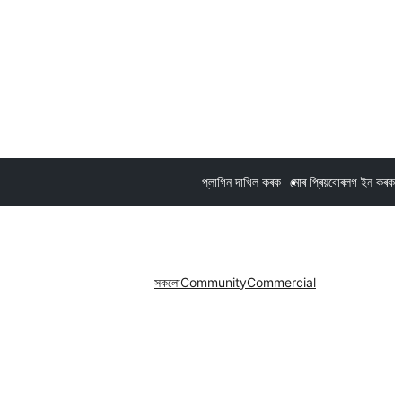
প্লাগিন দাখিল কৰক
মোৰ প্ৰিয়বোৰ
লগ ইন কৰক
সকলো
Community
Commercial