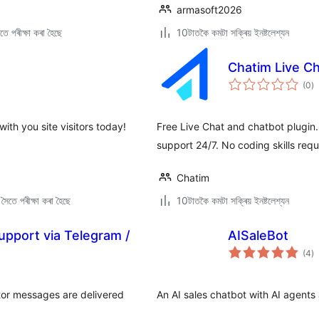
armasoft2026
ে পৰীক্ষা কৰা হৈছে
10টাতকৈ কমটা সক্ৰিয় ইনষ্টলেশ্যন
Chatim Live C
টা
(0
)
মুঠ
ৰে’
with you site visitors today!
Free Live Chat and chatbot plugin
support 24/7. No coding skills requ
Chatim
ৈতে পৰীক্ষা কৰা হৈছে
10টাতকৈ কমটা সক্ৰিয় ইনষ্টলেশ্যন
upport via Telegram /
AISaleBot
টা
(4
)
মুঠ
ৰে’
sitor messages are delivered
An AI sales chatbot with AI agents