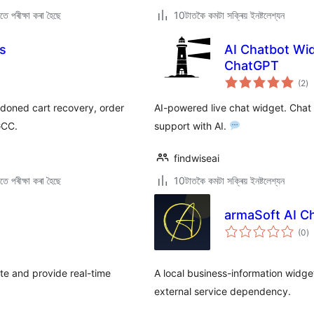
ে পৰীক্ষা কৰা হৈছে
10টাতকৈ কমটা সক্ৰিয় ইনষ্টলেশ্যন
ns
AI Chatbot Wid
ChatGPT
টা
(2
)
মুঠ
ৰে’
doned cart recovery, order
AI-powered live chat widget. Chat
GCC.
support with AI.
findwiseai
ে পৰীক্ষা কৰা হৈছে
10টাতকৈ কমটা সক্ৰিয় ইনষ্টলেশ্যন
armaSoft AI C
টা
(0
)
মুঠ
ৰে’
te and provide real-time
A local business-information widge
external service dependency.