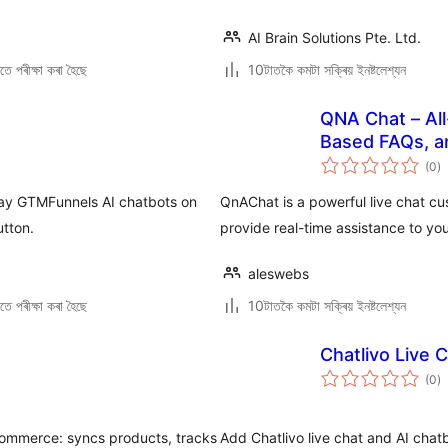
AI Brain Solutions Pte. Ltd.
ে পৰীক্ষা কৰা হৈছে
10টাতকৈ কমটা সক্ৰিয় ইনষ্টলেশ্যন
QNA Chat – All
Based FAQs, a
টা
(0
)
মুঠ
ৰে’
lay GTMFunnels AI chatbots on
QnAChat is a powerful live chat cu
utton.
provide real-time assistance to yo
aleswebs
ে পৰীক্ষা কৰা হৈছে
10টাতকৈ কমটা সক্ৰিয় ইনষ্টলেশ্যন
Chatlivo Live 
টা
(0
)
মুঠ
ৰে’
oCommerce: syncs products, tracks
Add Chatlivo live chat and AI chatbo