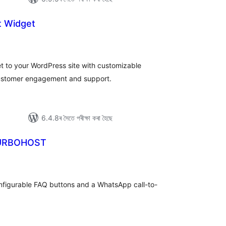
t Widget
টিং
et to your WordPress site with customizable
customer engagement and support.
6.4.8ৰ সৈতে পৰীক্ষা কৰা হৈছে
TURBOHOST
টিং
onfigurable FAQ buttons and a WhatsApp call-to-