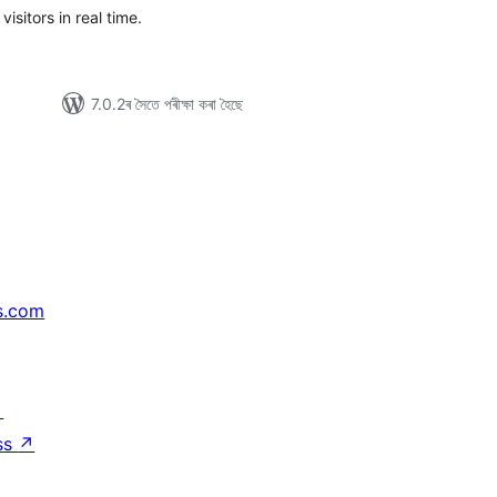
isitors in real time.
7.0.2ৰ সৈতে পৰীক্ষা কৰা হৈছে
s.com
↗
ss
↗