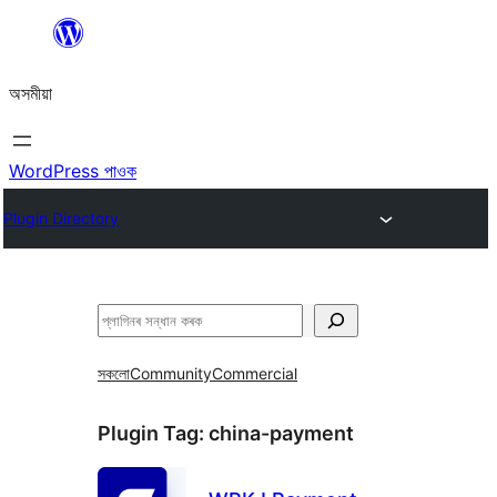
এয়া
এৰি
অসমীয়া
বিষয়বস্তুলৈ
যাওক
WordPress পাওক
Plugin Directory
সন্ধান
কৰক
সকলো
Community
Commercial
Plugin Tag:
china-payment