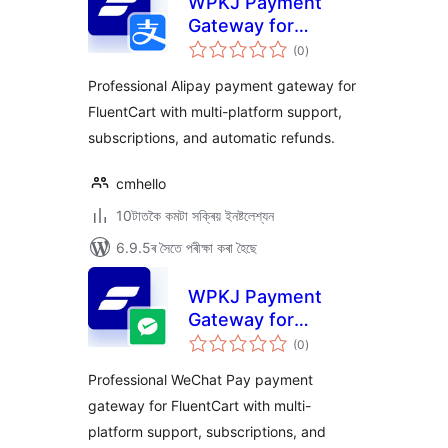
WPKJ Payment
Gateway for
টা
FluentCart with
(0
)
মুঠ
ৰে’টিং
Alipay
Professional Alipay payment gateway for
FluentCart with multi-platform support,
subscriptions, and automatic refunds.
cmhello
10টাতকৈ কমটা সক্ৰিয় ইনষ্টলেশ্যন
6.9.5ৰ সৈতে পৰীক্ষা কৰা হৈছে
WPKJ Payment
Gateway for
টা
FluentCart with
(0
)
মুঠ
ৰে’টিং
Wechat
Professional WeChat Pay payment
gateway for FluentCart with multi-
platform support, subscriptions, and