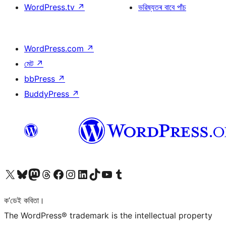
WordPress.tv
↗
ভৱিষ্যতৰ বাবে পাঁচ
WordPress.com
↗
মেট
↗
bbPress
↗
BuddyPress
↗
আমাৰ X (আগৰ Twitter) একাউণ্টলৈ যাওক
আমাৰ Bluesky একাউণ্টলৈ যাওক
আমাৰ Mastodon একাউণ্টলৈ যাওক
আমাৰ Threads একাউণ্টলৈ যাওক
আমাৰ Facebook পৃষ্ঠালৈ যাওক
আমাৰ Instagram একাউণ্টলৈ যাওক
আমাৰ LinkedIn একাউণ্টলৈ যাওক
আমাৰ TikTok একাউণ্টলৈ যাওক
আমাৰ YouTube চেনেললৈ যাওক
আমাৰ Tumblr একাউণ্টলৈ যাওক
ক’ডেই কবিতা।
The WordPress® trademark is the intellectual property