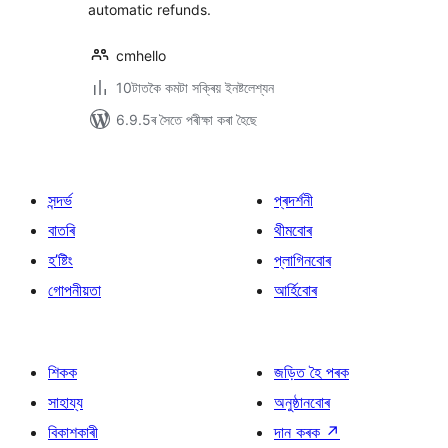
automatic refunds.
cmhello
10টাতকৈ কমটা সক্ৰিয় ইনষ্টলেশ্যন
6.9.5ৰ সৈতে পৰীক্ষা কৰা হৈছে
সন্দৰ্ভ
প্ৰদৰ্শনী
বাতৰি
থীমবোৰ
হ’ষ্টিং
প্লাগিনবোৰ
গোপনীয়তা
আৰ্হিবোৰ
শিকক
জড়িত হৈ পৰক
সাহায্য
অনুষ্ঠানবোৰ
বিকাশকাৰী
দান কৰক
↗