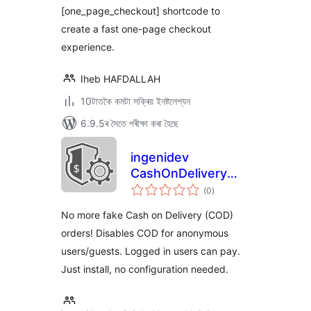
[one_page_checkout] shortcode to
create a fast one-page checkout
experience.
Iheb HAFDALLAH
10টাতকৈ কমটা সক্ৰিয় ইনষ্টলেশ্যন
6.9.5ৰ সৈতে পৰীক্ষা কৰা হৈছে
ingenidev
CashOnDelivery
টা
Shield
(0
)
মুঠ
ৰে’টিং
No more fake Cash on Delivery (COD)
orders! Disables COD for anonymous
users/guests. Logged in users can pay.
Just install, no configuration needed.