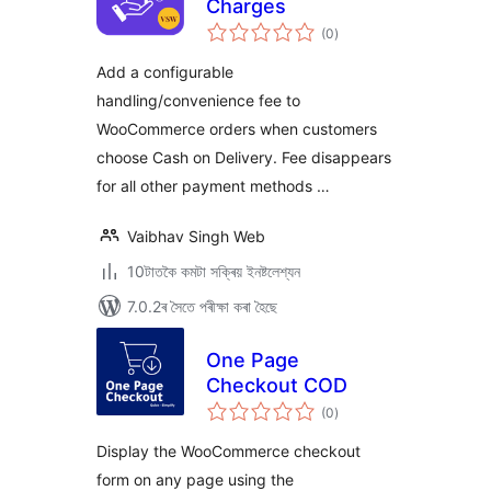
Charges
টা
(0
)
মুঠ
ৰে’টিং
Add a configurable
handling/convenience fee to
WooCommerce orders when customers
choose Cash on Delivery. Fee disappears
for all other payment methods …
Vaibhav Singh Web
10টাতকৈ কমটা সক্ৰিয় ইনষ্টলেশ্যন
7.0.2ৰ সৈতে পৰীক্ষা কৰা হৈছে
One Page
Checkout COD
টা
(0
)
মুঠ
ৰে’টিং
Display the WooCommerce checkout
form on any page using the