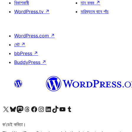
বিকাশকাৰী
দান কৰক
↗
WordPress.tv
↗
ভৱিষ্যতৰ বাবে পাঁচ
WordPress.com
↗
মেট
↗
bbPress
↗
BuddyPress
↗
আমাৰ X (আগৰ Twitter) একাউণ্টলৈ যাওক
আমাৰ Bluesky একাউণ্টলৈ যাওক
আমাৰ Mastodon একাউণ্টলৈ যাওক
আমাৰ Threads একাউণ্টলৈ যাওক
আমাৰ Facebook পৃষ্ঠালৈ যাওক
আমাৰ Instagram একাউণ্টলৈ যাওক
আমাৰ LinkedIn একাউণ্টলৈ যাওক
আমাৰ TikTok একাউণ্টলৈ যাওক
আমাৰ YouTube চেনেললৈ যাওক
আমাৰ Tumblr একাউণ্টলৈ যাওক
ক’ডেই কবিতা।