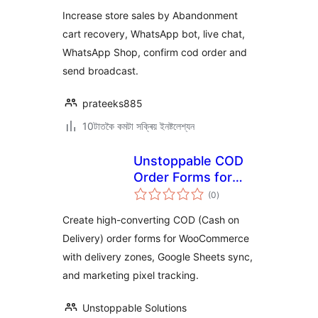
Increase store sales by Abandonment
cart recovery, WhatsApp bot, live chat,
WhatsApp Shop, confirm cod order and
send broadcast.
prateeks885
10টাতকৈ কমটা সক্ৰিয় ইনষ্টলেশ্যন
Unstoppable COD
Order Forms for
টা
WooCommerce
(0
)
মুঠ
ৰে’টিং
Create high-converting COD (Cash on
Delivery) order forms for WooCommerce
with delivery zones, Google Sheets sync,
and marketing pixel tracking.
Unstoppable Solutions