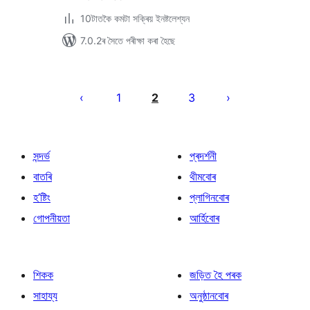
10টাতকৈ কমটা সক্ৰিয় ইনষ্টলেশ্যন
7.0.2ৰ সৈতে পৰীক্ষা কৰা হৈছে
প’ষ্টবোৰৰ
পৃষ্ঠাকৰণ
1
2
3
সন্দৰ্ভ
প্ৰদৰ্শনী
বাতৰি
থীমবোৰ
হ’ষ্টিং
প্লাগিনবোৰ
গোপনীয়তা
আৰ্হিবোৰ
শিকক
জড়িত হৈ পৰক
সাহায্য
অনুষ্ঠানবোৰ