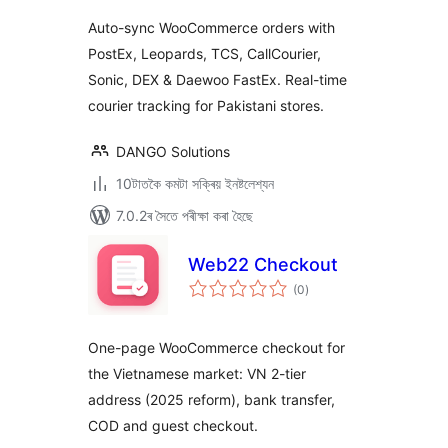
ৰে’টিং
Auto-sync WooCommerce orders with
PostEx, Leopards, TCS, CallCourier,
Sonic, DEX & Daewoo FastEx. Real-time
courier tracking for Pakistani stores.
DANGO Solutions
10টাতকৈ কমটা সক্ৰিয় ইনষ্টলেশ্যন
7.0.2ৰ সৈতে পৰীক্ষা কৰা হৈছে
Web22 Checkout
টা
(0
)
মুঠ
ৰে’টিং
One-page WooCommerce checkout for
the Vietnamese market: VN 2-tier
address (2025 reform), bank transfer,
COD and guest checkout.