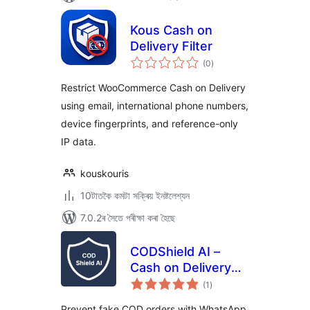
Kous Cash on
Delivery Filter
টা
(0
)
মুঠ
ৰে’টিং
Restrict WooCommerce Cash on Delivery
using email, international phone numbers,
device fingerprints, and reference-only
IP data.
kouskouris
10টাতকৈ কমটা সক্ৰিয় ইনষ্টলেশ্যন
7.0.2ৰ সৈতে পৰীক্ষা কৰা হৈছে
CODShield AI –
Cash on Delivery
টা
(COD) Fraud Shield
(1
)
মুঠ
ৰে’টিং
Prevent fake COD orders with WhatsApp