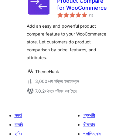
Product Compare
for WooCommerce
টা
(1
)
মুঠ
ৰে’টিং
Add an easy and powerful product
compare feature to your WooCommerce
store. Let customers do product
comparison by price, features, and
attributes.
ThemeHunk
3,000+টা সক্ৰিয় ইনষ্টলেশ্যন
7.0.2ৰ সৈতে পৰীক্ষা কৰা হৈছে
সন্দৰ্ভ
প্ৰদৰ্শনী
বাতৰি
থীমবোৰ
হ’ষ্টিং
প্লাগিনবোৰ