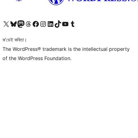
আমাৰ X (আগৰ Twitter) একাউণ্টলৈ যাওক
আমাৰ Bluesky একাউণ্টলৈ যাওক
আমাৰ Mastodon একাউণ্টলৈ যাওক
আমাৰ Threads একাউণ্টলৈ যাওক
আমাৰ Facebook পৃষ্ঠালৈ যাওক
আমাৰ Instagram একাউণ্টলৈ যাওক
আমাৰ LinkedIn একাউণ্টলৈ যাওক
আমাৰ TikTok একাউণ্টলৈ যাওক
আমাৰ YouTube চেনেললৈ যাওক
আমাৰ Tumblr একাউণ্টলৈ যাওক
ক’ডেই কবিতা।
The WordPress® trademark is the intellectual property
of the WordPress Foundation.