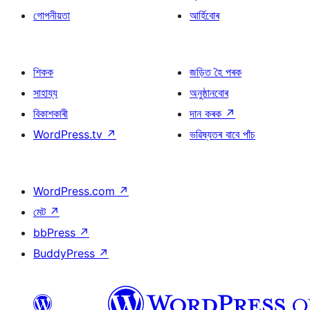
গোপনীয়তা
আৰ্হিবোৰ
শিকক
জড়িত হৈ পৰক
সাহায্য
অনুষ্ঠানবোৰ
বিকাশকাৰী
দান কৰক
↗
WordPress.tv
↗
ভৱিষ্যতৰ বাবে পাঁচ
WordPress.com
↗
মেট
↗
bbPress
↗
BuddyPress
↗