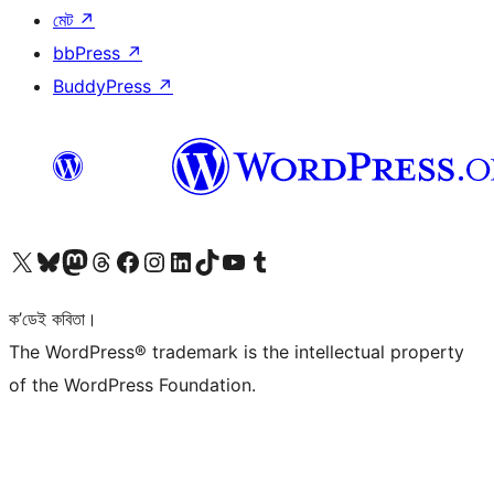
মেট
↗
bbPress
↗
BuddyPress
↗
আমাৰ X (আগৰ Twitter) একাউণ্টলৈ যাওক
আমাৰ Bluesky একাউণ্টলৈ যাওক
আমাৰ Mastodon একাউণ্টলৈ যাওক
আমাৰ Threads একাউণ্টলৈ যাওক
আমাৰ Facebook পৃষ্ঠালৈ যাওক
আমাৰ Instagram একাউণ্টলৈ যাওক
আমাৰ LinkedIn একাউণ্টলৈ যাওক
আমাৰ TikTok একাউণ্টলৈ যাওক
আমাৰ YouTube চেনেললৈ যাওক
আমাৰ Tumblr একাউণ্টলৈ যাওক
ক’ডেই কবিতা।
The WordPress® trademark is the intellectual property
of the WordPress Foundation.