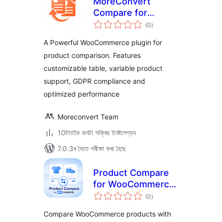
MoreConvert
Compare for
টা
WooCommerce
(0
)
মুঠ
ৰে’টিং
A Powerful WooCommerce plugin for
product comparison. Features
customizable table, variable product
support, GDPR compliance and
optimized performance
Moreconvert Team
10টাতকৈ কমটা সক্ৰিয় ইনষ্টলেশ্যন
7.0.3ৰ সৈতে পৰীক্ষা কৰা হৈছে
Product Compare
for WooCommerce
টা
– Storzen
(0
)
মুঠ
ৰে’টিং
Compare WooCommerce products with