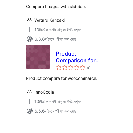
ৰে’টিং
Comparison Block
Compare Images with slidebar.
Wataru Kanzaki
10টাতকৈ কমটা সক্ৰিয় ইনষ্টলেশ্যন
6.6.6ৰ সৈতে পৰীক্ষা কৰা হৈছে
Product
Comparison for
টা
WooCommerce
(0
)
মুঠ
ৰে’টিং
Product compare for woocommerce.
InnoCodia
10টাতকৈ কমটা সক্ৰিয় ইনষ্টলেশ্যন
6.6.6ৰ সৈতে পৰীক্ষা কৰা হৈছে
প’ষ্টবোৰৰ