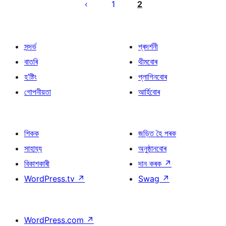
পৃষ্ঠাকৰণ
1
2
সন্দৰ্ভ
প্ৰদৰ্শনী
বাতৰি
থীমবোৰ
হ’ষ্টিং
প্লাগিনবোৰ
গোপনীয়তা
আৰ্হিবোৰ
শিকক
জড়িত হৈ পৰক
সাহায্য
অনুষ্ঠানবোৰ
বিকাশকাৰী
দান কৰক
↗
WordPress.tv
↗
Swag
↗
WordPress.com
↗