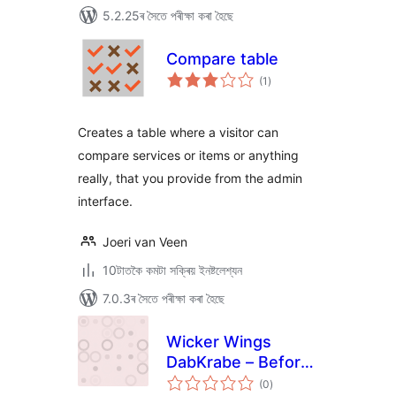
5.2.25ৰ সৈতে পৰীক্ষা কৰা হৈছে
Compare table
টা
(1
)
মুঠ
ৰে’টিং
Creates a table where a visitor can
compare services or items or anything
really, that you provide from the admin
interface.
Joeri van Veen
10টাতকৈ কমটা সক্ৰিয় ইনষ্টলেশ্যন
7.0.3ৰ সৈতে পৰীক্ষা কৰা হৈছে
Wicker Wings
DabKrabe – Before
টা
After Image
(0
)
মুঠ