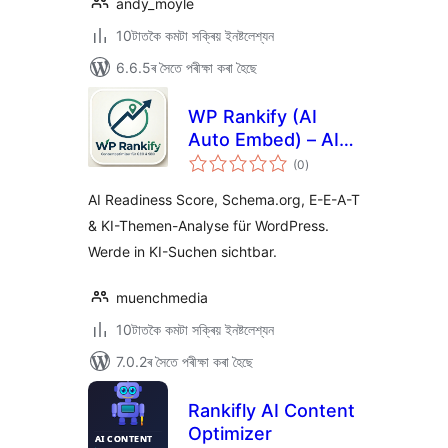
andy_moyle
10টাতকৈ কমটা সক্ৰিয় ইনষ্টলেশ্যন
6.6.5ৰ সৈতে পৰীক্ষা কৰা হৈছে
WP Rankify (AI
Auto Embed) – AI
টা
Content Optimizer
(0
)
মুঠ
ৰে’টিং
for WordPress
AI Readiness Score, Schema.org, E-E-A-T
& KI-Themen-Analyse für WordPress.
Werde in KI-Suchen sichtbar.
muenchmedia
10টাতকৈ কমটা সক্ৰিয় ইনষ্টলেশ্যন
7.0.2ৰ সৈতে পৰীক্ষা কৰা হৈছে
Rankifly AI Content
Optimizer