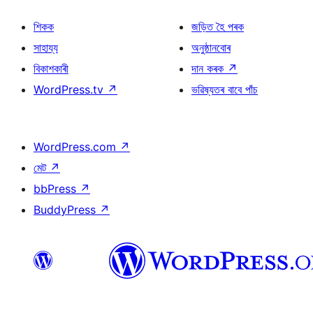
শিকক
জড়িত হৈ পৰক
সাহায্য
অনুষ্ঠানবোৰ
বিকাশকাৰী
দান কৰক
↗
WordPress.tv
↗
ভৱিষ্যতৰ বাবে পাঁচ
WordPress.com
↗
মেট
↗
bbPress
↗
BuddyPress
↗