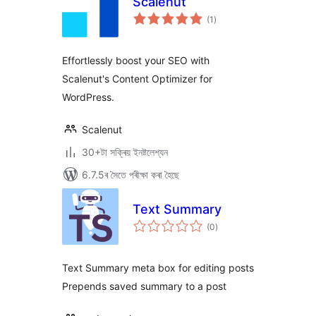
Scalenut
টা
(1
)
মুঠ
ৰে’টিং
Effortlessly boost your SEO with
Scalenut's Content Optimizer for
WordPress.
Scalenut
30+টা সক্ৰিয় ইনষ্টলেশ্যন
6.7.5ৰ সৈতে পৰীক্ষা কৰা হৈছে
Text Summary
টা
(0
)
মুঠ
ৰে’টিং
Text Summary meta box for editing posts
Prepends saved summary to a post