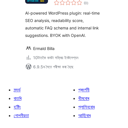
টা
(0
)
মুঠ
ৰে’টিং
AI-powered WordPress plugin: real-time
SEO analysis, readability score,
automatic FAQ schema and internal link
suggestions. BYOK with OpenAI.
Ermald Billa
10টাতকৈ কমটা সক্ৰিয় ইনষ্টলেশ্যন
6.9.5ৰ সৈতে পৰীক্ষা কৰা হৈছে
সন্দৰ্ভ
প্ৰদৰ্শনী
বাতৰি
থীমবোৰ
হ’ষ্টিং
প্লাগিনবোৰ
গোপনীয়তা
আৰ্হিবোৰ