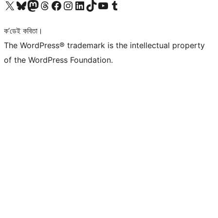
আমাৰ X (আগৰ Twitter) একাউণ্টলৈ যাওক
আমাৰ Bluesky একাউণ্টলৈ যাওক
আমাৰ Mastodon একাউণ্টলৈ যাওক
আমাৰ Threads একাউণ্টলৈ যাওক
আমাৰ Facebook পৃষ্ঠালৈ যাওক
আমাৰ Instagram একাউণ্টলৈ যাওক
আমাৰ LinkedIn একাউণ্টলৈ যাওক
আমাৰ TikTok একাউণ্টলৈ যাওক
আমাৰ YouTube চেনেললৈ যাওক
আমাৰ Tumblr একাউণ্টলৈ যাওক
ক’ডেই কবিতা।
The WordPress® trademark is the intellectual property
of the WordPress Foundation.