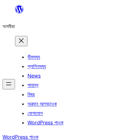
এয়া
এৰি
অসমীয়া
বিষয়বস্তুলৈ
যাওক
থীমসমূহ
প্লাগিনসমূহ
News
সাহায্য
বিষয়
অৱদান আগবঢ়াওক
যোগাযোগ
WordPress পাওক
WordPress পাওক