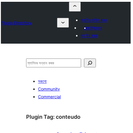
প্লাগিন দাখিল কৰক
Plugin Directory
মোৰ প্ৰিয়বোৰ
লগ ইন কৰক
সন্ধান
কৰক
সকলো
Community
Commercial
Plugin Tag:
conteudo