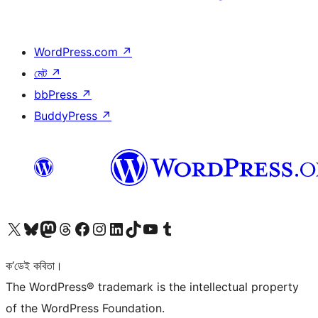
WordPress.com
↗
মেট
↗
bbPress
↗
BuddyPress
↗
আমাৰ X (আগৰ Twitter) একাউণ্টলৈ যাওক
আমাৰ Bluesky একাউণ্টলৈ যাওক
আমাৰ Mastodon একাউণ্টলৈ যাওক
আমাৰ Threads একাউণ্টলৈ যাওক
আমাৰ Facebook পৃষ্ঠালৈ যাওক
আমাৰ Instagram একাউণ্টলৈ যাওক
আমাৰ LinkedIn একাউণ্টলৈ যাওক
আমাৰ TikTok একাউণ্টলৈ যাওক
আমাৰ YouTube চেনেললৈ যাওক
আমাৰ Tumblr একাউণ্টলৈ যাওক
ক’ডেই কবিতা।
The WordPress® trademark is the intellectual property
of the WordPress Foundation.