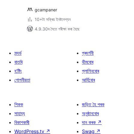
gcampaner
10+টা সক্ৰিয় ইনষ্টলেশ্যন
4.9.30ৰ সৈতে পৰীক্ষা কৰা হৈছে
সন্দৰ্ভ
প্ৰদৰ্শনী
বাতৰি
থীমবোৰ
হ’ষ্টিং
প্লাগিনবোৰ
গোপনীয়তা
আৰ্হিবোৰ
শিকক
জড়িত হৈ পৰক
সাহায্য
অনুষ্ঠানবোৰ
বিকাশকাৰী
দান কৰক
↗
WordPress.tv
↗
Swag
↗