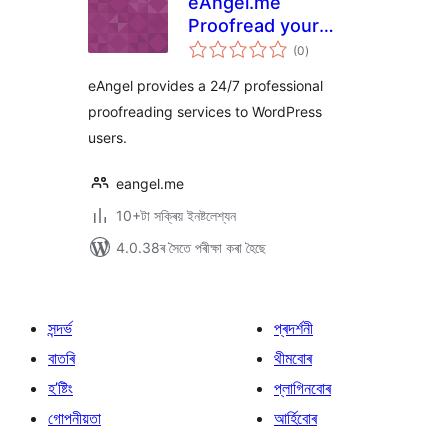
eAngel.me
Proofread your
টা
content. Grammar,
(0
)
মুঠ
ৰে’টিং
Spelling,
eAngel provides a 24/7 professional
Punctuation And
proofreading services to WordPress
Proper Use Of
users.
Words.
eangel.me
10+টা সক্ৰিয় ইনষ্টলেশ্যন
4.0.38ৰ সৈতে পৰীক্ষা কৰা হৈছে
সন্দৰ্ভ
প্ৰদৰ্শনী
বাতৰি
থীমবোৰ
হ’ষ্টিং
প্লাগিনবোৰ
গোপনীয়তা
আৰ্হিবোৰ