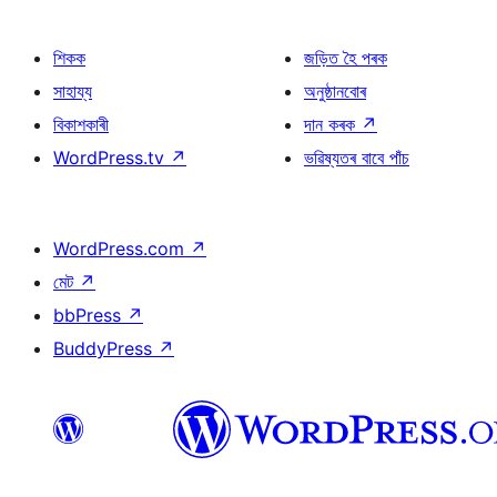
শিকক
জড়িত হৈ পৰক
সাহায্য
অনুষ্ঠানবোৰ
বিকাশকাৰী
দান কৰক
↗
WordPress.tv
↗
ভৱিষ্যতৰ বাবে পাঁচ
WordPress.com
↗
মেট
↗
bbPress
↗
BuddyPress
↗