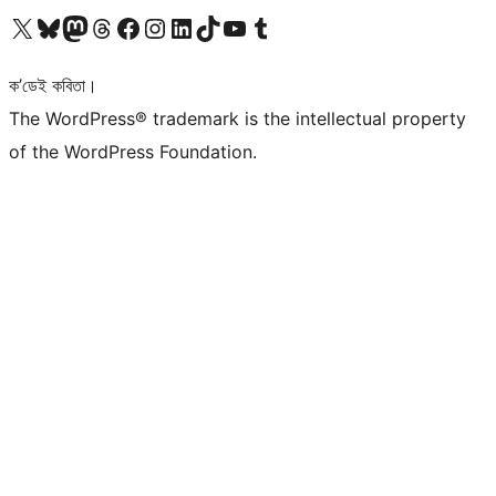
আমাৰ X (আগৰ Twitter) একাউণ্টলৈ যাওক
আমাৰ Bluesky একাউণ্টলৈ যাওক
আমাৰ Mastodon একাউণ্টলৈ যাওক
আমাৰ Threads একাউণ্টলৈ যাওক
আমাৰ Facebook পৃষ্ঠালৈ যাওক
আমাৰ Instagram একাউণ্টলৈ যাওক
আমাৰ LinkedIn একাউণ্টলৈ যাওক
আমাৰ TikTok একাউণ্টলৈ যাওক
আমাৰ YouTube চেনেললৈ যাওক
আমাৰ Tumblr একাউণ্টলৈ যাওক
ক’ডেই কবিতা।
The WordPress® trademark is the intellectual property
of the WordPress Foundation.