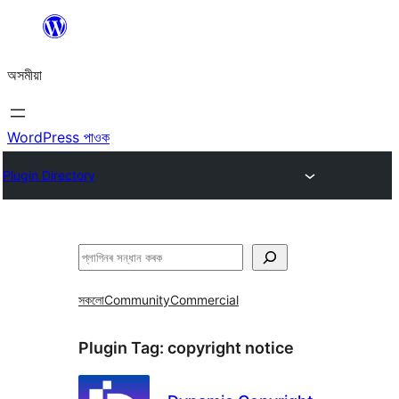
এয়া
এৰি
অসমীয়া
বিষয়বস্তুলৈ
যাওক
WordPress পাওক
Plugin Directory
সন্ধান
কৰক
সকলো
Community
Commercial
Plugin Tag:
copyright notice