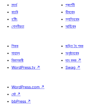
সন্দৰ্ভ
প্ৰদৰ্শনী
বাতৰি
থীমবোৰ
হ’ষ্টিং
প্লাগিনবোৰ
গোপনীয়তা
আৰ্হিবোৰ
শিকক
জড়িত হৈ পৰক
সাহায্য
অনুষ্ঠানবোৰ
বিকাশকাৰী
দান কৰক
↗
WordPress.tv
↗
Swag
↗
WordPress.com
↗
মেট
↗
bbPress
↗