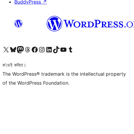
BuddyPress
↗
আমাৰ X (আগৰ Twitter) একাউণ্টলৈ যাওক
আমাৰ Bluesky একাউণ্টলৈ যাওক
আমাৰ Mastodon একাউণ্টলৈ যাওক
আমাৰ Threads একাউণ্টলৈ যাওক
আমাৰ Facebook পৃষ্ঠালৈ যাওক
আমাৰ Instagram একাউণ্টলৈ যাওক
আমাৰ LinkedIn একাউণ্টলৈ যাওক
আমাৰ TikTok একাউণ্টলৈ যাওক
আমাৰ YouTube চেনেললৈ যাওক
আমাৰ Tumblr একাউণ্টলৈ যাওক
ক’ডেই কবিতা।
The WordPress® trademark is the intellectual property
of the WordPress Foundation.