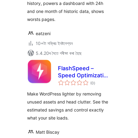
history, powers a dashboard with 24h
and one month of historic data, shows
worsts pages.
eatzeni
10+টা সক্ৰিয় ইনষ্টলেশ্যন
5.4.20ৰ সৈতে পৰীক্ষা কৰা হৈছে
FlashSpeed –
Speed Optimization
টা
& Performance
(0
)
মুঠ
ৰে’টিং
Booster
Make WordPress lighter by removing
unused assets and head clutter. See the
estimated savings and control exactly
what your site loads.
Matt Biscay