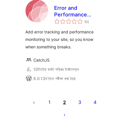
Error and
Performance
টা
Tracking with
(0
)
মুঠ
ৰে’টিং
CatchJS
Add error tracking and performance
monitoring to your site, so you know
when something breaks.
CatchJS
10টাতকৈ কমটা সক্ৰিয় ইনষ্টলেশ্যন
6.0.13ৰ সৈতে পৰীক্ষা কৰা হৈছে
প’ষ্টবোৰৰ
পৃষ্ঠাকৰণ
1
2
3
4