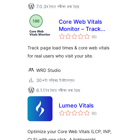
7.0.3ৰ সৈতে পৰীক্ষা কৰা হৈছে
Core Web Vitals
Monitor – Track
টা
your Page Speed &
(0
)
মুঠ
ৰে’টিং
Load Times for Real
Track page load times & core web vitals
Users
for real users who visit your site.
WRD Studio
30+টা সক্ৰিয় ইনষ্টলেশ্যন
6.1.11ৰ সৈতে পৰীক্ষা কৰা হৈছে
Lumeo Vitals
টা
(0
)
মুঠ
ৰে’টিং
Optimize your Core Web Vitals (LCP, INP,
CLS) with one click. A lightweight