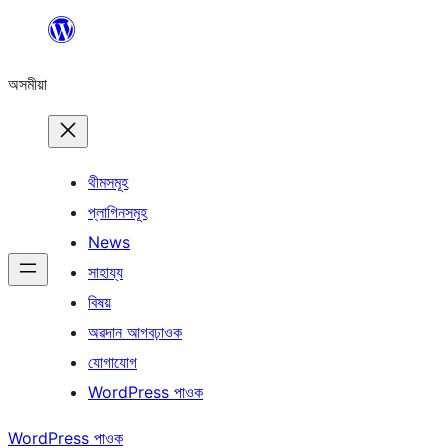
এয়া
এৰি
অসমীয়া
বিষয়বস্তুলৈ
যাওক
থীমসমূহ
প্লাগিনসমূহ
News
সাহায্য
বিষয়
অৱদান আগবঢ়াওক
যোগাযোগ
WordPress পাওক
WordPress পাওক