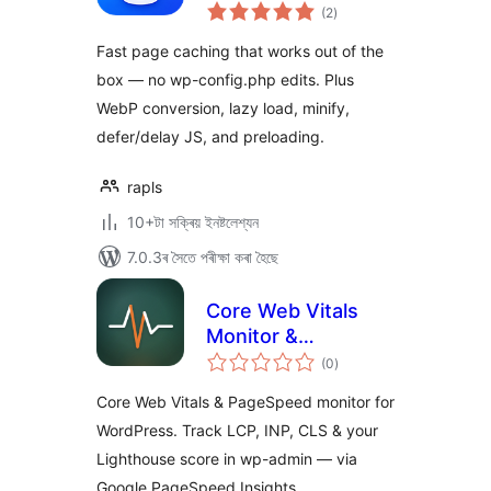
টা
Lazy Load, Minify,
(2
)
মুঠ
ৰে’টিং
Defer & Delay JS
Fast page caching that works out of the
(Zero Config)
box — no wp-config.php edits. Plus
WebP conversion, lazy load, minify,
defer/delay JS, and preloading.
rapls
10+টা সক্ৰিয় ইনষ্টলেশ্যন
7.0.3ৰ সৈতে পৰীক্ষা কৰা হৈছে
Core Web Vitals
Monitor &
টা
PageSpeed
(0
)
মুঠ
ৰে’টিং
Checker — Cirv
Core Web Vitals & PageSpeed monitor for
Pulse
WordPress. Track LCP, INP, CLS & your
Lighthouse score in wp-admin — via
Google PageSpeed Insights.