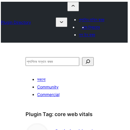
প্লাগিন দাখিল কৰক
Plugin Directory
মোৰ প্ৰিয়বোৰ
লগ ইন কৰক
সন্ধান
কৰক
সকলো
Community
Commercial
Plugin Tag:
core web vitals