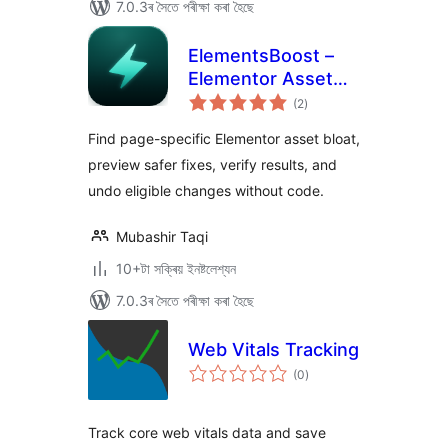
7.0.3ৰ সৈতে পৰীক্ষা কৰা হৈছে
ElementsBoost –
Elementor Asset
টা
Cleanup & Page
(2
)
মুঠ
ৰে’টিং
Speed Optimizer
Find page-specific Elementor asset bloat,
preview safer fixes, verify results, and
undo eligible changes without code.
Mubashir Taqi
10+টা সক্ৰিয় ইনষ্টলেশ্যন
7.0.3ৰ সৈতে পৰীক্ষা কৰা হৈছে
Web Vitals Tracking
টা
(0
)
মুঠ
ৰে’টিং
Track core web vitals data and save