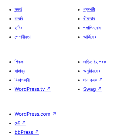
সন্দৰ্ভ
প্ৰদৰ্শনী
বাতৰি
থীমবোৰ
হ’ষ্টিং
প্লাগিনবোৰ
গোপনীয়তা
আৰ্হিবোৰ
শিকক
জড়িত হৈ পৰক
সাহায্য
অনুষ্ঠানবোৰ
বিকাশকাৰী
দান কৰক
↗
WordPress.tv
↗
Swag
↗
WordPress.com
↗
মেট
↗
bbPress
↗