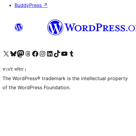
BuddyPress
↗
আমাৰ X (আগৰ Twitter) একাউণ্টলৈ যাওক
আমাৰ Bluesky একাউণ্টলৈ যাওক
আমাৰ Mastodon একাউণ্টলৈ যাওক
আমাৰ Threads একাউণ্টলৈ যাওক
আমাৰ Facebook পৃষ্ঠালৈ যাওক
আমাৰ Instagram একাউণ্টলৈ যাওক
আমাৰ LinkedIn একাউণ্টলৈ যাওক
আমাৰ TikTok একাউণ্টলৈ যাওক
আমাৰ YouTube চেনেললৈ যাওক
আমাৰ Tumblr একাউণ্টলৈ যাওক
ক’ডেই কবিতা।
The WordPress® trademark is the intellectual property
of the WordPress Foundation.