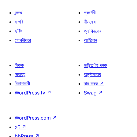
সন্দৰ্ভ
প্ৰদৰ্শনী
বাতৰি
থীমবোৰ
হ’ষ্টিং
প্লাগিনবোৰ
গোপনীয়তা
আৰ্হিবোৰ
শিকক
জড়িত হৈ পৰক
সাহায্য
অনুষ্ঠানবোৰ
বিকাশকাৰী
দান কৰক
↗
WordPress.tv
↗
Swag
↗
WordPress.com
↗
মেট
↗
bbPress
↗