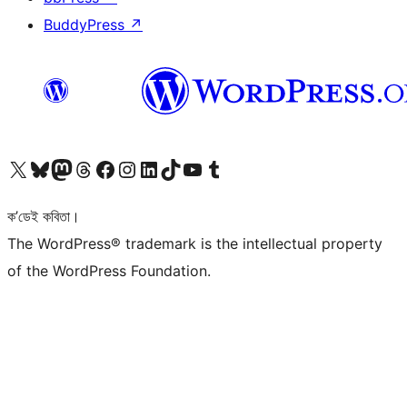
BuddyPress
↗
আমাৰ X (আগৰ Twitter) একাউণ্টলৈ যাওক
আমাৰ Bluesky একাউণ্টলৈ যাওক
আমাৰ Mastodon একাউণ্টলৈ যাওক
আমাৰ Threads একাউণ্টলৈ যাওক
আমাৰ Facebook পৃষ্ঠালৈ যাওক
আমাৰ Instagram একাউণ্টলৈ যাওক
আমাৰ LinkedIn একাউণ্টলৈ যাওক
আমাৰ TikTok একাউণ্টলৈ যাওক
আমাৰ YouTube চেনেললৈ যাওক
আমাৰ Tumblr একাউণ্টলৈ যাওক
ক’ডেই কবিতা।
The WordPress® trademark is the intellectual property
of the WordPress Foundation.