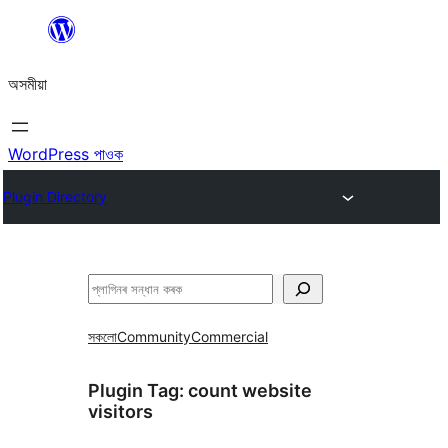
এয়া
এৰি
অসমীয়া
বিষয়বস্তুলৈ
যাওক
WordPress পাওক
Plugin Directory
সন্ধান
কৰক
সকলো
Community
Commercial
Plugin Tag:
count website
visitors