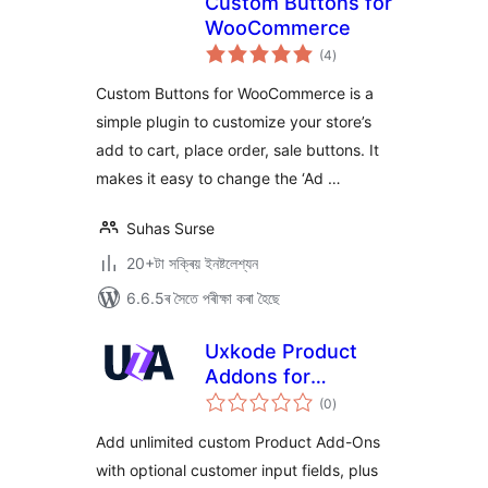
Custom Buttons for
WooCommerce
টা
(4
)
মুঠ
ৰে’টিং
Custom Buttons for WooCommerce is a
simple plugin to customize your store’s
add to cart, place order, sale buttons. It
makes it easy to change the ‘Ad …
Suhas Surse
20+টা সক্ৰিয় ইনষ্টলেশ্যন
6.6.5ৰ সৈতে পৰীক্ষা কৰা হৈছে
Uxkode Product
Addons for
টা
WooCommerce
(0
)
মুঠ
ৰে’টিং
Add unlimited custom Product Add-Ons
with optional customer input fields, plus