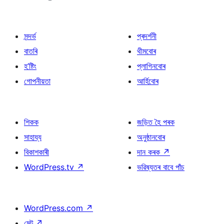
সন্দৰ্ভ
প্ৰদৰ্শনী
বাতৰি
থীমবোৰ
হ’ষ্টিং
প্লাগিনবোৰ
গোপনীয়তা
আৰ্হিবোৰ
শিকক
জড়িত হৈ পৰক
সাহায্য
অনুষ্ঠানবোৰ
বিকাশকাৰী
দান কৰক
↗
WordPress.tv
↗
ভৱিষ্যতৰ বাবে পাঁচ
WordPress.com
↗
মেট
↗