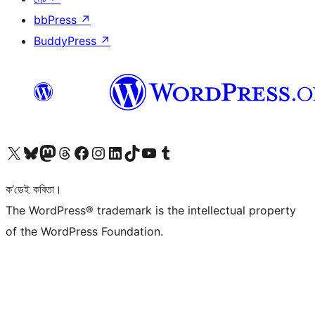
bbPress
↗
BuddyPress
↗
আমাৰ X (আগৰ Twitter) একাউণ্টলৈ যাওক
আমাৰ Bluesky একাউণ্টলৈ যাওক
আমাৰ Mastodon একাউণ্টলৈ যাওক
আমাৰ Threads একাউণ্টলৈ যাওক
আমাৰ Facebook পৃষ্ঠালৈ যাওক
আমাৰ Instagram একাউণ্টলৈ যাওক
আমাৰ LinkedIn একাউণ্টলৈ যাওক
আমাৰ TikTok একাউণ্টলৈ যাওক
আমাৰ YouTube চেনেললৈ যাওক
আমাৰ Tumblr একাউণ্টলৈ যাওক
ক’ডেই কবিতা।
The WordPress® trademark is the intellectual property
of the WordPress Foundation.