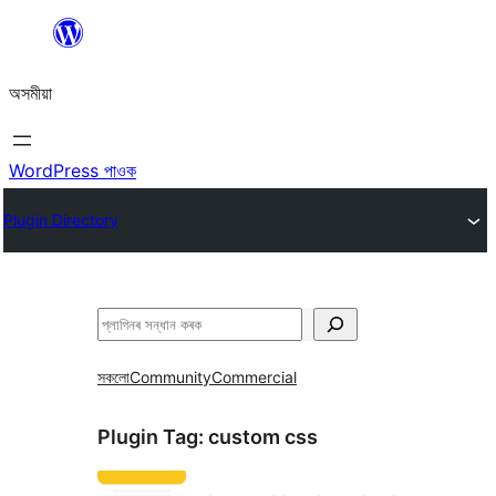
এয়া
এৰি
অসমীয়া
বিষয়বস্তুলৈ
যাওক
WordPress পাওক
Plugin Directory
সন্ধান
কৰক
সকলো
Community
Commercial
Plugin Tag:
custom css