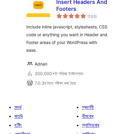
Insert Headers And
Footers
টা
(133
)
মুঠ
ৰে’টিং
Include inline javascript, stylesheets, CSS
code or anything you want in Header and
Footer areas of your WordPress with
ease.
Adnan
300,000+টা সক্ৰিয় ইনষ্টলেশ্যন
7.0.3ৰ সৈতে পৰীক্ষা কৰা হৈছে
সন্দৰ্ভ
প্ৰদৰ্শনী
বাতৰি
থীমবোৰ
হ’ষ্টিং
প্লাগিনবোৰ