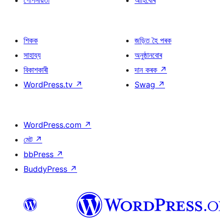
গোপনীয়তা
আৰ্হিবোৰ
শিকক
জড়িত হৈ পৰক
সাহায্য
অনুষ্ঠানবোৰ
বিকাশকাৰী
দান কৰক
↗
WordPress.tv
↗
Swag
↗
WordPress.com
↗
মেট
↗
bbPress
↗
BuddyPress
↗