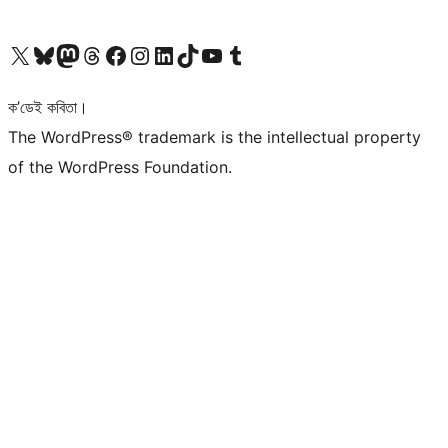
আমাৰ X (আগৰ Twitter) একাউণ্টলৈ যাওক
আমাৰ Bluesky একাউণ্টলৈ যাওক
আমাৰ Mastodon একাউণ্টলৈ যাওক
আমাৰ Threads একাউণ্টলৈ যাওক
আমাৰ Facebook পৃষ্ঠালৈ যাওক
আমাৰ Instagram একাউণ্টলৈ যাওক
আমাৰ LinkedIn একাউণ্টলৈ যাওক
আমাৰ TikTok একাউণ্টলৈ যাওক
আমাৰ YouTube চেনেললৈ যাওক
আমাৰ Tumblr একাউণ্টলৈ যাওক
ক’ডেই কবিতা।
The WordPress® trademark is the intellectual property
of the WordPress Foundation.