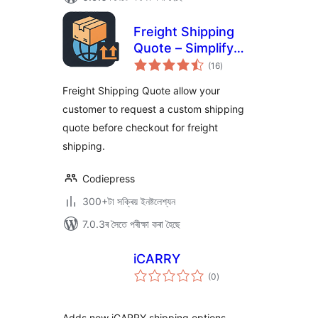
Freight Shipping
Quote – Simplify
টা
Shipping Cost
(16
)
মুঠ
ৰে’টিং
Requests
Freight Shipping Quote allow your
customer to request a custom shipping
quote before checkout for freight
shipping.
Codiepress
300+টা সক্ৰিয় ইনষ্টলেশ্যন
7.0.3ৰ সৈতে পৰীক্ষা কৰা হৈছে
iCARRY
টা
(0
)
মুঠ
ৰে’টিং
Adds new iCARRY shipping options.