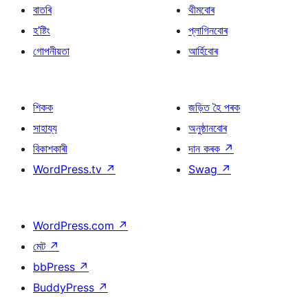
বাতৰি
থীমবোৰ
হ’ষ্টিং
প্লাগিনবোৰ
গোপনীয়তা
আৰ্হিবোৰ
শিকক
জড়িত হৈ পৰক
সাহায্য
অনুষ্ঠানবোৰ
বিকাশকাৰী
দান কৰক
↗
WordPress.tv
↗
Swag
↗
WordPress.com
↗
মেট
↗
bbPress
↗
BuddyPress
↗