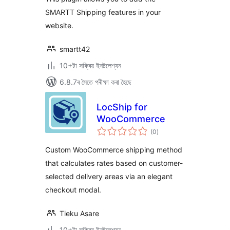
SMARTT Shipping features in your
website.
smartt42
10+টা সক্ৰিয় ইনষ্টলেশ্যন
6.8.7ৰ সৈতে পৰীক্ষা কৰা হৈছে
LocShip for
WooCommerce
টা
(0
)
মুঠ
ৰে’টিং
Custom WooCommerce shipping method
that calculates rates based on customer-
selected delivery areas via an elegant
checkout modal.
Tieku Asare
10+টা সক্ৰিয় ইনষ্টলেশ্যন