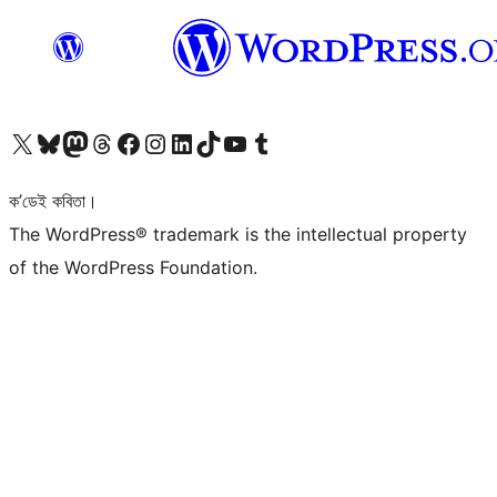
আমাৰ X (আগৰ Twitter) একাউণ্টলৈ যাওক
আমাৰ Bluesky একাউণ্টলৈ যাওক
আমাৰ Mastodon একাউণ্টলৈ যাওক
আমাৰ Threads একাউণ্টলৈ যাওক
আমাৰ Facebook পৃষ্ঠালৈ যাওক
আমাৰ Instagram একাউণ্টলৈ যাওক
আমাৰ LinkedIn একাউণ্টলৈ যাওক
আমাৰ TikTok একাউণ্টলৈ যাওক
আমাৰ YouTube চেনেললৈ যাওক
আমাৰ Tumblr একাউণ্টলৈ যাওক
ক’ডেই কবিতা।
The WordPress® trademark is the intellectual property
of the WordPress Foundation.