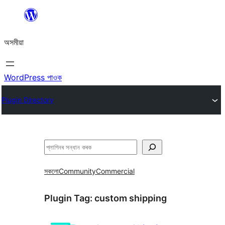
এয়া
এৰি
অসমীয়া
বিষয়বস্তুলৈ
যাওক
WordPress পাওক
Plugin Directory
সন্ধান
কৰক
সকলো
Community
Commercial
Plugin Tag:
custom shipping