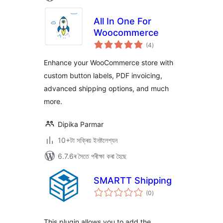
All In One For
Woocommerce
টা
(4
)
মুঠ
ৰে’টিং
Enhance your WooCommerce store with
custom button labels, PDF invoicing,
advanced shipping options, and much
more.
Dipika Parmar
10+টা সক্ৰিয় ইনষ্টলেশ্যন
6.7.6ৰ সৈতে পৰীক্ষা কৰা হৈছে
SMARTT Shipping
টা
(0
)
মুঠ
ৰে’টিং
This plugin allows you to add the