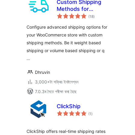
Custom Shipping
Methods for
টা
WooCommerce –
(18
)
মুঠ
ৰে’টিং
Create Weight
Configure advanced shipping options for
based Shipping,
your WooCommerce store with custom
Conditional
shipping methods. Be it weight based
Shipping, Table
Rate Shipping and
shipping or volume based shipping or q
much more
…
Dhruvin
3,000+টা সক্ৰিয় ইনষ্টলেশ্যন
7.0.3ৰ সৈতে পৰীক্ষা কৰা হৈছে
ClickShip
টা
(1
)
মুঠ
ৰে’টিং
ClickShip offers real-time shipping rates