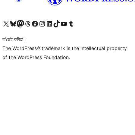
আমাৰ X (আগৰ Twitter) একাউণ্টলৈ যাওক
আমাৰ Bluesky একাউণ্টলৈ যাওক
আমাৰ Mastodon একাউণ্টলৈ যাওক
আমাৰ Threads একাউণ্টলৈ যাওক
আমাৰ Facebook পৃষ্ঠালৈ যাওক
আমাৰ Instagram একাউণ্টলৈ যাওক
আমাৰ LinkedIn একাউণ্টলৈ যাওক
আমাৰ TikTok একাউণ্টলৈ যাওক
আমাৰ YouTube চেনেললৈ যাওক
আমাৰ Tumblr একাউণ্টলৈ যাওক
ক’ডেই কবিতা।
The WordPress® trademark is the intellectual property
of the WordPress Foundation.