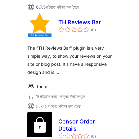
6.7.5ৰ সৈতে পৰীক্ষা কৰা হৈছে
TH Reviews Bar
টা
(0
)
মুঠ
ৰে’টিং
The "TH Reviews Bar" plugin is a very
simple way, to show your reviews on your
site or blog post. It's have a responsive
design and is …
Triopsi
10টাতকৈ কমটা সক্ৰিয় ইনষ্টলেশ্যন
5.7.15ৰ সৈতে পৰীক্ষা কৰা হৈছে
Censor Order
Details
টা
(0
)
মুঠ