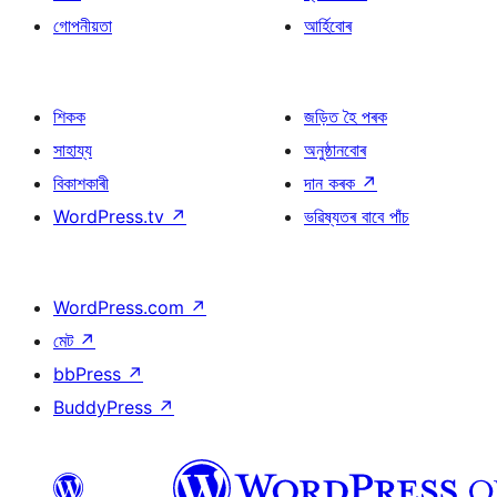
গোপনীয়তা
আৰ্হিবোৰ
শিকক
জড়িত হৈ পৰক
সাহায্য
অনুষ্ঠানবোৰ
বিকাশকাৰী
দান কৰক
↗
WordPress.tv
↗
ভৱিষ্যতৰ বাবে পাঁচ
WordPress.com
↗
মেট
↗
bbPress
↗
BuddyPress
↗