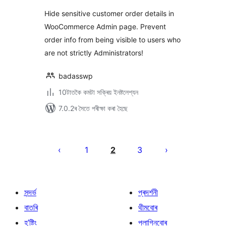
ৰে’টিং
Hide sensitive customer order details in
WooCommerce Admin page. Prevent
order info from being visible to users who
are not strictly Administrators!
badasswp
10টাতকৈ কমটা সক্ৰিয় ইনষ্টলেশ্যন
7.0.2ৰ সৈতে পৰীক্ষা কৰা হৈছে
প’ষ্টবোৰৰ
পৃষ্ঠাকৰণ
1
2
3
সন্দৰ্ভ
প্ৰদৰ্শনী
বাতৰি
থীমবোৰ
হ’ষ্টিং
প্লাগিনবোৰ