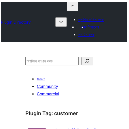
প্লাগিন দাখিল কৰক
Plugin Directory
মোৰ প্ৰিয়বোৰ
লগ ইন কৰক
সন্ধান
কৰক
সকলো
Community
Commercial
Plugin Tag:
customer