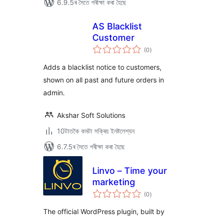
6.9.5ৰ সৈতে পৰীক্ষা কৰা হৈছে
AS Blacklist
Customer
টা
(0
)
মুঠ
ৰে’টিং
Adds a blacklist notice to customers,
shown on all past and future orders in
admin.
Akshar Soft Solutions
10টাতকৈ কমটা সক্ৰিয় ইনষ্টলেশ্যন
6.7.5ৰ সৈতে পৰীক্ষা কৰা হৈছে
Linvo – Time your
marketing
টা
(0
)
মুঠ
ৰে’টিং
The official WordPress plugin, built by