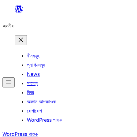
এয়া
এৰি
অসমীয়া
বিষয়বস্তুলৈ
যাওক
থীমসমূহ
প্লাগিনসমূহ
News
সাহায্য
বিষয়
অৱদান আগবঢ়াওক
যোগাযোগ
WordPress পাওক
WordPress পাওক