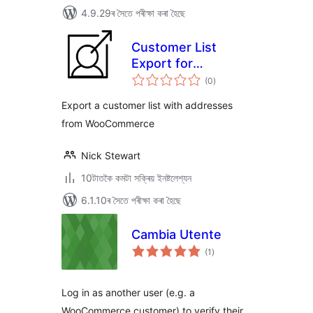
4.9.29ৰ সৈতে পৰীক্ষা কৰা হৈছে
Customer List
Export for
টা
Woocommerce
(0
)
মুঠ
ৰে’টিং
Export a customer list with addresses
from WooCommerce
Nick Stewart
10টাতকৈ কমটা সক্ৰিয় ইনষ্টলেশ্যন
6.1.10ৰ সৈতে পৰীক্ষা কৰা হৈছে
Cambia Utente
টা
(1
)
মুঠ
ৰে’টিং
Log in as another user (e.g. a
WooCommerce customer) to verify their