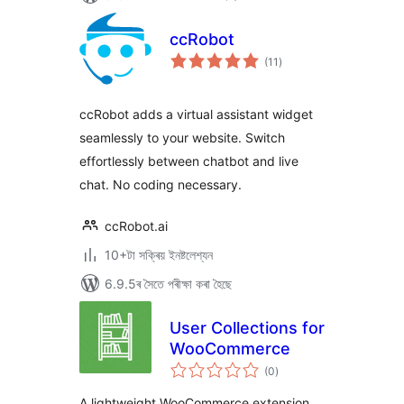
ccRobot
টা
(11
)
মুঠ
ৰে’টিং
ccRobot adds a virtual assistant widget
seamlessly to your website. Switch
effortlessly between chatbot and live
chat. No coding necessary.
ccRobot.ai
10+টা সক্ৰিয় ইনষ্টলেশ্যন
6.9.5ৰ সৈতে পৰীক্ষা কৰা হৈছে
User Collections for
WooCommerce
টা
(0
)
মুঠ
ৰে’টিং
A lightweight WooCommerce extension