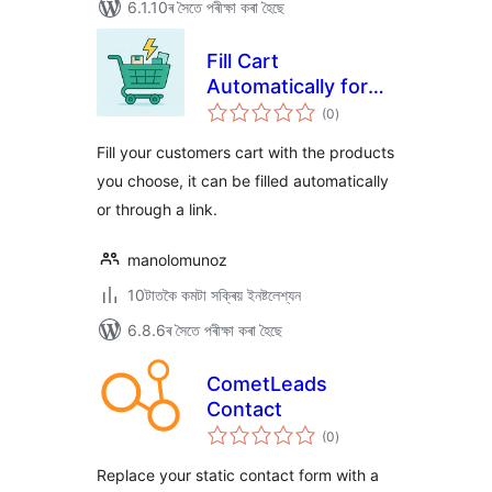
6.1.10ৰ সৈতে পৰীক্ষা কৰা হৈছে
Fill Cart
Automatically for
টা
WooCommerce
(0
)
মুঠ
ৰে’টিং
Fill your customers cart with the products
you choose, it can be filled automatically
or through a link.
manolomunoz
10টাতকৈ কমটা সক্ৰিয় ইনষ্টলেশ্যন
6.8.6ৰ সৈতে পৰীক্ষা কৰা হৈছে
CometLeads
Contact
টা
(0
)
মুঠ
ৰে’টিং
Replace your static contact form with a