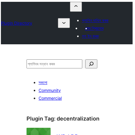
প্লাগিন দাখিল কৰক
Plugin Directory
মোৰ প্ৰিয়বোৰ
লগ ইন কৰক
সন্ধান
কৰক
সকলো
Community
Commercial
Plugin Tag:
decentralization