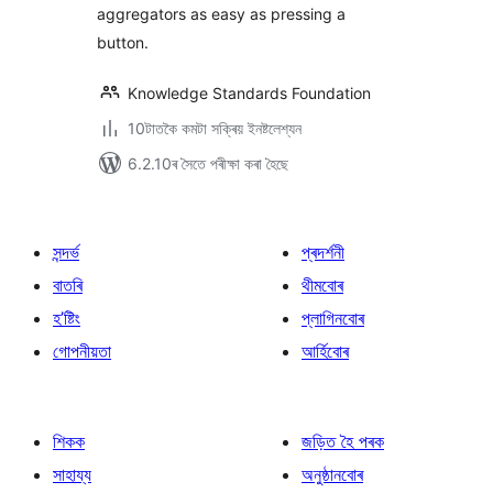
aggregators as easy as pressing a
button.
Knowledge Standards Foundation
10টাতকৈ কমটা সক্ৰিয় ইনষ্টলেশ্যন
6.2.10ৰ সৈতে পৰীক্ষা কৰা হৈছে
সন্দৰ্ভ
প্ৰদৰ্শনী
বাতৰি
থীমবোৰ
হ’ষ্টিং
প্লাগিনবোৰ
গোপনীয়তা
আৰ্হিবোৰ
শিকক
জড়িত হৈ পৰক
সাহায্য
অনুষ্ঠানবোৰ