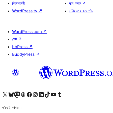
বিকাশকাৰী
দান কৰক
↗
WordPress.tv
↗
ভৱিষ্যতৰ বাবে পাঁচ
WordPress.com
↗
মেট
↗
bbPress
↗
BuddyPress
↗
আমাৰ X (আগৰ Twitter) একাউণ্টলৈ যাওক
আমাৰ Bluesky একাউণ্টলৈ যাওক
আমাৰ Mastodon একাউণ্টলৈ যাওক
আমাৰ Threads একাউণ্টলৈ যাওক
আমাৰ Facebook পৃষ্ঠালৈ যাওক
আমাৰ Instagram একাউণ্টলৈ যাওক
আমাৰ LinkedIn একাউণ্টলৈ যাওক
আমাৰ TikTok একাউণ্টলৈ যাওক
আমাৰ YouTube চেনেললৈ যাওক
আমাৰ Tumblr একাউণ্টলৈ যাওক
ক’ডেই কবিতা।