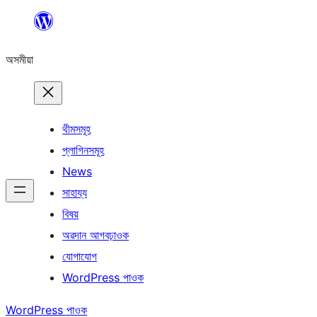
এয়া
এৰি
অসমীয়া
বিষয়বস্তুলৈ
যাওক
থীমসমূহ
প্লাগিনসমূহ
News
সাহায্য
বিষয়
অৱদান আগবঢ়াওক
যোগাযোগ
WordPress পাওক
WordPress পাওক