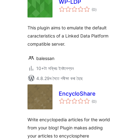
WP-LDP
টা
(0
)
মুঠ
ৰে’টিং
This plugin aims to emulate the default
caracteristics of a Linked Data Platform
compatible server.
balessan
10+টা সক্ৰিয় ইনষ্টলেশ্যন
4.8.29ৰ সৈতে পৰীক্ষা কৰা হৈছে
EncycloShare
টা
(0
)
মুঠ
ৰে’টিং
Write encyclopedia articles for the world
from your blog! Plugin makes adding
your articles to encyclosphere